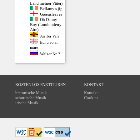
Land meiner Väter)
Bellamy’s jig
Greensleaves
Oh Danny
Boy (Londonderry
Aire)
An Ter Vari
Echu eo ar
mare
Walzer Nr. 2
KOSTENLOS PARTITUREN
KONTAKT
bretonische Musik
Kontakt
schottische Musik
Cookies
irische Musik