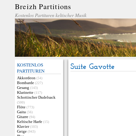
Breizh Partitions
Kostenlos Partituren keltischer Musik
KOSTENLOS
Suite Gavotte
PARTITUREN
Akkordeon
(54)
Bombarde
(227)
Gesang
(143)
Klarinette
(117)
Schottischer Dudelsack
(500)
Flöte
(773)
Gaita
(56)
Gitarre
(94)
Keltische Harfe
(15)
Klavier
(103)
Geige
(943)