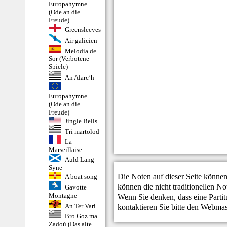
Europahymne
(Ode an die
Freude)
Greensleeves
Air galicien
Melodia de
Sor (Verbotene
Spiele)
An Alarc’h
Europahymne
(Ode an die
Freude)
Jingle Bells
Tri martolod
La
Marseillaise
Auld Lang
Syne
Die Noten auf dieser Seite können
A boat song
können die nicht traditionellen N
Gavotte
Montagne
Wenn Sie denken, dass eine Partitur
An Ter Vari
kontaktieren Sie bitte den
Webmas
Bro Goz ma
Zadoù (Das alte