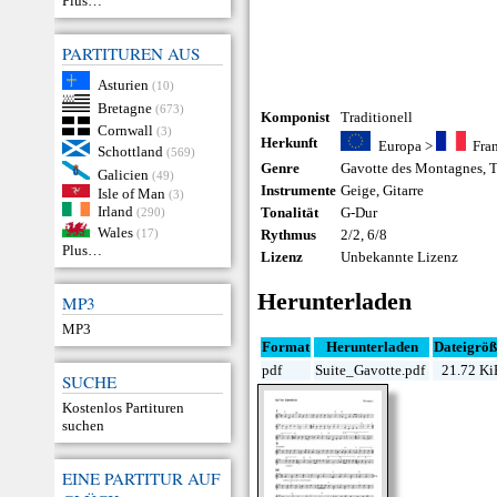
Plus…
PARTITUREN AUS
Asturien
(10)
Bretagne
(673)
Komponist
Traditionell
Cornwall
(3)
Herkunft
Europa
>
Fra
Schottland
(569)
Genre
Gavotte des Montagnes
,
T
Galicien
(49)
Instrumente
Geige
,
Gitarre
Isle of Man
(3)
Irland
Tonalität
G-Dur
(290)
Wales
(17)
Rythmus
2/2, 6/8
Plus…
Lizenz
Unbekannte Lizenz
Herunterladen
MP3
MP3
Format
Herunterladen
Dateigrö
pdf
Suite_Gavotte.pdf
21.72 K
SUCHE
Kostenlos Partituren
suchen
EINE PARTITUR AUF