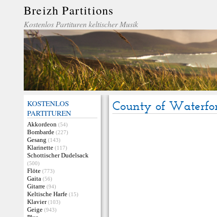
Breizh Partitions
Kostenlos Partituren keltischer Musik
KOSTENLOS
County of Waterfor
PARTITUREN
Akkordeon
(54)
Bombarde
(227)
Gesang
(143)
Klarinette
(117)
Schottischer Dudelsack
(500)
Flöte
(773)
Gaita
(56)
Gitarre
(94)
Keltische Harfe
(15)
Klavier
(103)
Geige
(943)