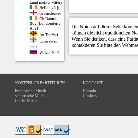
Land meiner Väter)
Bellamy’s jig
Greensleaves
Oh Danny
Boy (Londonderry
Die Noten auf dieser Seite können
Aire)
können die nicht traditionellen N
An Ter Vari
Wenn Sie denken, dass eine Partitur
Echu eo ar
kontaktieren Sie bitte den
Webmas
mare
Walzer Nr. 2
KOSTENLOS PARTITUREN
KONTAKT
bretonische Musik
Kontakt
schottische Musik
Cookies
irische Musik