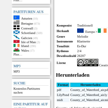
Plus…
PARTITUREN AUS
Asturien
(10)
Bretagne
(673)
Komponist
Traditionell
Cornwall
(3)
Herkunft
Europa
>
Schottland
(569)
Genre
Melodie
Galicien
(49)
Instrumente
Klarinette
Isle of Man
(3)
Irland
Tonalität
Es-Dur
(290)
Wales
(17)
Rythmus
2/4
Plus…
Downloadzahl
26207
Lizenz
MP3
Creat
MP3
Herunterladen
SUCHE
Format
Herunterladen
Kostenlos Partituren
pdf
County_of_Waterford_air.pd
suchen
LilyPond
County_of_Waterford_air.ly
midi
County_of_Waterford_air.m
EINE PARTITUR AUF