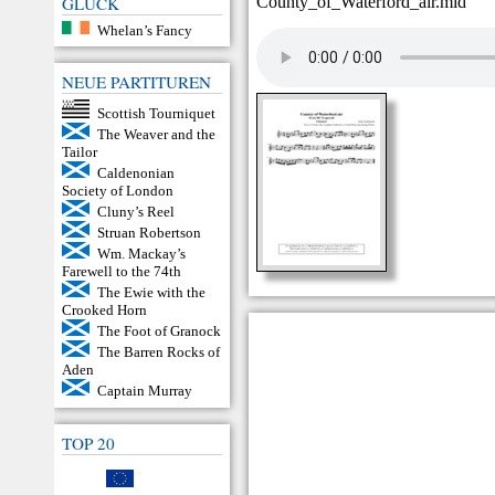
County_of_Waterford_air.mid
GLÜCK
Whelan’s Fancy
NEUE PARTITUREN
Scottish Tourniquet
The Weaver and the
Tailor
Caldenonian
Society of London
Cluny’s Reel
Struan Robertson
Wm. Mackay’s
Farewell to the 74th
The Ewie with the
Crooked Horn
The Foot of Granock
The Barren Rocks of
Aden
Captain Murray
TOP 20