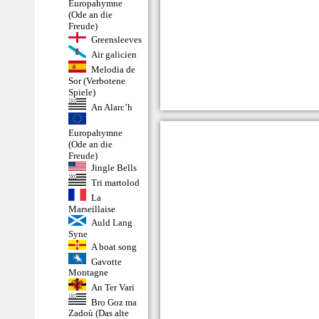
Europahymne
(Ode an die
Freude)
Greensleeves
Air galicien
Melodia de
Sor (Verbotene
Spiele)
An Alarc’h
Europahymne
(Ode an die
Freude)
Jingle Bells
Tri martolod
La
Marseillaise
Auld Lang
Syne
A boat song
Gavotte
Montagne
An Ter Vari
Bro Goz ma
Zadoù (Das alte