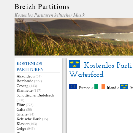
Breizh Partitions
Kostenlos Partituren keltischer Musik
KOSTENLOS
Kostenlos Part
PARTITUREN
Waterford
Akkordeon
(54)
Bombarde
(227)
Gesang
(143)
Europa
>
Irland
>
M
Klarinette
(117)
Schottischer Dudelsack
(500)
Flöte
(773)
Gaita
(56)
Gitarre
(94)
Keltische Harfe
(15)
Klavier
(103)
Geige
(943)