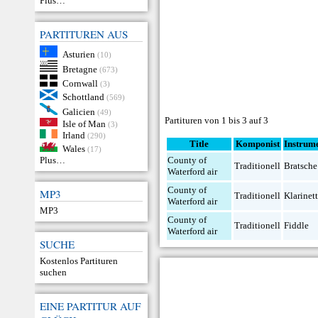
Plus…
PARTITUREN AUS
Asturien
(10)
Bretagne
(673)
Cornwall
(3)
Schottland
(569)
Galicien
(49)
Partituren von 1 bis 3 auf 3
Isle of Man
(3)
Irland
(290)
Title
Komponist
Instrum
Wales
(17)
Plus…
County of
Traditionell
Bratsche
Waterford air
County of
MP3
Traditionell
Klarinet
Waterford air
MP3
County of
Traditionell
Fiddle
Waterford air
SUCHE
Kostenlos Partituren
suchen
EINE PARTITUR AUF