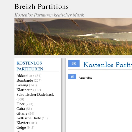
Breizh Partitions
Kostenlos Partituren keltischer Musik
KOSTENLOS
Kostenlos Part
PARTITUREN
Akkordeon
(54)
Amerika
Bombarde
(227)
Gesang
(143)
Klarinette
(117)
Schottischer Dudelsack
(500)
Flöte
(773)
Gaita
(56)
Gitarre
(94)
Keltische Harfe
(15)
Klavier
(103)
Geige
(943)