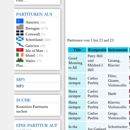
Plus…
PARTITUREN AUS
Asturien
(10)
Bretagne
(673)
Cornwall
(3)
Schottland
(569)
Partituren von 1 bis 23 auf 23
Galicien
(49)
Title
Komponist
Instrumente
Isle of Man
(3)
Irland
(290)
Patty Hill
Good
und
Gesang
,
Wales
(17)
Morning
Mildred J.
Klavier
Plus…
to All
Hill
Flöte
,
Hasta
Carlos
MP3
Gitarre
,
siempre
Puebla
Violoncello
MP3
Hasta
Carlos
Harfe
siempre
Puebla
SUCHE
Hasta
Carlos
Klavier
,
Kostenlos Partituren
siempre
Puebla
Violoncello
suchen
Hasta
Carlos
Geige
,
siempre
Puebla
Violoncello
EINE PARTITUR AUF
In the
Schottischer
Joe Garland