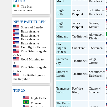
GLÜCK
Mood
Dudelsack
The Irish
Jingle
James
Schottischer
Washerwoman
Bells
Pierpont
Dudelsack
NEUE PARTITUREN
Jingle
James
Gesang
,
Bells
Pierpont
Klavier
Streets of Larado
Hasta siempre
Akkordeon
,
Hasta siempre
Minuano
Traditionell
Klavier
Hasta siempre
Hasta siempre
Our
Our Pilgrim Fathers
Pilgrim
Unbekannt
3 Stimmen
Zum Geburtstag viel
Fathers
Glück
Soldier’s
Geige
,
Good Morning to
Traditionell
Joy
Gitarre
All
Zum Geburtstag viel
Glück
Streets of
Schottischer
Traditionell
The Battle Hymn of
Larado
Dudelsack
the Republic
Tennessee
Pee Wee
Gitarre
,
4
TOP 20
Waltz
King
Stimmen
Jingle Bells
The Battle
Minuano
Hymn of
Gesang
,