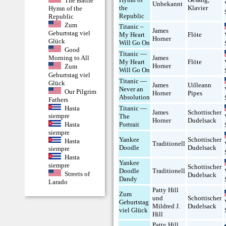
The Battle
Unbekannt
the
Klavier
Hymn of the
Republic
Republic
Zum
Titanic –
James
Geburtstag viel
My Heart
Flöte
Horner
Glück
Will Go On
Good
Titanic —
James
Morning to All
My Heart
Flöte
Horner
Zum
Will Go On
Geburtstag viel
Titanic —
Glück
James
Uilleann
Never an
Our Pilgrim
Horner
Pipes
Absolution
Fathers
Hasta
Titanic —
James
Schottischer
siempre
The
Horner
Dudelsack
Hasta
Portrait
siempre
Yankee
Schottischer
Hasta
Traditionell
Doodle
Dudelsack
siempre
Hasta
Yankee
siempre
Schottischer
Doodle
Traditionell
Streets of
Dudelsack
Dandy
Larado
Patty Hill
Zum
und
Schottischer
Geburtstag
Mildred J.
Dudelsack
viel Glück
Hill
Patty Hill