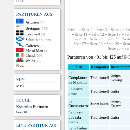
Plus…
PARTITUREN AUS
Asturien
(10)
Bretagne
(673)
Seite 1
−
Seite 2
−
Seite 3
−
Seite 4
−
Se
Cornwall
−
Seite 11
−
Seite 12
−
Seite 13
−
Sei
(3)
Seite 19
−
Seite 20
−
Seite 21
−
Seit
Schottland
(569)
Seite 27
−
Seite 28
−
Seite 29
−
Seit
Galicien
(49)
Seite 35
−
Sei
Isle of Man
(3)
Irland
(290)
Partituren von 401 bis 425 auf 94
Wales
(17)
Plus…
Title
Komponist
Instrument
La
Geige
,
Complainte
Traditionell
MP3
Gesang
de Mandrin
MP3
La danza
Traditionell
Gaita
prima
SUCHE
La
Geige
,
Steve Jones
Gueussinette
Gitarre
Kostenlos Partituren
suchen
La juenti
que cria
Traditionell
Gaita
berros
EINE PARTITUR AUF
Lá lé Ṗáḋraċ