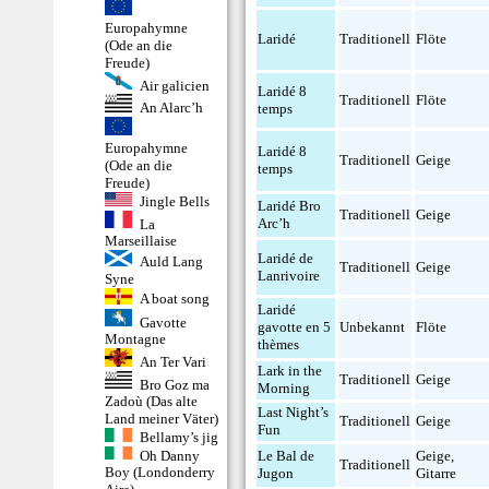
Europahymne
Laridé
Traditionell
Flöte
(Ode an die
Freude)
Air galicien
Laridé 8
Traditionell
Flöte
An Alarc’h
temps
Europahymne
Laridé 8
Traditionell
Geige
(Ode an die
temps
Freude)
Jingle Bells
Laridé Bro
Traditionell
Geige
Arc’h
La
Marseillaise
Laridé de
Auld Lang
Traditionell
Geige
Lanrivoire
Syne
A boat song
Laridé
Gavotte
gavotte en 5
Unbekannt
Flöte
Montagne
thèmes
An Ter Vari
Lark in the
Traditionell
Geige
Bro Goz ma
Morning
Zadoù (Das alte
Last Night’s
Land meiner Väter)
Traditionell
Geige
Fun
Bellamy’s jig
Oh Danny
Le Bal de
Geige
,
Traditionell
Boy (Londonderry
Jugon
Gitarre