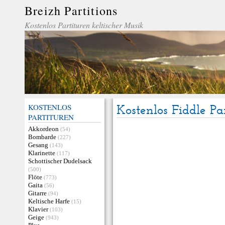
Breizh Partitions
Kostenlos Partituren keltischer Musik
KOSTENLOS
Kostenlos Fiddle Pa
PARTITUREN
Akkordeon
(54)
Bombarde
(227)
Gesang
(143)
Klarinette
(117)
Schottischer Dudelsack
(500)
Flöte
(773)
Gaita
(56)
Gitarre
(94)
Keltische Harfe
(15)
Klavier
(103)
Geige
(943)