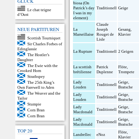
GLÜCK
ḃiosa (On
Patrick’s day
Traditionell
Geige
Le chat teigne
I was in my
d’Oust
element)
Claude
NEUE PARTITUREN
La
Joseph
Gesang
,
Marseillaise
Rouget de
Klavier
Scottish Tourniquet
Lisle
Sir Charles Forbes of
Edinglassie
La Rupture
Traditionell
2 Geigen
The Hostler’s
Daughter
The Ewie with the
La scottish
Patrick
Flöte
,
Crooked Horn
brétilienne
Duplenne
Trompete
Strathspey
Lady
Geige
,
The 25th King’s
Traditionell
Louden
Bratsche
Own Farewell to Aden
The Weaver and the
Lady
Geige
,
Traditionell
Tailor
Louden
Bratsche
Stumpie
Lady
Geige
,
Traditionell
Corn Bran
Macdonald
Bratsche
Corn Bran
Lady
Geige
,
Traditionell
Macdonald
Bratsche
TOP 20
Flöte
,
Landrellec
eNoz
Klavier