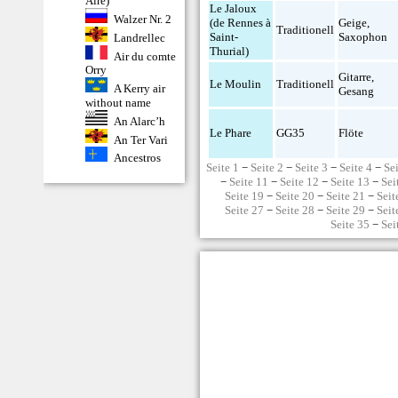
Aire)
Le Jaloux
Walzer Nr. 2
(de Rennes à
Geige
,
Traditionell
Saint-
Saxophon
Landrellec
Thurial)
Air du comte
Orry
Gitarre
,
Le Moulin
Traditionell
A Kerry air
Gesang
without name
An Alarc’h
Le Phare
GG35
Flöte
An Ter Vari
Ancestros
Seite 1
−
Seite 2
−
Seite 3
−
Seite 4
−
Se
−
Seite 11
−
Seite 12
−
Seite 13
−
Sei
Seite 19
−
Seite 20
−
Seite 21
−
Seit
Seite 27
−
Seite 28
−
Seite 29
−
Seit
Seite 35
−
Sei