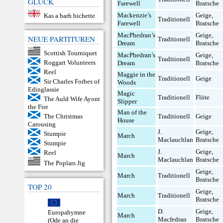
GLÜCK
Farewell
Bratsche
Mackenzie’s
Geige
,
Kas a barh bichette
Traditionell
Farewell
Bratsche
MacPhedran’s
Geige
,
NEUE PARTITUREN
Traditionell
Dream
Bratsche
Scottish Tourniquet
MacPhedran’s
Geige
,
Traditionell
Roggart Volunteers
Dream
Bratsche
Reel
Maggie in the
Traditionell
Geige
Sir Charles Forbes of
Woods
Edinglassie
Magic
Traditionell
Flöte
The Auld Wife Ayont
Slipper
the Fire
Man of the
Traditionell
Geige
The Christmas
House
Carousing
J.
Geige
,
Stumpie
March
Maclauchlan
Bratsche
Stumpie
J.
Geige
,
Reel
March
Maclauchlan
Bratsche
The Poplars Jig
Geige
,
March
Traditionell
Bratsche
TOP 20
Geige
,
March
Traditionell
Bratsche
D.
Geige
,
Europahymne
March
Macfedran
Bratsche
(Ode an die