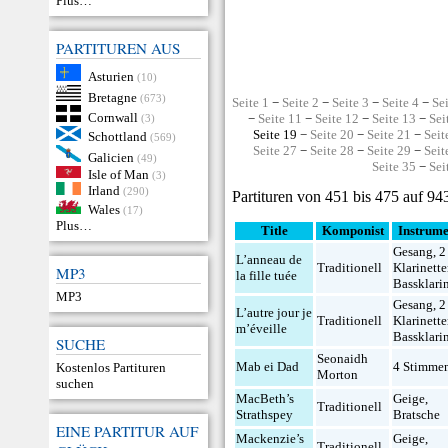
Plus…
PARTITUREN AUS
Asturien
(10)
Bretagne
(673)
Seite 1
−
Seite 2
−
Seite 3
−
Seite 4
−
Se
Cornwall
−
Seite 11
−
Seite 12
−
Seite 13
−
Sei
(3)
Seite 19 −
Seite 20
−
Seite 21
−
Seit
Schottland
(569)
Seite 27
−
Seite 28
−
Seite 29
−
Seit
Galicien
(49)
Seite 35
−
Sei
Isle of Man
(3)
Irland
(290)
Partituren von 451 bis 475 auf 94
Wales
(17)
Plus…
Title
Komponist
Instrume
Gesang
,
2
L’anneau de
Traditionell
Klarinett
MP3
la fille tuée
Bassklari
MP3
Gesang
,
2
L’autre jour je
Traditionell
Klarinett
m’éveille
Bassklari
SUCHE
Seonaidh
Mab ei Dad
4 Stimme
Kostenlos Partituren
Morton
suchen
MacBeth’s
Geige
,
Traditionell
Strathspey
Bratsche
EINE PARTITUR AUF
Mackenzie’s
Geige
,
Traditionell