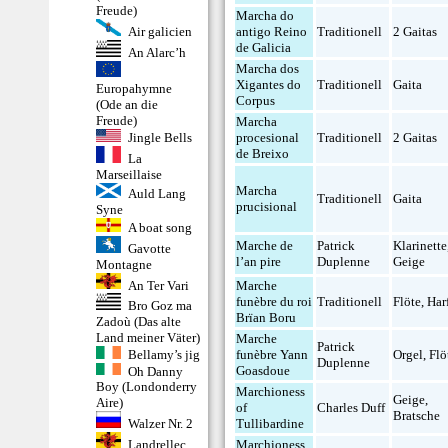
Freude)
Marcha do
Air galicien
antigo Reino
Traditionell
2 Gaitas
de Galicia
An Alarc’h
Marcha dos
Xigantes do
Traditionell
Gaita
Europahymne
Corpus
(Ode an die
Freude)
Marcha
procesional
Traditionell
2 Gaitas
Jingle Bells
de Breixo
La
Marseillaise
Marcha
Auld Lang
Traditionell
Gaita
prucisional
Syne
A boat song
Marche de
Patrick
Klarinette
Gavotte
l’an pire
Duplenne
Geige
Montagne
An Ter Vari
Marche
funèbre du roi
Traditionell
Flöte
,
Har
Bro Goz ma
Brïan Boru
Zadoù (Das alte
Land meiner Väter)
Marche
Patrick
Bellamy’s jig
funèbre Yann
Orgel
,
Flö
Duplenne
Goasdoue
Oh Danny
Boy (Londonderry
Marchioness
Geige
,
Aire)
of
Charles Duff
Bratsche
Tullibardine
Walzer Nr. 2
Landrellec
Marchioness