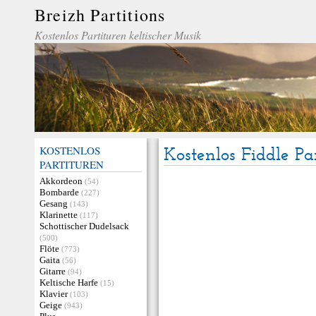
Breizh Partitions
Kostenlos Partituren keltischer Musik
KOSTENLOS
Kostenlos Fiddle Pa
PARTITUREN
Akkordeon
(54)
Bombarde
(227)
Gesang
(143)
Klarinette
(117)
Schottischer Dudelsack
(500)
Flöte
(773)
Gaita
(56)
Gitarre
(94)
Keltische Harfe
(15)
Klavier
(103)
Geige
(943)