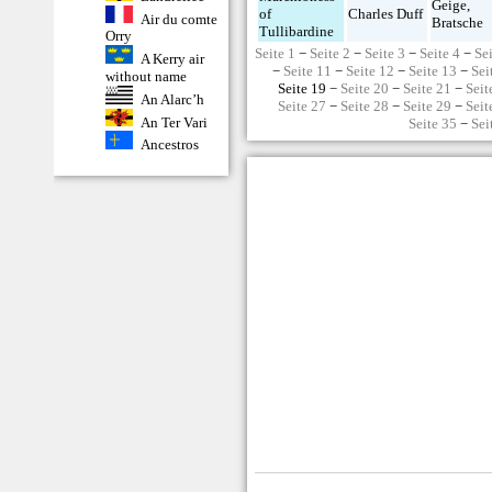
Geige
,
of
Charles Duff
Air du comte
Bratsche
Tullibardine
Orry
Seite 1
−
Seite 2
−
Seite 3
−
Seite 4
−
Se
A Kerry air
−
Seite 11
−
Seite 12
−
Seite 13
−
Sei
without name
Seite 19 −
Seite 20
−
Seite 21
−
Seit
An Alarc’h
Seite 27
−
Seite 28
−
Seite 29
−
Seit
An Ter Vari
Seite 35
−
Sei
Ancestros