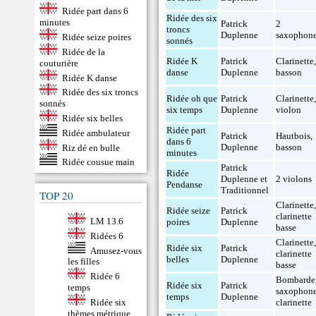
Ridée part dans 6
Ridée des six
minutes
Patrick
2
troncs
Duplenne
saxophon
Ridée seize poires
sonnés
Ridée de la
Ridée K
Patrick
Clarinette
couturière
danse
Duplenne
basson
Ridée K danse
Ridée des six troncs
Ridée oh que
Patrick
Clarinette
sonnés
six temps
Duplenne
violon
Ridée six belles
Ridée part
Ridée ambulateur
Patrick
Hautbois
,
dans 6
Duplenne
basson
Riz dé en bulle
minutes
Ridée cousue main
Patrick
Ridée
Duplenne et
2 violons
Pendanse
Traditionnel
TOP 20
Clarinette
Ridée seize
Patrick
clarinette
LM 13.6
poires
Duplenne
basse
Ridées 6
Clarinette
Ridée six
Patrick
Amusez-vous
clarinette
belles
Duplenne
les filles
basse
Ridée 6
Bombarde
Ridée six
Patrick
temps
saxophon
temps
Duplenne
Ridée six
clarinette
thèmes métrique