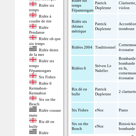
Ridée six
Patrick
Clarinette
Ridée six
temps
Duplenne
violon
temps
Fépamongars
Ridée à
coudre de rire
Ridée six
Patrick
Accordéo
thèmes
Ridée
Duplenne
trombone
métrique
Pendanse
Ridée oh que
six temps
Cornemus
Ridées 2004
Traditionnel
écossaise
Ridée dents
de la mer
Bombarde
Ridée six
bombarde
Stéven Le
temps
Ridées 6
en fa
,
Nahélec
Fépamongars
cornemus
Six Fishes
écossaise
Ridée 6
Kermabon-
Riz dé en
Patrick
2 clarinett
Kermabon
bulle
Duplenne
Six on the
Beach
Six Fishes
eNoz
Piano
Ridée cousue
main
Riz dé en
Six on the
Binioù-ko
eNoz
bulle
Beach
bombarde
Ridée