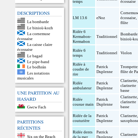
temps
écossaise
DESCRIPTIONS
Cornemus
LM 13.6
eNoz
écossaise
,
La bombarde
flûte
Le binioù-kozh
Ridée 6
La cornemuse
Bombarde
Kermabon-
Traditionnel
écossaise
binioù-ko
Kermabon
La caisse claire
écossaise
Ridée 6
Traditionnel
Violon
temps
Le bagad
Le pipe-band
Ridée à
Patrick
Trompette
Le bodhrán
coudre de
Duplenne
flûte de P
Les notations
rire
musicales
Clarinette
Ridée
Patrick
clarinette
ambulateur
Duplenne
basse
UNE PARTITION AU
Clarinette
HASARD
Ridée
Patrick
clarinette
cousue main
Duplenne
basse
Gwcw Fach
Ridée de la
Patrick
Clarinette
couturière
Duplenne
saxophon
PARTITIONS
RÉCENTES
Ridée dents
Patrick
Clarinette
Six on the Beach
de la mer
Duplenne