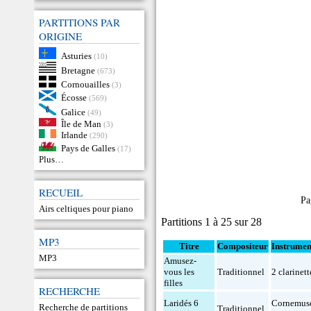
PARTITIONS PAR
ORIGINE
Asturies
(10)
Bretagne
(673)
Cornouailles
(3)
Écosse
(569)
Galice
(49)
Île de Man
(3)
Irlande
(290)
Pays de Galles
(17)
Plus…
RECUEIL
Pa
Airs celtiques pour piano
Partitions 1 à 25 sur 28
MP3
Titre
Compositeur
Instrumen
MP3
Amusez-
vous les
Traditionnel
2 clarinett
filles
RECHERCHE
Laridés 6
Cornemus
Recherche de partitions
Traditionnel