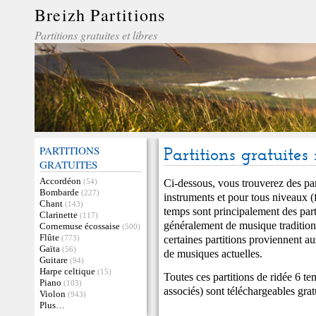
Breizh Partitions
Partitions gratuites et libres
PARTITIONS
Partitions gratuites
GRATUITES
Accordéon
Ci-dessous, vous trouverez des par
(54)
Bombarde
(227)
instruments et pour tous niveaux (fa
Chant
(143)
temps sont principalement des part
Clarinette
(117)
généralement de musique traditio
Cornemuse écossaise
(500)
Flûte
certaines partitions proviennent a
(773)
Gaïta
(56)
de musiques actuelles.
Guitare
(94)
Harpe celtique
(15)
Toutes ces partitions de ridée 6 te
Piano
(103)
associés) sont téléchargeables gra
Violon
(943)
Plus…