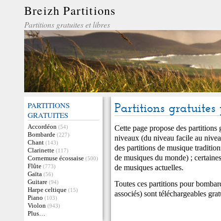
Breizh Partitions
Partitions gratuites et libres
PARTITIONS
Partitions gratuite
GRATUITES
Accordéon
Cette page propose des partitions
(54)
Bombarde
(227)
niveaux (du niveau facile au niveau
Chant
(143)
des partitions de musique tradition
Clarinette
(117)
de musiques du monde) ; certaines
Cornemuse écossaise
(500)
Flûte
de musiques actuelles.
(773)
Gaïta
(56)
Guitare
(94)
Toutes ces partitions pour bombard
Harpe celtique
(15)
associés) sont téléchargeables gra
Piano
(103)
Violon
(943)
Plus…