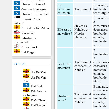
Fisel – ton kentañ
Eit
Bombarde
,
Santefein
Traditionnel
bombarde
Gavotte Montagne
en Deuch
ténor
,
orgu
Fisel – ton diwezhañ
Bombarde
,
Elle est où ma
3
valise ?
Stéven Le
cornemuses
Kimiad an Tad Adam
Elle est où
Nahélec et
écossaises
,
Kas a-rhab
ma valise ?
Nicolas
bombarde
Pichevin
en mi b
,
Jabadao de
bombarde
Locquénolé
ténor
Kost er hoët
2
Bal Treger
bombardes
,
3
Traditionnel
cornemuses
TOP 20
Fisel – ton
et Stéven Le
écossaises
,
diwezhañ
Nahélec
bombarde
An Ter Vari
en mi b
,
An Ter Vari –
bombarde
final
ténor
Bal fisel
Bombarde
,
cornemuse
Dérobée de
Traditionnel
écossaise
,
Guingamp
Fisel – ton
et Stéven Le
bombarde
kentañ
Dañs Plean
Nahélec
en mi b
,
Bal Treger
bombarde