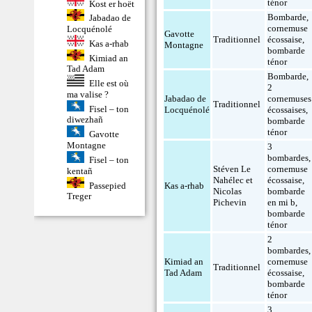
ténor
Kost er hoët
Bombarde
,
Jabadao de
cornemuse
Locquénolé
Gavotte
Traditionnel
écossaise
,
Kas a-rhab
Montagne
bombarde
Kimiad an
ténor
Tad Adam
Bombarde
,
Elle est où
2
ma valise ?
Jabadao de
cornemuses
Traditionnel
Fisel – ton
Locquénolé
écossaises
,
diwezhañ
bombarde
ténor
Gavotte
Montagne
3
bombardes
,
Fisel – ton
Stéven Le
cornemuse
kentañ
Nahélec et
écossaise
,
Passepied
Kas a-rhab
Nicolas
bombarde
Treger
Pichevin
en mi b
,
bombarde
ténor
2
bombardes
,
Kimiad an
cornemuse
Traditionnel
Tad Adam
écossaise
,
bombarde
ténor
3