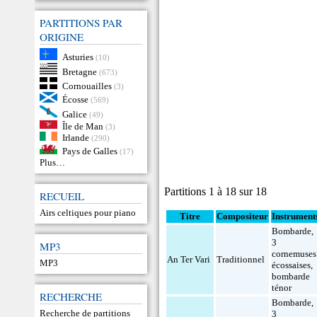
PARTITIONS PAR
ORIGINE
Asturies
(10)
Bretagne
(673)
Cornouailles
(3)
Écosse
(569)
Galice
(49)
Île de Man
(3)
Irlande
(290)
Pays de Galles
(17)
Plus…
Partitions 1 à 18 sur 18
RECUEIL
Airs celtiques pour piano
Titre
Compositeur
Instrument
Bombarde
,
3
MP3
cornemuses
An Ter Vari
Traditionnel
MP3
écossaises
,
bombarde
ténor
RECHERCHE
Bombarde
,
Recherche de partitions
3