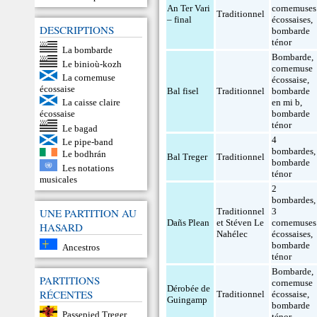
An Ter Vari
cornemuses
Traditionnel
– final
écossaises
,
DESCRIPTIONS
bombarde
ténor
La bombarde
Bombarde
,
Le binioù-kozh
cornemuse
La cornemuse
écossaise
,
écossaise
Bal fisel
Traditionnel
bombarde
La caisse claire
en mi b
,
écossaise
bombarde
ténor
Le bagad
4
Le pipe-band
bombardes
,
Le bodhrán
Bal Treger
Traditionnel
bombarde
Les notations
ténor
musicales
2
bombardes
,
UNE PARTITION AU
Traditionnel
3
Dañs Plean
et Stéven Le
cornemuses
HASARD
Nahélec
écossaises
,
bombarde
Ancestros
ténor
Bombarde
,
PARTITIONS
cornemuse
Dérobée de
RÉCENTES
Traditionnel
écossaise
,
Guingamp
bombarde
Passepied Treger
ténor