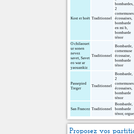
bombardes
,
2
cornemuses
Kost er hoët
Traditionnel
écossaises
,
bombarde
en mi b
,
bombarde
ténor
O chilaouet
Bombarde
,
ur sonen
cornemuse
nevez
Traditionnel
écossaise
,
savet, Savet
bombarde
eo war ar
ténor
yaouankiz
Bombarde
,
2
Passepied
cornemuses
Traditionnel
Treger
écossaises
,
bombarde
ténor
Bombarde
,
San Francez
Traditionnel
bombarde
ténor
,
orgu
Proposez vos partiti