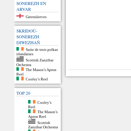
SONEREZH EN
ARVAR
Greensleeves
SKRIDOÙ-
SONEREZH
DIWEZHAÑ
Suite de trois polkas
irlandaises
Scottish Zanzibar
Orchestra
The Mason’s Apron
Reel
Cooley’s Reel
TOP 20
Cooley’s
Reel
The Mason’s
Apron Reel
Scottish
Zanzibar Orchestra