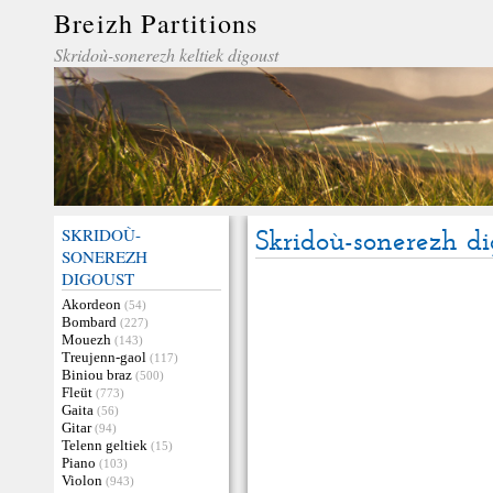
Breizh Partitions
Skridoù-sonerezh keltiek digoust
SKRIDOÙ-
Skridoù-sonerezh dig
SONEREZH
DIGOUST
Akordeon
(54)
Bombard
(227)
Mouezh
(143)
Treujenn-gaol
(117)
Biniou braz
(500)
Fleüt
(773)
Gaita
(56)
Gitar
(94)
Telenn geltiek
(15)
Piano
(103)
Violon
(943)