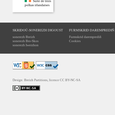
Suite de trois
polkas irlandaises
SKRIDOÙ-SONEREZH DIGOUST
FURMSKRID DAREMPREDIÑ
sonerezh Breizh
Furmskrid daremprediñ
sonerezh Bro-Skos
Cookies
sonerezh Iwerzhon
Design: Breizh Partitions, licence
CC BY-NC-SA