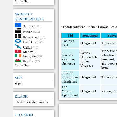
Muioc’h…
SKRIDOÙ-
SONEREZH EUS
Asturiez
(10)
Skridoù-sonerezh 1 beket 4 diwar 4 en o
Breizh
(673)
Titl
Sonaozour
Benve
Kernev-Veur
(3)
Cooley’s
Bro-Skos
(569)
Hengounel
Tin whistl
Reel
Galiza
(49)
Tin whistl
Manav
(3)
Patrick
Scottish
saksofono
Iwerzhon
(290)
Duplenne ha
Zanzibar
bombard
,
Kembre
Julien
(17)
Orchestra
akordeon
,
Muioc’h…
Vrigneau
boud
Suite de
MP3
trois polkas
Hengounel
Tin whistl
irlandaises
MP3
The
Mason’s
Hengounel
Violon
,
tin
Apron Reel
KLASK
Klask ur skrid-sonerezh
UR SKRID-