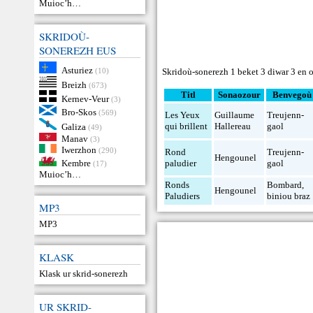
Muioc’h…
SKRIDOÙ-
SONEREZH EUS
Asturiez
(10)
Skridoù-sonerezh 1 beket 3 diwar 3 en o
Breizh
(673)
Titl
Sonaozour
Benvegoù
Kernev-Veur
(3)
Bro-Skos
(569)
Les Yeux
Guillaume
Treujenn-
qui brillent
Hallereau
gaol
Galiza
(49)
Manav
(3)
Iwerzhon
(290)
Rond
Treujenn-
Hengounel
Kembre
paludier
gaol
(17)
Muioc’h…
Ronds
Bombard
,
Hengounel
Paludiers
biniou braz
MP3
MP3
KLASK
Klask ur skrid-sonerezh
UR SKRID-