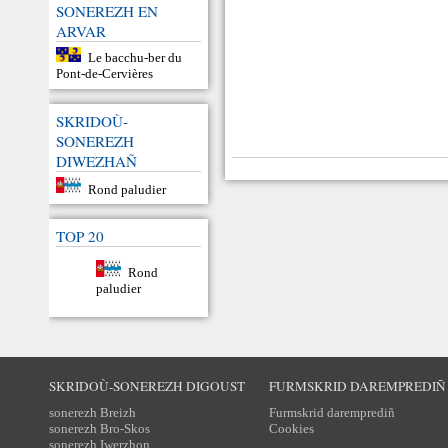
SONEREZH EN
ARVAR
Le bacchu-ber du
Pont-de-Cervières
SKRIDOÙ-
SONEREZH
DIWEZHAÑ
Rond paludier
TOP 20
Rond
paludier
SKRIDOÙ-SONEREZH DIGOUST
FURMSKRID DAREMPREDIÑ
sonerezh Breizh
Furmskrid daremprediñ
sonerezh Bro-Skos
Cookies
sonerezh Iwerzhon