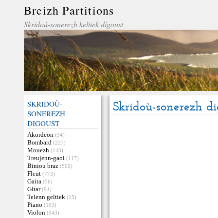
Breizh Partitions
Skridoù-sonerezh keltiek digoust
SKRIDOÙ-
Skridoù-sonerezh di
SONEREZH
DIGOUST
Akordeon
(54)
Bombard
(227)
Mouezh
(143)
Treujenn-gaol
(117)
Biniou braz
(500)
Fleüt
(773)
Gaita
(56)
Gitar
(94)
Telenn geltiek
(15)
Piano
(103)
Violon
(943)