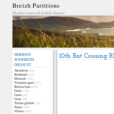
Breizh Partitions
Skridoù-sonerezh keltiek digoust
SKRIDOÙ-
10th Bat Crossing 
SONEREZH
DIGOUST
Akordeon
(54)
Bombard
(227)
Mouezh
(143)
Treujenn-gaol
(117)
Biniou braz
(500)
Fleüt
(773)
Gaita
(56)
Gitar
(94)
Telenn geltiek
(15)
Piano
(103)
Violon
(943)