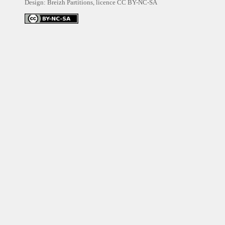
Design: Breizh Partitions, licence
CC BY-NC-SA