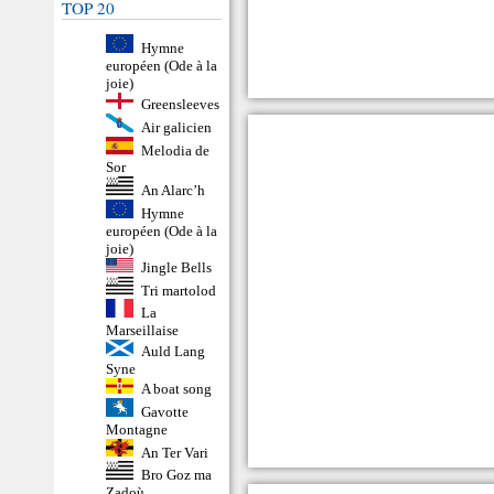
TOP 20
Hymne
européen (Ode à la
joie)
Greensleeves
Air galicien
Melodia de
Sor
An Alarc’h
Hymne
européen (Ode à la
joie)
Jingle Bells
Tri martolod
La
Marseillaise
Auld Lang
Syne
A boat song
Gavotte
Montagne
An Ter Vari
Bro Goz ma
Zadoù