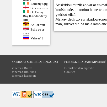
Bellamy’s jig
Ar skridou muzik zo var ar sit-ma
Greensleaves
koulskoude, an toniou ha ne teuont
Oh Danny
gwirioù-eilañ.
Boy (Londonderry
Ma kav deoh zo eur skridoù-sonere
Aire)
mañ,
skrivet din
ha me a lamo ane
An Ter Vari
Echu eo ar
mare
Valse n° 2
SKRIDOÙ-SONEREZH DIGOUST
FURMSKRID DAREMPREDIÑ
sonerezh Breizh
Furmskrid daremprediñ
sonerezh Bro-Skos
Cookies
sonerezh Iwerzhon