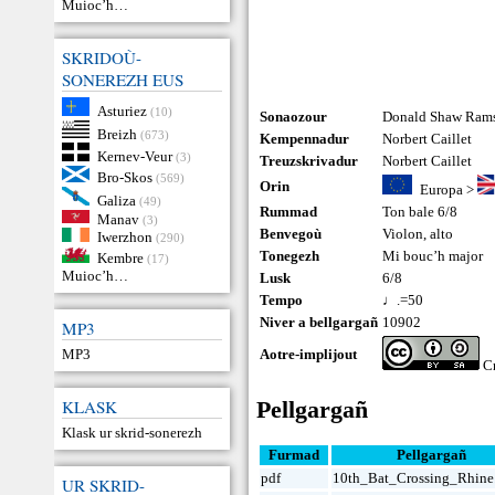
Muioc’h…
SKRIDOÙ-
SONEREZH EUS
Asturiez
(10)
Sonaozour
Donald Shaw Ram
Breizh
(673)
Kempennadur
Norbert Caillet
Kernev-Veur
(3)
Treuzskrivadur
Norbert Caillet
Bro-Skos
(569)
Orin
Europa
>
Galiza
(49)
Rummad
Ton bale 6/8
Manav
(3)
Benvegoù
Violon
,
alto
Iwerzhon
(290)
Tonegezh
Mi bouc’h major
Kembre
(17)
Muioc’h…
Lusk
6/8
Tempo
♩.=50
Niver a bellgargañ
10902
MP3
MP3
Aotre-implijout
Cr
KLASK
Pellgargañ
Klask ur skrid-sonerezh
Furmad
Pellgargañ
pdf
10th_Bat_Crossing_Rhine
UR SKRID-