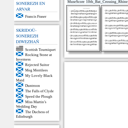
MuseScore
10th_Bat_Crossing_Rhine
SONEREZH EN
ARVAR
Francis Fraser
SKRIDOÙ-
SONEREZH
DIWEZHAÑ
Scottish Tourniquet
Rocking Stone at
Inverness
Rejected Suitor
Meg Merrilees
My Lovely Black
Maid
Duntroon
The Falls of Clyde
Speed the Plough
Miss Martin’s
Wedding Day
The Duchess of
Edinburgh