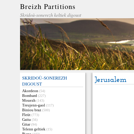
Breizh Partitions
Skridoù-sonerezh keltiek digoust
SKRIDOÙ-SONEREZH
Jerusalem
DIGOUST
Akordeon
(54)
Bombard
(227)
Mouezh
(143)
Treujenn-gaol
(117)
Biniou braz
(500)
Fleüt
(773)
Gaita
(56)
Gitar
(94)
Telenn geltiek
(15)
Piano
(103)