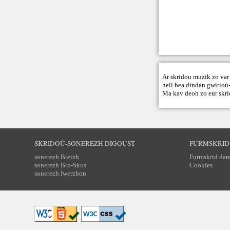
Ar skridou muzik zo var 
hell bea dindan gwirioù-
Ma kav deoh zo eur skri
SKRIDOÙ-SONEREZH DIGOUST
FURMSKRID
sonerezh Breizh
Furmskrid dar
sonerezh Bro-Skos
Cookies
sonerezh Iwerzhon