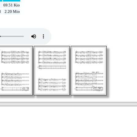
69.51 Kio
3
2.20 Mio