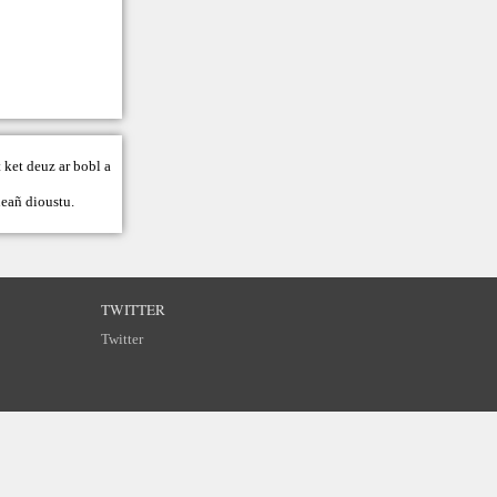
 ket deuz ar bobl a
eañ dioustu.
TWITTER
Twitter