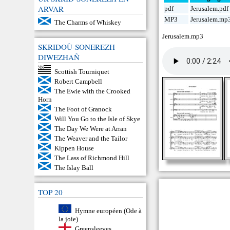
ARVAR
pdf
Jerusalem.pdf
MP3
Jerusalem.mp
The Charms of Whiskey
Jerusalem.mp3
SKRIDOÙ-SONEREZH
DIWEZHAÑ
Scottish Tourniquet
Robert Campbell
The Ewie with the Crooked
Horn
The Foot of Granock
Will You Go to the Isle of Skye
The Day We Were at Arran
The Weaver and the Tailor
Kippen House
The Lass of Richmond Hill
The Islay Ball
TOP 20
Hymne européen (Ode à
la joie)
Greensleeves