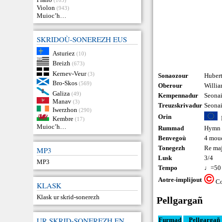
Violon
(943)
Muioc’h…
SKRIDOÙ-SONEREZH EUS
Asturiez
(10)
Breizh
(673)
Kernev-Veur
(3)
Sonaozour
Hubert
Bro-Skos
(569)
Oberour
Willi
Galiza
(49)
Kempennadur
Seona
Manav
(3)
Treuzskrivadur
Seona
Iwerzhon
(290)
Orin
Kembre
(17)
Muioc’h…
Rummad
Hymn
Benvegoù
4 mou
Tonegezh
Re ma
MP3
Lusk
3/4
MP3
Tempo
♩=50
Aotre-implijout
Co
KLASK
Klask ur skrid-sonerezh
Pellgargañ
UR SKRID-SONEREZH EN
Furmad
Pellgargañ