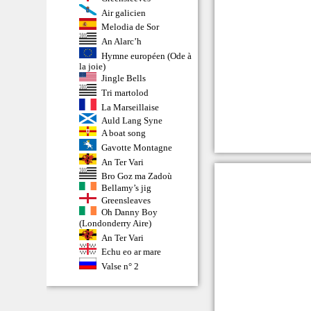
Air galicien
Melodia de Sor
An Alarc’h
Hymne européen (Ode à
la joie)
Jingle Bells
Tri martolod
La Marseillaise
Auld Lang Syne
A boat song
Gavotte Montagne
An Ter Vari
Bro Goz ma Zadoù
Bellamy’s jig
Greensleaves
Oh Danny Boy
(Londonderry Aire)
An Ter Vari
Echu eo ar mare
Valse n° 2