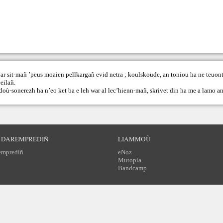
ar sit-mañ ’peus moaien pellkargañ evid netra ; koulskoude, an toniou ha ne teuont
eilañ.
doù-sonerezh ha n’eo ket ba e leh war al lec’hienn-mañ,
skrivet din
ha me a lamo an
 DAREMPREDIÑ
LIAMMOÙ
emprediñ
eNoz
Mutopia
Bandcamp