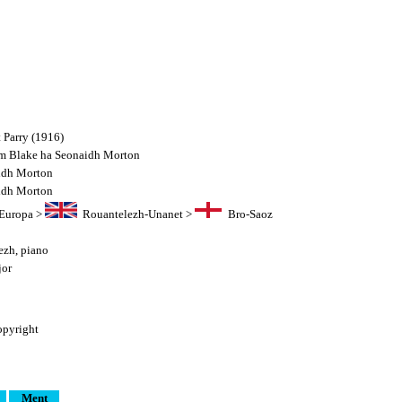
 Parry (1916)
am Blake ha Seonaidh Morton
idh Morton
idh Morton
Europa
>
Rouantelezh-Unanet
>
Bro-Saoz
ezh
,
piano
jor
pyright
Ment