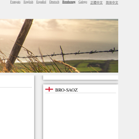
Français
English
Español
Deutsch
Brezhoneg
Galego
正體中文
简体中文
BRO-SAOZ