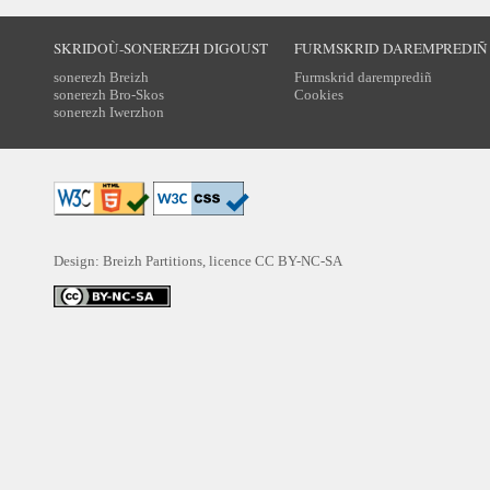
SKRIDOÙ-SONEREZH DIGOUST
FURMSKRID DAREMPREDIÑ
sonerezh Breizh
Furmskrid daremprediñ
sonerezh Bro-Skos
Cookies
sonerezh Iwerzhon
Design: Breizh Partitions, licence
CC BY-NC-SA