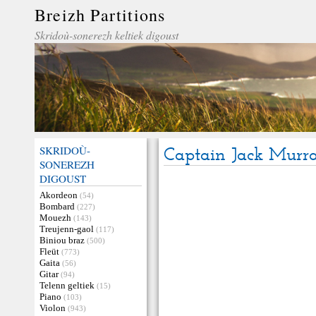
Breizh Partitions
Skridoù-sonerezh keltiek digoust
SKRIDOÙ-
Captain Jack Murr
SONEREZH
DIGOUST
Akordeon
(54)
Bombard
(227)
Mouezh
(143)
Treujenn-gaol
(117)
Biniou braz
(500)
Fleüt
(773)
Gaita
(56)
Gitar
(94)
Telenn geltiek
(15)
Piano
(103)
Violon
(943)