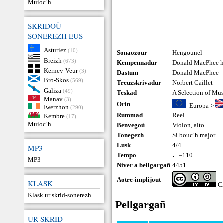
Muioc’h…
SKRIDOÙ-
SONEREZH EUS
Asturiez
(10)
Sonaozour
Hengounel
Breizh
(673)
Kempennadur
Donald MacPhee ha
Kernev-Veur
(3)
Dastum
Donald MacPhee
Bro-Skos
(569)
Treuzskrivadur
Norbert Caillet
Galiza
(49)
Teskad
A Selection of Mu
Manav
(3)
Orin
Europa
>
Iwerzhon
(290)
Rummad
Reel
Kembre
(17)
Muioc’h…
Benvegoù
Violon
,
alto
Tonegezh
Si bouc’h major
Lusk
4/4
MP3
Tempo
♩=110
MP3
Niver a bellgargañ
4451
Aotre-implijout
KLASK
Cr
Klask ur skrid-sonerezh
Pellgargañ
UR SKRID-