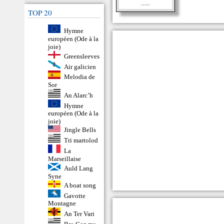
TOP 20
Hymne
européen (Ode à la
joie)
Greensleeves
Air galicien
Melodia de
Sor
An Alarc’h
Hymne
européen (Ode à la
joie)
Jingle Bells
Tri martolod
La
Marseillaise
Auld Lang
Syne
A boat song
Gavotte
Montagne
An Ter Vari