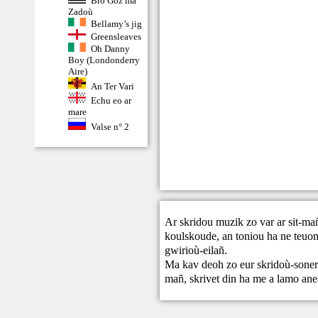
Bro Goz ma
Zadoù
Bellamy’s jig
Greensleaves
Oh Danny
Boy (Londonderry
Aire)
An Ter Vari
Echu eo ar
mare
Valse n° 2
Ar skridou muzik zo var ar sit-ma
koulskoude, an toniou ha ne teuont
gwirioù-eilañ.
Ma kav deoh zo eur skridoù-sonere
mañ,
skrivet din
ha me a lamo ane