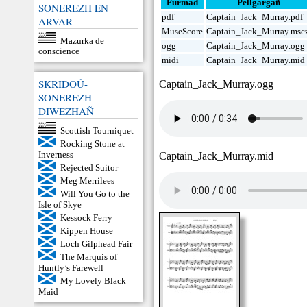
Furmad
Pellgargañ
SONEREZH EN
pdf
Captain_Jack_Murray.pdf
ARVAR
MuseScore
Captain_Jack_Murray.msc
Mazurka de
ogg
Captain_Jack_Murray.ogg
conscience
midi
Captain_Jack_Murray.mid
SKRIDOÙ-
Captain_Jack_Murray.ogg
SONEREZH
DIWEZHAÑ
Scottish Tourniquet
Rocking Stone at
Inverness
Captain_Jack_Murray.mid
Rejected Suitor
Meg Merrilees
Will You Go to the
Isle of Skye
Kessock Ferry
Kippen House
Loch Gilphead Fair
The Marquis of
Huntly’s Farewell
My Lovely Black
Maid