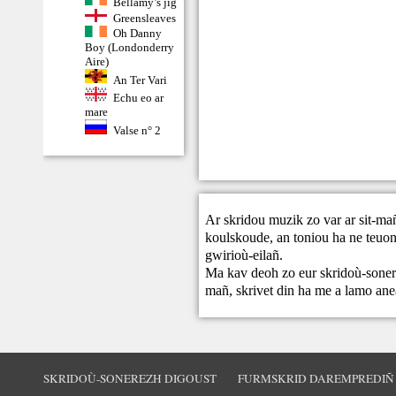
Bellamy’s jig
Greensleaves
Oh Danny
Boy (Londonderry
Aire)
An Ter Vari
Echu eo ar
mare
Valse n° 2
Ar skridou muzik zo var ar sit-ma
koulskoude, an toniou ha ne teuont
gwirioù-eilañ.
Ma kav deoh zo eur skridoù-sonere
mañ,
skrivet din
ha me a lamo ane
SKRIDOÙ-SONEREZH DIGOUST
FURMSKRID DAREMPREDIÑ