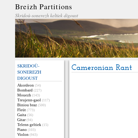
Breizh Partitions
Skridoù-sonerezh keltiek digoust
SKRIDOÙ-
Cameronian Rant
SONEREZH
DIGOUST
Akordeon
(54)
Bombard
(227)
Mouezh
(143)
Treujenn-gaol
(117)
Biniou braz
(500)
Fleüt
(773)
Gaita
(56)
Gitar
(94)
Telenn geltiek
(15)
Piano
(103)
Violon
(943)