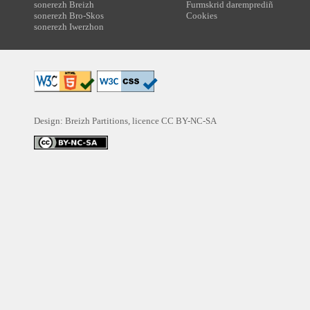
sonerezh Breizh
Furmskrid daremprediñ
sonerezh Bro-Skos
Cookies
sonerezh Iwerzhon
Design: Breizh Partitions, licence
CC BY-NC-SA