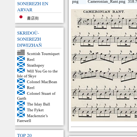
png
Cameronian_Rant.png
318.
SONEREZH EN
ARVAR
書店街
SKRIDOÙ-
SONEREZH
DIWEZHAÑ
Scottish Tourniquet
Reel
Strathspey
Will You Go to the
Isle of Skye
Colonel MacBean
Reel
Colonel Stuart of
Garth
The Islay Ball
The Fyket
Mackenzie’s
Farewell
TOP 20