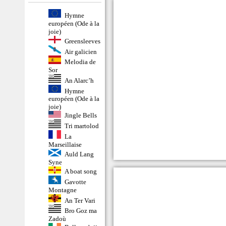
Hymne
européen (Ode à la
joie)
Greensleeves
Air galicien
Melodia de
Sor
An Alarc’h
Hymne
européen (Ode à la
joie)
Jingle Bells
Tri martolod
La
Marseillaise
Auld Lang
Syne
A boat song
Gavotte
Montagne
An Ter Vari
Bro Goz ma
Zadoù