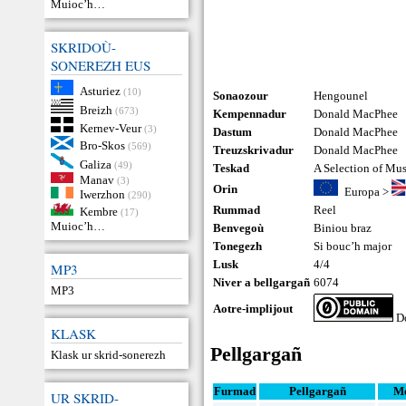
Muioc’h…
SKRIDOÙ-
SONEREZH EUS
Asturiez
(10)
Sonaozour
Hengounel
Breizh
(673)
Kempennadur
Donald MacPhee
Kernev-Veur
(3)
Dastum
Donald MacPhee
Bro-Skos
(569)
Treuzskrivadur
Donald MacPhee
Galiza
(49)
Teskad
A Selection of Mu
Manav
(3)
Orin
Europa
>
Iwerzhon
(290)
Rummad
Reel
Kembre
(17)
Muioc’h…
Benvegoù
Biniou braz
Tonegezh
Si bouc’h major
Lusk
4/4
MP3
Niver a bellgargañ
6074
MP3
Aotre-implijout
Do
KLASK
Pellgargañ
Klask ur skrid-sonerezh
Furmad
Pellgargañ
M
UR SKRID-