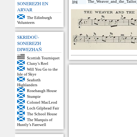
jpg
The_Weaver_and_the_Tailor.
SONEREZH EN
ARVAR
The Edinburgh
Volunteers
SKRIDOÙ-
SONEREZH
DIWEZHAÑ
Scottish Tourniquet
Cluny’s Reel
Will You Go to the
Isle of Skye
Seaforth
Highlanders
Rosehaugh House
Stumpie
Colonel MacLeod
Loch Gilphead Fair
The School House
The Marquis of
Huntly’s Farewell