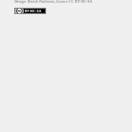
Design: Breizh Partitions, licence
CC BY-NC-SA