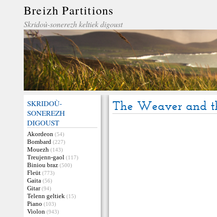
Breizh Partitions
Skridoù-sonerezh keltiek digoust
SKRIDOÙ-
The Weaver and th
SONEREZH
DIGOUST
Akordeon
(54)
Bombard
(227)
Mouezh
(143)
Treujenn-gaol
(117)
Biniou braz
(500)
Fleüt
(773)
Gaita
(56)
Gitar
(94)
Telenn geltiek
(15)
Piano
(103)
Violon
(943)