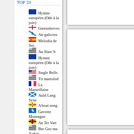
TOP 20
Hymne
européen (Ode à la
joie)
Greensleeves
Air galicien
Melodia de
Sor
An Alarc’h
Hymne
européen (Ode à la
joie)
Jingle Bells
Tri martolod
La
Marseillaise
Auld Lang
Syne
A boat song
Gavotte
Montagne
An Ter Vari
Bro Goz ma
Zadoù