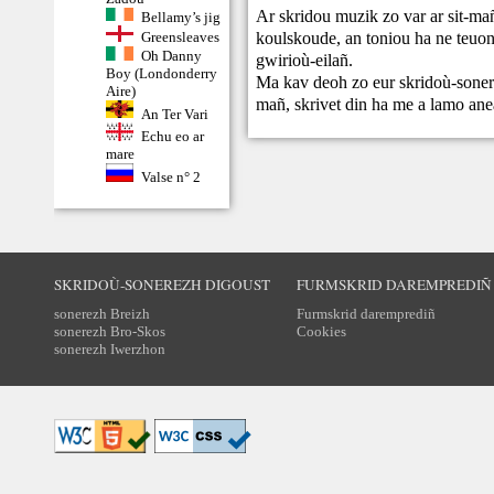
Ar skridou muzik zo var ar sit-ma
Bellamy’s jig
koulskoude, an toniou ha ne teuont
Greensleaves
Oh Danny
gwirioù-eilañ.
Boy (Londonderry
Ma kav deoh zo eur skridoù-sonere
Aire)
mañ,
skrivet din
ha me a lamo ane
An Ter Vari
Echu eo ar
mare
Valse n° 2
SKRIDOÙ-SONEREZH DIGOUST
FURMSKRID DAREMPREDIÑ
sonerezh Breizh
Furmskrid daremprediñ
sonerezh Bro-Skos
Cookies
sonerezh Iwerzhon