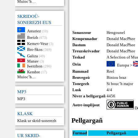
Muioc’h…
SKRIDOÙ-
SONEREZH EUS
Asturiez
(10)
Sonaozour
Hengounel
Breizh
(673)
Kempennadur
Donald MacPhee
Kernev-Veur
(3)
Dastum
Donald MacPhee
Bro-Skos
(569)
Treuzskrivadur
Donald MacPhee
Galiza
(49)
Teskad
A Selection of Mu
Manav
(3)
Orin
Europa
>
Iwerzhon
(290)
Rummad
Reel
Kembre
(17)
Muioc’h…
Benvegoù
Biniou braz
Tonegezh
Si bouc’h major
Lusk
4/4
MP3
Niver a bellgargañ
4456
MP3
Aotre-implijout
Do
KLASK
Pellgargañ
Klask ur skrid-sonerezh
Furmad
Pellgargañ
UR SKRID-