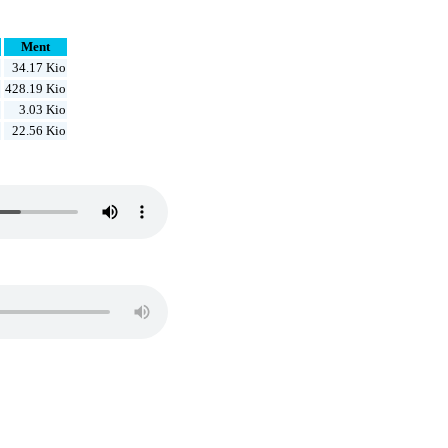
ñ
Ment
34.17 Kio
428.19 Kio
3.03 Kio
22.56 Kio