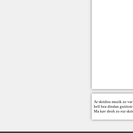
Ar skridou muzik zo var 
hell bea dindan gwirioù-
Ma kav deoh zo eur skri