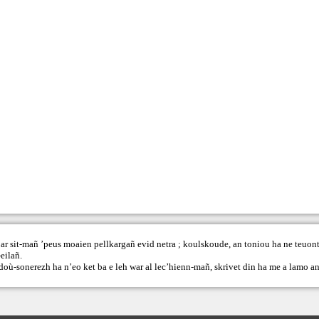
ar sit-mañ ’peus moaien pellkargañ evid netra ; koulskoude, an toniou ha ne teuont
eilañ.
doù-sonerezh ha n’eo ket ba e leh war al lec’hienn-mañ,
skrivet din
ha me a lamo an