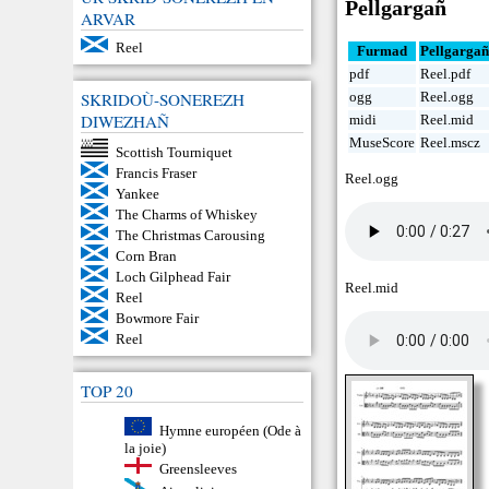
Pellgargañ
ARVAR
Reel
Furmad
Pellgarga
pdf
Reel.pdf
ogg
Reel.ogg
SKRIDOÙ-SONEREZH
DIWEZHAÑ
midi
Reel.mid
MuseScore
Reel.mscz
Scottish Tourniquet
Francis Fraser
Reel.ogg
Yankee
The Charms of Whiskey
The Christmas Carousing
Corn Bran
Loch Gilphead Fair
Reel.mid
Reel
Bowmore Fair
Reel
TOP 20
Hymne européen (Ode à
la joie)
Greensleeves