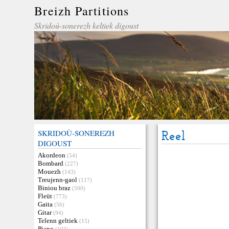
Breizh Partitions
Skridoù-sonerezh keltiek digoust
SKRIDOÙ-SONEREZH
Reel
DIGOUST
Akordeon
(54)
Bombard
(227)
Mouezh
(143)
Treujenn-gaol
(117)
Biniou braz
(500)
Fleüt
(773)
Gaita
(56)
Gitar
(94)
Telenn geltiek
(15)
Piano
(103)