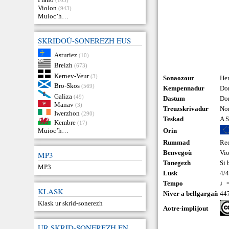
Violon
(943)
Muioc’h…
SKRIDOÙ-SONEREZH EUS
Asturiez
(10)
Breizh
(673)
Kernev-Veur
(3)
Sonaozour
He
Bro-Skos
(569)
Kempennadur
Don
Galiza
(49)
Dastum
Do
Manav
(3)
Treuzskrivadur
Nor
Iwerzhon
(290)
Teskad
A S
Kembre
(17)
Orin
Muioc’h…
Rummad
Re
Benvegoù
Vi
MP3
Tonegezh
Si 
MP3
Lusk
4/
Tempo
♩=
KLASK
Niver a bellgargañ
44
Klask ur skrid-sonerezh
Aotre-implijout
UR SKRID-SONEREZH EN