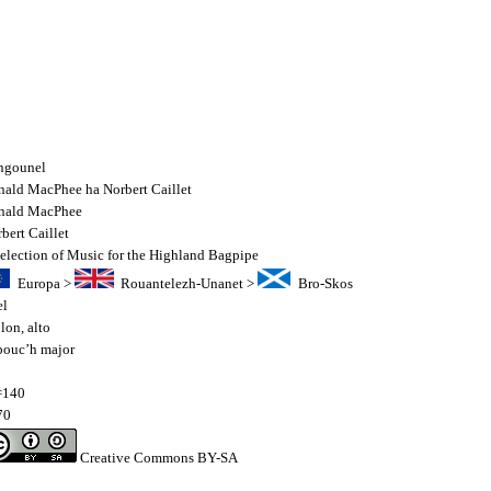
ngounel
ald MacPhee ha Norbert Caillet
nald MacPhee
bert Caillet
election of Music for the Highland Bagpipe
Europa
>
Rouantelezh-Unanet
>
Bro-Skos
el
olon
,
alto
bouc’h major
4
140
70
Creative Commons BY-SA