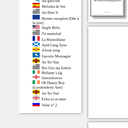
Air galicien
Melodia de Sor
An Alarc’h
Hymne européen (Ode à
la joie)
Jingle Bells
Tri martolod
La Marseillaise
Auld Lang Syne
A boat song
Gavotte Montagne
An Ter Vari
Bro Goz ma Zadoù
Bellamy’s jig
Greensleaves
Oh Danny Boy
(Londonderry Aire)
An Ter Vari
Echu eo ar mare
Valse n° 2