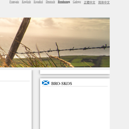
Français
English
Español
Deutsch
Brezhoneg
Galego
正體中文
简体中文
BRO-SKOS