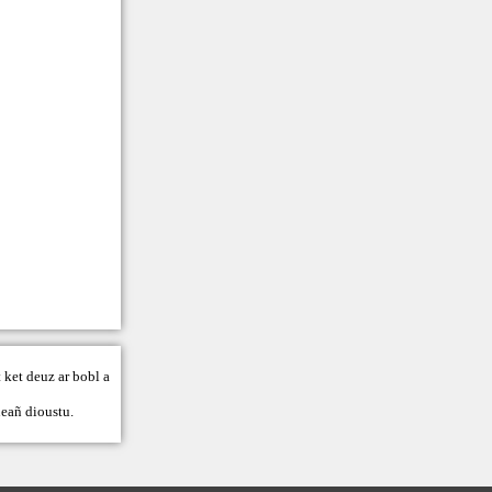
 ket deuz ar bobl a
eañ dioustu.