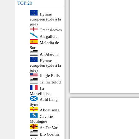
TOP 20
Hymne
européen (Ode à la
joie)
Greensleeves
Air galicien
Melodia de
Sor
An Alarc’h
Hymne
européen (Ode à la
joie)
Jingle Bells
Tri martolod
La
Marseillaise
Auld Lang
Syne
A boat song
Gavotte
Montagne
An Ter Vari
Bro Goz ma