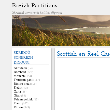
Breizh Partitions
Skridoù-sonerezh keltiek digoust
SKRIDOÙ-
Scottish en Reel Qu
SONEREZH
DIGOUST
Akordeon
(54)
Bombard
(227)
Mouezh
(143)
Treujenn-gaol
(117)
Biniou braz
(500)
Fleüt
(773)
Gaita
(56)
Gitar
(94)
Telenn geltiek
(15)
Piano
(103)
Violon
(943)