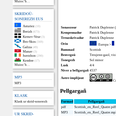
Muioc’h…
SKRIDOÙ-
SONEREZH EUS
Asturiez
(10)
Sonaozour
Patrick Duplenne 
Breizh
(673)
Kempennadur
Patrick Duplenne
Kernev-Veur
(3)
Treuzskrivadur
Patrick Duplenne
Bro-Skos
(569)
Orin
Europa
>
Galiza
(49)
Rummad
Scottish
Manav
(3)
Benvegoù
Treujenn-gaol
,
vio
Iwerzhon
(290)
Tonegezh
Sol minor
Kembre
(17)
Muioc’h…
Lusk
4/4
Niver a bellgargañ
4537
MP3
Aotre-implijout
Cr
MP3
Pellgargañ
KLASK
Klask ur skrid-sonerezh
Furmad
Pellgargañ
pdf
Scottish_en_Reel_Quatre.pdf
MP3
Scottish_en_Reel_Quatre.mp
UR SKRID-