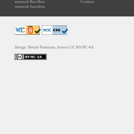
sonerezh Bro-Skos
Cookies
sonerezh Iwerzhon
Design: Breizh Partitions, licence
CC BY-NC-SA