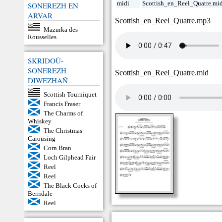
midi
Scottish_en_Reel_Quatre.mi
SONEREZH EN
ARVAR
Scottish_en_Reel_Quatre.mp3
Mazurka des
Rousselles
SKRIDOÙ-
SONEREZH
Scottish_en_Reel_Quatre.mid
DIWEZHAÑ
Scottish Tourniquet
Francis Fraser
The Charms of
Whiskey
The Christmas
Carousing
Corn Bran
Loch Gilphead Fair
Reel
Reel
The Black Cocks of
Berridale
Reel