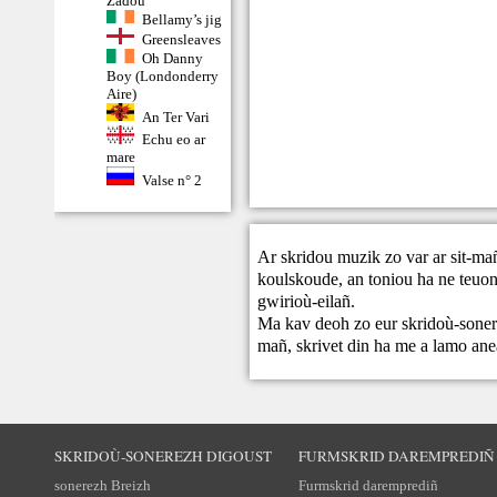
Zadoù
Bellamy’s jig
Greensleaves
Oh Danny
Boy (Londonderry
Aire)
An Ter Vari
Echu eo ar
mare
Valse n° 2
Ar skridou muzik zo var ar sit-ma
koulskoude, an toniou ha ne teuont
gwirioù-eilañ.
Ma kav deoh zo eur skridoù-sonere
mañ,
skrivet din
ha me a lamo ane
SKRIDOÙ-SONEREZH DIGOUST
FURMSKRID DAREMPREDIÑ
sonerezh Breizh
Furmskrid daremprediñ