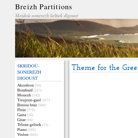
Breizh Partitions
Skridoù-sonerezh keltiek digoust
SKRIDOÙ-
Theme for the Gre
SONEREZH
DIGOUST
Akordeon
(54)
Bombard
(227)
Mouezh
(143)
Treujenn-gaol
(117)
Biniou braz
(500)
Fleüt
(773)
Gaita
(56)
Gitar
(94)
Telenn geltiek
(15)
Piano
(103)
Violon
(943)