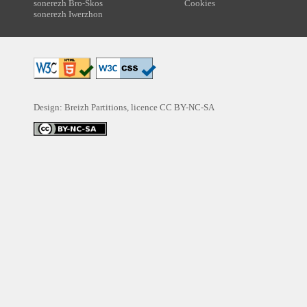
sonerezh Bro-Skos
Cookies
sonerezh Iwerzhon
Design: Breizh Partitions, licence
CC BY-NC-SA