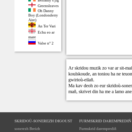
Bellamy’s jig
Greensleaves
Oh Danny
Boy (Londonderry
Aire)
An Ter Vari
Echu eo ar
mare
Valse n° 2
Ar skridou muzik zo var ar sit-ma
koulskoude, an toniou ha ne teuont
gwirioù-eilañ.
Ma kav deoh zo eur skridoù-sonere
mañ,
skrivet din
ha me a lamo ane
SKRIDOÙ-SONEREZH DIGOUST
FURMSKRID DAREMPREDIÑ
sonerezh Breizh
Furmskrid daremprediñ