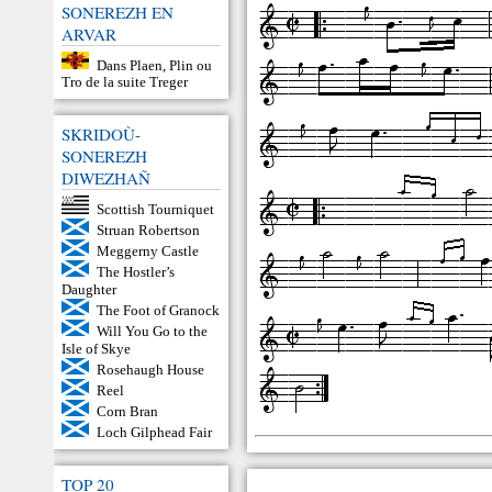
SONEREZH EN
ARVAR
Dans Plaen, Plin ou
Tro de la suite Treger
SKRIDOÙ-
SONEREZH
DIWEZHAÑ
Scottish Tourniquet
Struan Robertson
Meggerny Castle
The Hostler’s
Daughter
The Foot of Granock
Will You Go to the
Isle of Skye
Rosehaugh House
Reel
Corn Bran
Loch Gilphead Fair
TOP 20