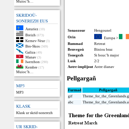
Muioc’h…
SKRIDOÙ-
SONEREZH EUS
Asturiez
(10)
Sonaozour
Hengounel
Breizh
(673)
Orin
Europa
>
Kernev-Veur
(3)
Rummad
Retreat
Bro-Skos
(569)
Benvegoù
Biniou braz
Galiza
(49)
Tonegezh
Si bouc’h major
Manav
(3)
Lusk
2/2
Iwerzhon
(290)
Aotre-implijout
Aotre dianav
Kembre
(17)
Muioc’h…
Pellgargañ
MP3
Furmad
Pellgargañ
MP3
gif
Theme_for_the_Greenlands.g
abc
Theme_for_the_Greenlands.
KLASK
Klask ur skrid-sonerezh
UR SKRID-