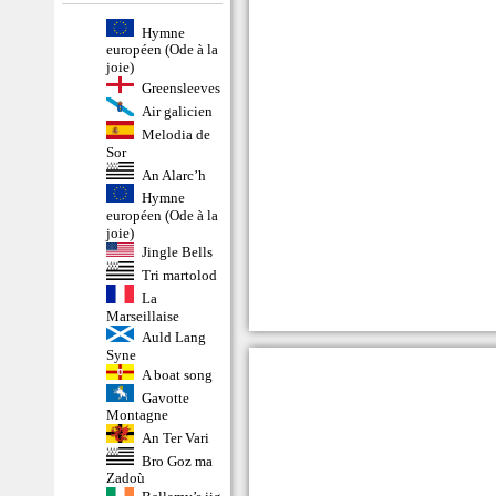
Hymne
européen (Ode à la
joie)
Greensleeves
Air galicien
Melodia de
Sor
An Alarc’h
Hymne
européen (Ode à la
joie)
Jingle Bells
Tri martolod
La
Marseillaise
Auld Lang
Syne
A boat song
Gavotte
Montagne
An Ter Vari
Bro Goz ma
Zadoù