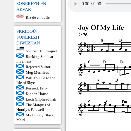
SONEREZH EN
ARVAR
Riz dé en bulle
SKRIDOÙ-
SONEREZH
DIWEZHAÑ
Scottish Tourniquet
Rocking Stone at
Inverness
Rejected Suitor
Meg Merrilees
Will You Go to the
Isle of Skye
Kessock Ferry
Kippen House
Loch Gilphead Fair
The Marquis of
Huntly’s Farewell
My Lovely Black
Maid