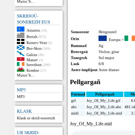
Muioc’h…
SKRIDOÙ-
SONEREZH EUS
Asturiez
(10)
Sonaozour
Hengounel
Breizh
(673)
Orin
Europa
>
Kernev-Veur
(3)
Rummad
Jig
Bro-Skos
(569)
Benvegoù
Violon
,
gitar
Galiza
(49)
Tonegezh
Sol major
Manav
(3)
Lusk
6/8
Iwerzhon
(290)
Aotre-implijout
Aotre dianav
Kembre
(17)
Muioc’h…
Pellgargañ
MP3
Furmad
Pellgargañ
Me
MP3
gif
Joy_Of_My_Life.gif
6.
abc
Joy_Of_My_Life.abc
481 o
KLASK
midi
Joy_Of_My_Life.mid
3.
Klask ur skrid-sonerezh
Joy_Of_My_Life.mid
UR SKRID-