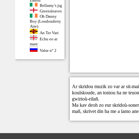
Zadoù
Bellamy’s jig
Greensleaves
Oh Danny
Boy (Londonderry
Aire)
An Ter Vari
Echu eo ar
mare
Valse n° 2
Ar skridou muzik zo var ar sit-ma
koulskoude, an toniou ha ne teuont
gwirioù-eilañ.
Ma kav deoh zo eur skridoù-sonere
mañ,
skrivet din
ha me a lamo ane