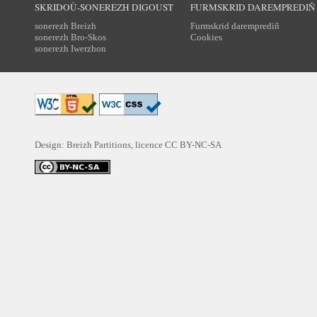
SKRIDOÙ-SONEREZH DIGOUST
FURMSKRID DAREMPREDIÑ
sonerezh Breizh
Furmskrid daremprediñ
sonerezh Bro-Skos
Cookies
sonerezh Iwerzhon
Design: Breizh Partitions, licence
CC BY-NC-SA