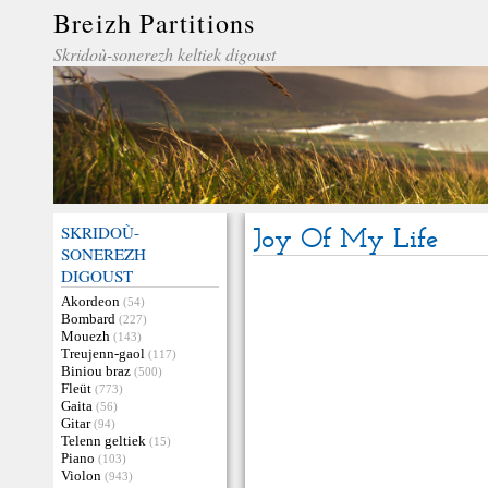
Breizh Partitions
Skridoù-sonerezh keltiek digoust
SKRIDOÙ-
Joy Of My Life
SONEREZH
DIGOUST
Akordeon
(54)
Bombard
(227)
Mouezh
(143)
Treujenn-gaol
(117)
Biniou braz
(500)
Fleüt
(773)
Gaita
(56)
Gitar
(94)
Telenn geltiek
(15)
Piano
(103)
Violon
(943)