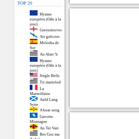
TOP 20
Hymne
européen (Ode à la
joie)
Greensleeves
Air galicien
Melodia de
Sor
An Alarc’h
Hymne
européen (Ode à la
joie)
Jingle Bells
Tri martolod
La
Marseillaise
Auld Lang
Syne
A boat song
Gavotte
Montagne
An Ter Vari
Bro Goz ma