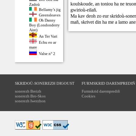
koulskoude, an toniou ha ne teuont
Zadoù
gwirioù-eilañ.
Bellamy’s jig
Greensleaves
Ma kav deoh zo eur skridoù-sonere
Oh Danny
mañ,
skrivet din
ha me a lamo ane
Boy (Londonderry
Aire)
An Ter Vari
Echu eo ar
mare
Valse n° 2
SKRIDOÙ-SONEREZH DIGOUST
FURMSKRID DAREMPREDIÑ
sonerezh Breizh
Furmskrid daremprediñ
sonerezh Bro-Skos
Cookies
sonerezh Iwerzhon