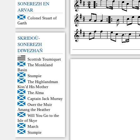
SONEREZH EN
ARVAR
Colonel Stuart of
Garth
SKRIDOÙ-
SONEREZH
DIWEZHAÑ
Scottish Tourniquet
The Monkland
Basin
Stumpie
The Highlandman
Kiss’d His Mother
The Alma
Captain Jack Murray
Ower the Muir
Amang the Heather
Will You Go to the
Isle of Skye
March
Stumpie