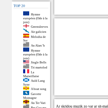
TOP 20
Hymne
européen (Ode à la
joie)
Greensleeves
Air galicien
Melodia de
Sor
An Alarc’h
Hymne
européen (Ode à la
joie)
Jingle Bells
Tri martolod
La
Marseillaise
Auld Lang
Syne
A boat song
Gavotte
Montagne
An Ter Vari
Ar skridou muzik zo var ar sit-ma
Bro Goz ma