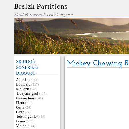
Breizh Partitions
Skridoù-sonerezh keltiek digoust
SKRIDOÙ-
Mickey Chewing 
SONEREZH
DIGOUST
Akordeon
(54)
Bombard
(227)
Mouezh
(143)
Treujenn-gaol
(117)
Biniou braz
(500)
Fleüt
(773)
Gaita
(56)
Gitar
(94)
Telenn geltiek
(15)
Piano
(103)
Violon
(943)