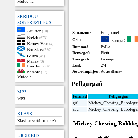
Muioc’h…
SKRIDOÙ-
SONEREZH EUS
Asturiez
(10)
Sonaozour
Hengounel
Breizh
(673)
Orin
Europa
>
Kernev-Veur
(3)
Rummad
Polka
Bro-Skos
(569)
Benvegoù
Fleüt
Galiza
(49)
Tonegezh
La major
Manav
(3)
Lusk
2/4
Iwerzhon
(290)
Aotre-implijout
Aotre dianav
Kembre
(17)
Muioc’h…
Pellgargañ
MP3
Furmad
Pellgargañ
MP3
gif
Mickey_Chewing_Bubblegum
abc
Mickey_Chewing_Bubblegu
KLASK
Klask ur skrid-sonerezh
UR SKRID-