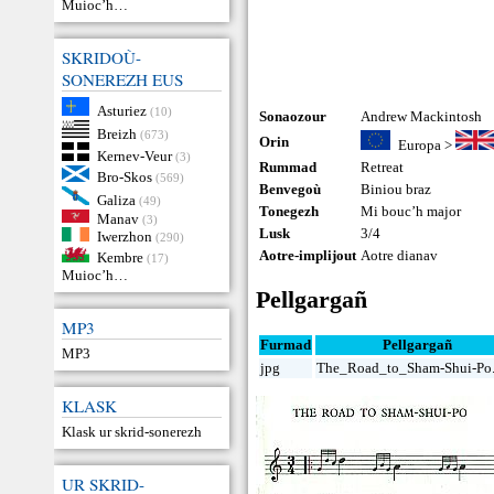
Muioc’h…
SKRIDOÙ-
SONEREZH EUS
Asturiez
(10)
Sonaozour
Andrew Mackintosh
Breizh
(673)
Orin
Europa
>
Kernev-Veur
(3)
Rummad
Retreat
Bro-Skos
(569)
Benvegoù
Biniou braz
Galiza
(49)
Tonegezh
Mi bouc’h major
Manav
(3)
Lusk
3/4
Iwerzhon
(290)
Aotre-implijout
Aotre dianav
Kembre
(17)
Muioc’h…
Pellgargañ
MP3
Furmad
Pellgargañ
MP3
jpg
The_Road_to_Sham-Shui-Po
KLASK
Klask ur skrid-sonerezh
UR SKRID-