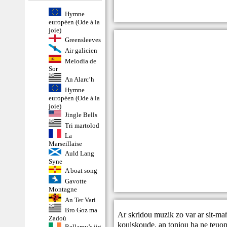
Hymne
européen (Ode à la
joie)
Greensleeves
Air galicien
Melodia de
Sor
An Alarc’h
Hymne
européen (Ode à la
joie)
Jingle Bells
Tri martolod
La
Marseillaise
Auld Lang
Syne
A boat song
Gavotte
Montagne
An Ter Vari
Bro Goz ma
Ar skridou muzik zo var ar sit-ma
Zadoù
koulskoude, an toniou ha ne teuont
Bellamy’s jig