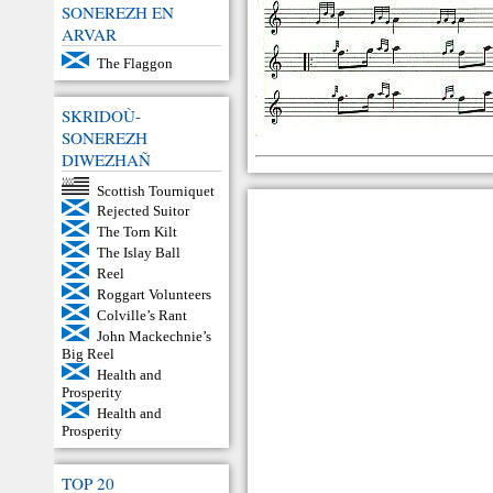
SONEREZH EN
ARVAR
The Flaggon
SKRIDOÙ-
SONEREZH
DIWEZHAÑ
Scottish Tourniquet
Rejected Suitor
The Torn Kilt
The Islay Ball
Reel
Roggart Volunteers
Colville’s Rant
John Mackechnie’s
Big Reel
Health and
Prosperity
Health and
Prosperity
TOP 20