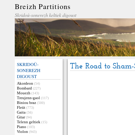
Breizh Partitions
Skridoù-sonerezh keltiek digoust
SKRIDOÙ-
The Road to Sham-
SONEREZH
DIGOUST
Akordeon
(54)
Bombard
(227)
Mouezh
(143)
Treujenn-gaol
(117)
Biniou braz
(500)
Fleüt
(773)
Gaita
(56)
Gitar
(94)
Telenn geltiek
(15)
Piano
(103)
Violon
(943)