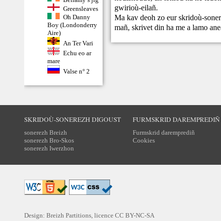
gwirioù-eilañ.
Greensleaves
Ma kav deoh zo eur skridoù-sonere
Oh Danny
Boy (Londonderry
mañ,
skrivet din
ha me a lamo ane
Aire)
An Ter Vari
Echu eo ar
mare
Valse n° 2
SKRIDOÙ-SONEREZH DIGOUST
FURMSKRID DAREMPREDIÑ
sonerezh Breizh
Furmskrid daremprediñ
sonerezh Bro-Skos
Cookies
sonerezh Iwerzhon
Design: Breizh Partitions, licence
CC BY-NC-SA