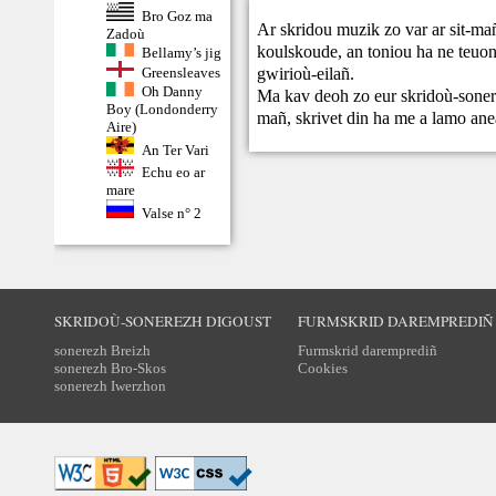
Bro Goz ma
Ar skridou muzik zo var ar sit-ma
Zadoù
koulskoude, an toniou ha ne teuont
Bellamy’s jig
gwirioù-eilañ.
Greensleaves
Oh Danny
Ma kav deoh zo eur skridoù-sonere
Boy (Londonderry
mañ,
skrivet din
ha me a lamo ane
Aire)
An Ter Vari
Echu eo ar
mare
Valse n° 2
SKRIDOÙ-SONEREZH DIGOUST
FURMSKRID DAREMPREDIÑ
sonerezh Breizh
Furmskrid daremprediñ
sonerezh Bro-Skos
Cookies
sonerezh Iwerzhon