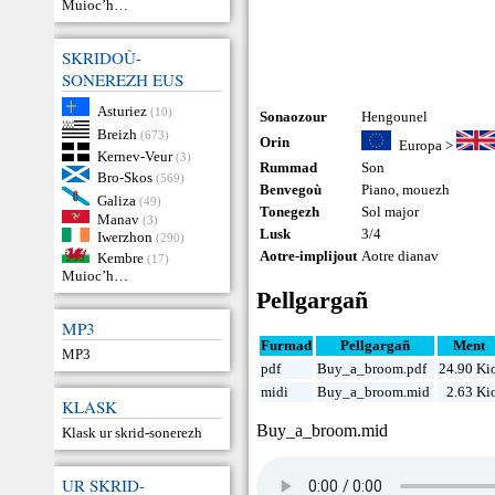
Muioc’h…
SKRIDOÙ-
SONEREZH EUS
Asturiez
(10)
Sonaozour
Hengounel
Breizh
(673)
Orin
Europa
>
Kernev-Veur
(3)
Rummad
Son
Bro-Skos
(569)
Benvegoù
Piano
,
mouezh
Galiza
(49)
Tonegezh
Sol major
Manav
(3)
Lusk
3/4
Iwerzhon
(290)
Aotre-implijout
Aotre dianav
Kembre
(17)
Muioc’h…
Pellgargañ
MP3
Furmad
Pellgargañ
Ment
MP3
pdf
Buy_a_broom.pdf
24.90 Ki
midi
Buy_a_broom.mid
2.63 Ki
KLASK
Buy_a_broom.mid
Klask ur skrid-sonerezh
UR SKRID-