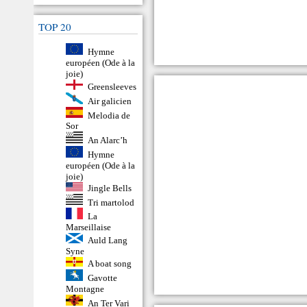
TOP 20
Hymne
européen (Ode à la
joie)
Greensleeves
Air galicien
Melodia de
Sor
An Alarc’h
Hymne
européen (Ode à la
joie)
Jingle Bells
Tri martolod
La
Marseillaise
Auld Lang
Syne
A boat song
Gavotte
Montagne
An Ter Vari