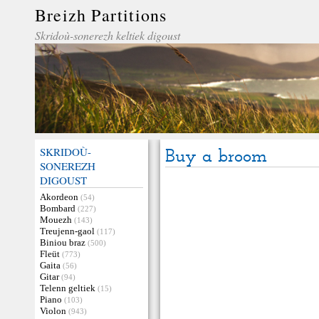
Breizh Partitions
Skridoù-sonerezh keltiek digoust
SKRIDOÙ-
Buy a broom
SONEREZH
DIGOUST
Akordeon
(54)
Bombard
(227)
Mouezh
(143)
Treujenn-gaol
(117)
Biniou braz
(500)
Fleüt
(773)
Gaita
(56)
Gitar
(94)
Telenn geltiek
(15)
Piano
(103)
Violon
(943)