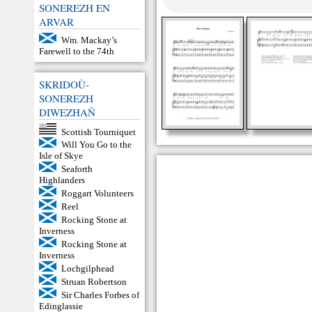
SONEREZH EN
ARVAR
Wm. Mackay’s
Farewell to the 74th
SKRIDOÙ-
SONEREZH
DIWEZHAÑ
Scottish Tourniquet
Will You Go to the
Isle of Skye
Seaforth
Highlanders
Roggart Volunteers
Reel
Rocking Stone at
Inverness
Rocking Stone at
Inverness
Lochgilphead
Struan Robertson
Sir Charles Forbes of
Edinglassie