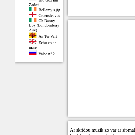
Zadoù
Bellamy’s jig
Greensleaves
Oh Danny
Boy (Londonderry
Aire)
An Ter Vari
Echu eo ar
mare
Valse n° 2
Ar skridou muzik zo var ar sit-ma