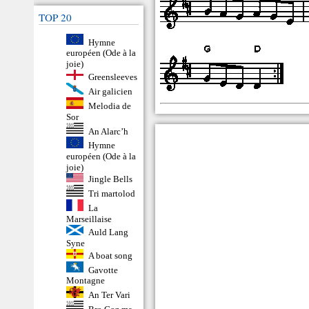
TOP 20
Hymne
européen (Ode à la
joie)
Greensleeves
Air galicien
Melodia de
Sor
An Alarc’h
Hymne
européen (Ode à la
joie)
Jingle Bells
Tri martolod
La
Marseillaise
Auld Lang
Syne
A boat song
Gavotte
Montagne
An Ter Vari
Bro Goz ma