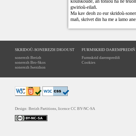
koulskoude, an toniou ha ne teuont
gwirioù-eilañ.
Ma kav deoh zo eur skridoù-sonere
mañ,
skrivet din
ha me a lamo ane
SKRIDOÙ-SONEREZH DIGOUST
FURMSKRID DAREMPREDIÑ
sonerezh Breizh
Furmskrid daremprediñ
sonerezh Bro-Skos
Cookies
sonerezh Iwerzhon
Design: Breizh Partitions, licence
CC BY-NC-SA