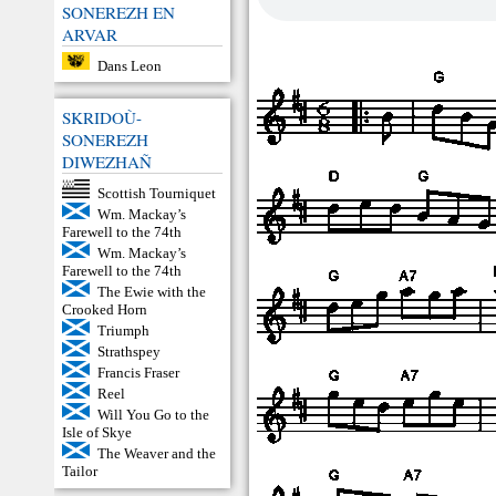
SONEREZH EN
ARVAR
Dans Leon
SKRIDOÙ-
SONEREZH
DIWEZHAÑ
Scottish Tourniquet
Wm. Mackay’s
Farewell to the 74th
Wm. Mackay’s
Farewell to the 74th
The Ewie with the
Crooked Horn
Triumph
Strathspey
Francis Fraser
Reel
Will You Go to the
Isle of Skye
The Weaver and the
Tailor