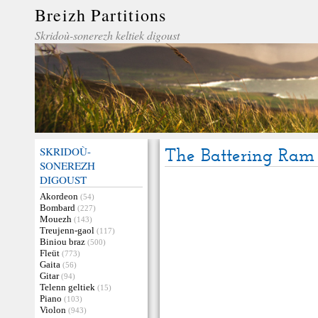
Breizh Partitions
Skridoù-sonerezh keltiek digoust
SKRIDOÙ-
The Battering Ram
SONEREZH
DIGOUST
Akordeon
(54)
Bombard
(227)
Mouezh
(143)
Treujenn-gaol
(117)
Biniou braz
(500)
Fleüt
(773)
Gaita
(56)
Gitar
(94)
Telenn geltiek
(15)
Piano
(103)
Violon
(943)