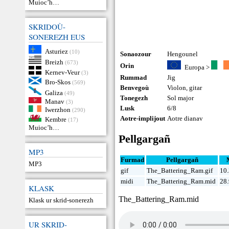
Muioc’h…
SKRIDOÙ-
SONEREZH EUS
Asturiez
(10)
Sonaozour
Hengounel
Breizh
(673)
Orin
Europa
>
Kernev-Veur
(3)
Rummad
Jig
Bro-Skos
(569)
Benvegoù
Violon
,
gitar
Galiza
(49)
Tonegezh
Sol major
Manav
(3)
Lusk
6/8
Iwerzhon
(290)
Aotre-implijout
Aotre dianav
Kembre
(17)
Muioc’h…
Pellgargañ
MP3
Furmad
Pellgargañ
MP3
gif
The_Battering_Ram.gif
10
midi
The_Battering_Ram.mid
28
KLASK
The_Battering_Ram.mid
Klask ur skrid-sonerezh
UR SKRID-