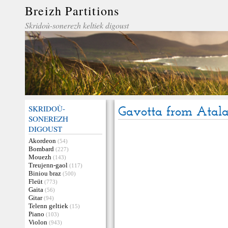
Breizh Partitions
Skridoù-sonerezh keltiek digoust
SKRIDOÙ-
Gavotta from Atal
SONEREZH
DIGOUST
Akordeon
(54)
Bombard
(227)
Mouezh
(143)
Treujenn-gaol
(117)
Biniou braz
(500)
Fleüt
(773)
Gaita
(56)
Gitar
(94)
Telenn geltiek
(15)
Piano
(103)
Violon
(943)