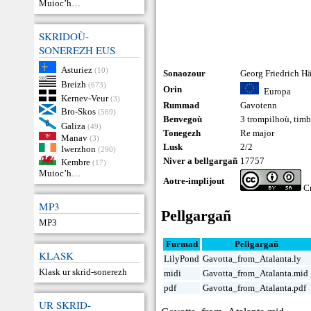
Muioc’h…
SKRIDOÙ-
SONEREZH EUS
Asturiez
(10)
Sonaozour
Georg Friedrich H
Breizh
(673)
Orin
Europa
Kernev-Veur
(3)
Rummad
Gavotenn
Bro-Skos
(569)
Benvegoù
3 trompilhoù
,
timb
Galiza
(49)
Tonegezh
Re major
Manav
(3)
Lusk
2/2
Iwerzhon
(290)
Niver a bellgargañ
17757
Kembre
(17)
Muioc’h…
Aotre-implijout
Cr
MP3
Pellgargañ
MP3
Furmad
Pellgargañ
KLASK
LilyPond
Gavotta_from_Atalanta.ly
Klask ur skrid-sonerezh
midi
Gavotta_from_Atalanta.mid
pdf
Gavotta_from_Atalanta.pdf
UR SKRID-