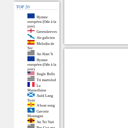
TOP 20
Hymne
européen (Ode à la
joie)
Greensleeves
Air galicien
Melodia de
Sor
An Alarc’h
Hymne
européen (Ode à la
joie)
Jingle Bells
Tri martolod
La
Marseillaise
Auld Lang
Syne
A boat song
Gavotte
Montagne
An Ter Vari
Bro Goz ma