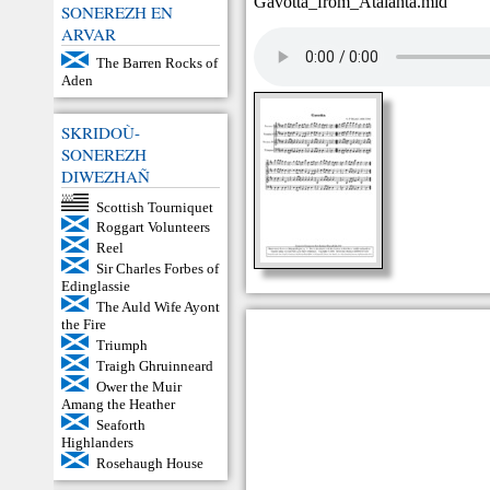
Gavotta_from_Atalanta.mid
SONEREZH EN
ARVAR
The Barren Rocks of
Aden
SKRIDOÙ-
SONEREZH
DIWEZHAÑ
Scottish Tourniquet
Roggart Volunteers
Reel
Sir Charles Forbes of
Edinglassie
The Auld Wife Ayont
the Fire
Triumph
Traigh Ghruinneard
Ower the Muir
Amang the Heather
Seaforth
Highlanders
Rosehaugh House