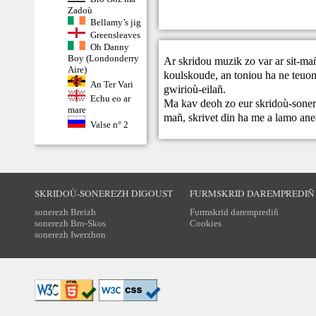
Zadoù
Bellamy’s jig
Greensleaves
Oh Danny
Boy (Londonderry
Ar skridou muzik zo var ar sit-ma
Aire)
koulskoude, an toniou ha ne teuont
An Ter Vari
gwirioù-eilañ.
Echu eo ar
Ma kav deoh zo eur skridoù-sonere
mare
mañ,
skrivet din
ha me a lamo ane
Valse n° 2
SKRIDOÙ-SONEREZH DIGOUST
FURMSKRID DAREMPREDIÑ
sonerezh Breizh
Furmskrid daremprediñ
sonerezh Bro-Skos
Cookies
sonerezh Iwerzhon