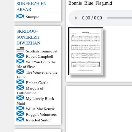
SONEREZH EN
Bonnie_Blue_Flag.mid
ARVAR
Stumpie
SKRIDOÙ-
SONEREZH
DIWEZHAÑ
Scottish Tourniquet
Robert Campbell
Will You Go to the
Isle of Skye
The Weaver and the
Tailor
Brahan Castle
Marquis of
Tullibardine
My Lovely Black
Maid
Willie MacKenzie
Roggart Volunteers
Rejected Suitor