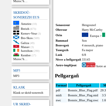
Muioc’h…
SKRIDOÙ-
SONEREZH EUS
Asturiez
(10)
Sonaozour
Hengounel
Breizh
(673)
Oberour
Harry McCarthy
Kernev-Veur
(3)
Orin
Europa
>
Bro-Skos
(569)
Rummad
Son
Galiza
(49)
Benvegoù
4 mouezh
,
piano
Manav
(3)
Tonegezh
Fa major
Iwerzhon
(290)
Lusk
6/8
Kembre
(17)
Muioc’h…
Niver a bellgargañ
33145
Aotre-implijout
Aotre ar
MP3
Pellgargañ
MP3
Furmad
Pellgargañ
M
KLASK
pdf
Bonnie_Blue_Flag.pdf
29.
Klask ur skrid-sonerezh
midi
Bonnie_Blue_Flag.mid
3.
nwc
Bonnie_Blue_Flag.nwc
1.
UR SKRID-