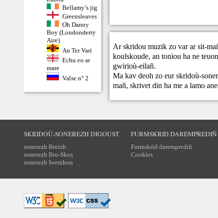
Bellamy’s jig
Greensleaves
Oh Danny
Boy (Londonderry
Aire)
Ar skridou muzik zo var ar sit-ma
An Ter Vari
koulskoude, an toniou ha ne teuont
Echu eo ar
gwirioù-eilañ.
mare
Ma kav deoh zo eur skridoù-sonere
Valse n° 2
mañ,
skrivet din
ha me a lamo ane
SKRIDOÙ-SONEREZH DIGOUST
FURMSKRID DAREMPREDIÑ
sonerezh Breizh
Furmskrid daremprediñ
sonerezh Bro-Skos
Cookies
sonerezh Iwerzhon