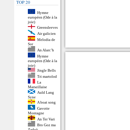
TOP 20
Hymne
européen (Ode à la
joie)
Greensleeves
Air galicien
Melodia de
Sor
An Alarc’h
Hymne
européen (Ode à la
joie)
Jingle Bells
Tri martolod
La
Marseillaise
Auld Lang
Syne
A boat song
Gavotte
Montagne
An Ter Vari
Bro Goz ma
Zadoù