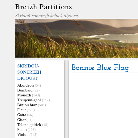
Breizh Partitions
Skridoù-sonerezh keltiek digoust
SKRIDOÙ-
Bonnie Blue Flag
SONEREZH
DIGOUST
Akordeon
(54)
Bombard
(227)
Mouezh
(143)
Treujenn-gaol
(117)
Biniou braz
(500)
Fleüt
(773)
Gaita
(56)
Gitar
(94)
Telenn geltiek
(15)
Piano
(103)
Violon
(943)