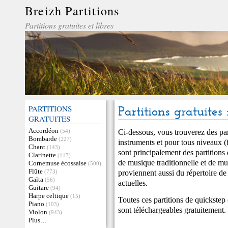
Breizh Partitions
Partitions gratuites et libres
PARTITIONS
Partitions gratuites 
GRATUITES
Accordéon
Ci-dessous, vous trouverez des par
(54)
Bombarde
(227)
instruments et pour tous niveaux (f
Chant
(143)
sont principalement des partitions
Clarinette
(117)
de musique traditionnelle et de mu
Cornemuse écossaise
(500)
Flûte
proviennent aussi du répertoire d
(773)
Gaïta
(56)
actuelles.
Guitare
(94)
Harpe celtique
(15)
Toutes ces partitions de quickstep 
Piano
(103)
sont téléchargeables gratuitement.
Violon
(943)
Plus…