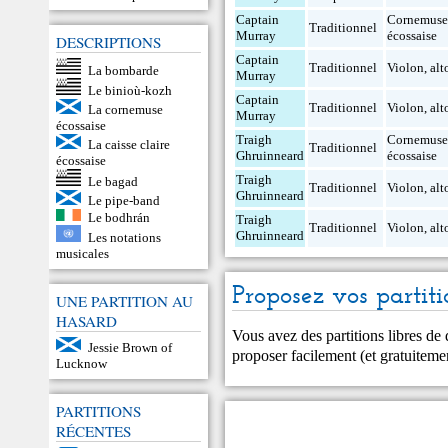
Captain
Cornemus
Traditionnel
Murray
écossaise
DESCRIPTIONS
Captain
Traditionnel
Violon
,
alt
La bombarde
Murray
Le binioù-kozh
Captain
Traditionnel
Violon
,
alt
La cornemuse
Murray
écossaise
Traigh
Cornemus
La caisse claire
Traditionnel
Ghruinneard
écossaise
écossaise
Traigh
Le bagad
Traditionnel
Violon
,
alt
Ghruinneard
Le pipe-band
Le bodhrán
Traigh
Traditionnel
Violon
,
alt
Ghruinneard
Les notations
musicales
Proposez vos partiti
UNE PARTITION AU
HASARD
Vous avez des partitions libres de
Jessie Brown of
proposer facilement (et gratuitem
Lucknow
PARTITIONS
RÉCENTES