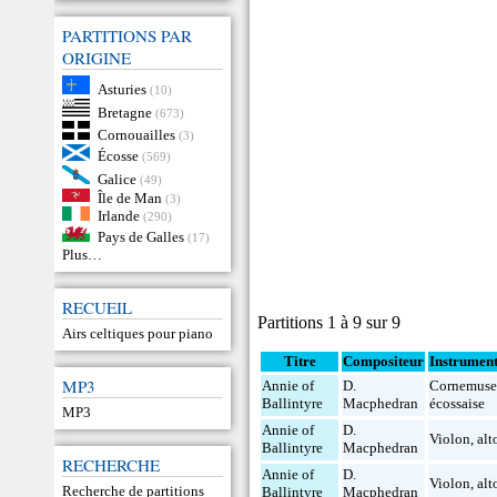
PARTITIONS PAR
ORIGINE
Asturies
(10)
Bretagne
(673)
Cornouailles
(3)
Écosse
(569)
Galice
(49)
Île de Man
(3)
Irlande
(290)
Pays de Galles
(17)
Plus…
RECUEIL
Partitions 1 à 9 sur 9
Airs celtiques pour piano
Titre
Compositeur
Instrumen
MP3
Annie of
D.
Cornemus
Ballintyre
Macphedran
écossaise
MP3
Annie of
D.
Violon
,
alt
Ballintyre
Macphedran
RECHERCHE
Annie of
D.
Violon
,
alt
Recherche de partitions
Ballintyre
Macphedran