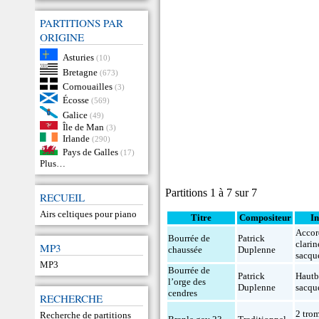
PARTITIONS PAR
ORIGINE
Asturies
(10)
Bretagne
(673)
Cornouailles
(3)
Écosse
(569)
Galice
(49)
Île de Man
(3)
Irlande
(290)
Pays de Galles
(17)
Plus…
Partitions 1 à 7 sur 7
RECUEIL
Airs celtiques pour piano
Titre
Compositeur
I
Acco
Bourrée de
Patrick
clarin
MP3
chaussée
Duplenne
sacqu
MP3
Bourrée de
Patrick
Hautb
l’orge des
Duplenne
sacqu
cendres
RECHERCHE
2 tro
Recherche de partitions