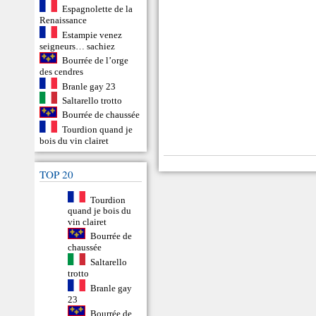
Espagnolette de la
Renaissance
Estampie venez
seigneurs… sachiez
Bourrée de l’orge
des cendres
Branle gay 23
Saltarello trotto
Bourrée de chaussée
Tourdion quand je
bois du vin clairet
TOP 20
Tourdion
quand je bois du
vin clairet
Bourrée de
chaussée
Saltarello
trotto
Branle gay
23
Bourrée de