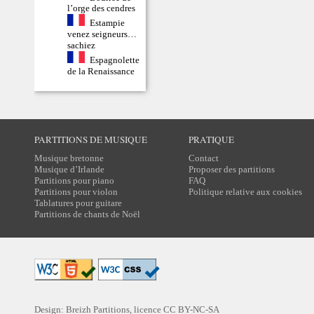
l’orge des cendres
Estampie
venez seigneurs…
sachiez
Espagnolette
de la Renaissance
PARTITIONS DE MUSIQUE
PRATIQUE
Musique bretonne
Contact
Musique d’Irlande
Proposer des partitions
Partitions pour piano
FAQ
Partitions pour violon
Politique relative aux cookies
Tablatures pour guitare
Partitions de chants de Noël
Design: Breizh Partitions, licence
CC BY-NC-SA