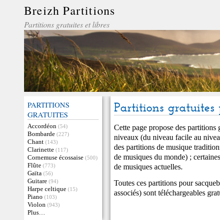
Breizh Partitions
Partitions gratuites et libres
PARTITIONS
Partitions gratuite
GRATUITES
Accordéon
Cette page propose des partitions 
(54)
Bombarde
(227)
niveaux (du niveau facile au niveau
Chant
(143)
des partitions de musique tradition
Clarinette
(117)
de musiques du monde) ; certaines
Cornemuse écossaise
(500)
Flûte
de musiques actuelles.
(773)
Gaïta
(56)
Guitare
(94)
Toutes ces partitions pour sacqueb
Harpe celtique
(15)
associés) sont téléchargeables gra
Piano
(103)
Violon
(943)
Plus…