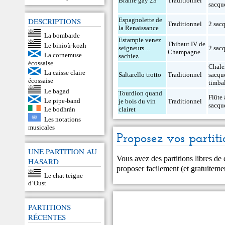
Branle gay 23
Traditionnel
sacqu
DESCRIPTIONS
Espagnolette de
Traditionnel
2 sac
la Renaissance
La bombarde
Estampie venez
Thibaut IV de
Le binioù-kozh
seigneurs…
2 sac
Champagne
La cornemuse
sachiez
écossaise
Chale
La caisse claire
Saltarello trotto
Traditionnel
sacqu
écossaise
timba
Le bagad
Tourdion quand
Flûte 
Le pipe-band
je bois du vin
Traditionnel
sacqu
Le bodhrán
clairet
Les notations
musicales
Proposez vos partiti
UNE PARTITION AU
Vous avez des partitions libres de
HASARD
proposer facilement (et gratuitem
Le chat teigne
d’Oust
PARTITIONS
RÉCENTES