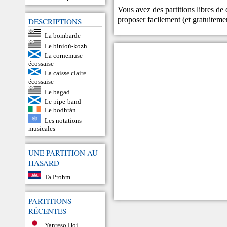
Vous avez des partitions libres de
proposer facilement (et gratuitem
DESCRIPTIONS
La bombarde
Le binioù-kozh
La cornemuse
écossaise
La caisse claire
écossaise
Le bagad
Le pipe-band
Le bodhrán
Les notations
musicales
UNE PARTITION AU
HASARD
Ta Prohm
PARTITIONS
RÉCENTES
Yanreso Hoi