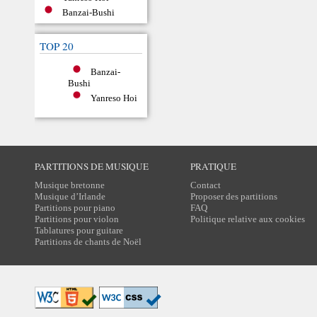
Banzai-Bushi
TOP 20
Banzai-
Bushi
Yanreso Hoi
PARTITIONS DE MUSIQUE
PRATIQUE
Musique bretonne
Contact
Musique d’Irlande
Proposer des partitions
Partitions pour piano
FAQ
Partitions pour violon
Politique relative aux cookies
Tablatures pour guitare
Partitions de chants de Noël