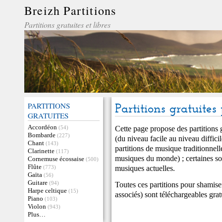
Breizh Partitions
Partitions gratuites et libres
PARTITIONS
Partitions gratuite
GRATUITES
Accordéon
Cette page propose des partitions
(54)
Bombarde
(227)
(du niveau facile au niveau diffici
Chant
(143)
partitions de musique traditionnell
Clarinette
(117)
musiques du monde) ; certaines so
Cornemuse écossaise
(500)
Flûte
musiques actuelles.
(773)
Gaïta
(56)
Guitare
(94)
Toutes ces partitions pour shamise
Harpe celtique
(15)
associés) sont téléchargeables gra
Piano
(103)
Violon
(943)
Plus…