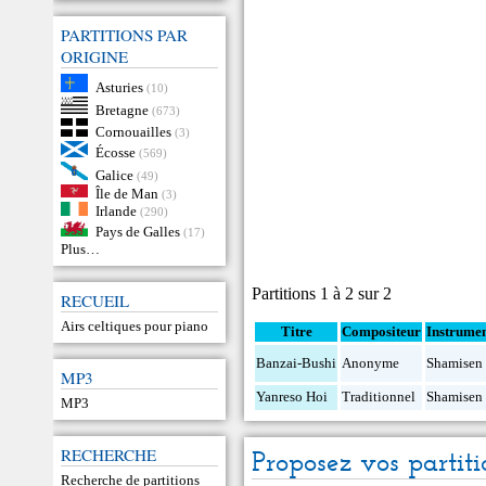
PARTITIONS PAR
ORIGINE
Asturies
(10)
Bretagne
(673)
Cornouailles
(3)
Écosse
(569)
Galice
(49)
Île de Man
(3)
Irlande
(290)
Pays de Galles
(17)
Plus…
Partitions 1 à 2 sur 2
RECUEIL
Airs celtiques pour piano
Titre
Compositeur
Instrume
Banzai-Bushi
Anonyme
Shamisen
MP3
Yanreso Hoi
Traditionnel
Shamisen
MP3
RECHERCHE
Proposez vos partiti
Recherche de partitions