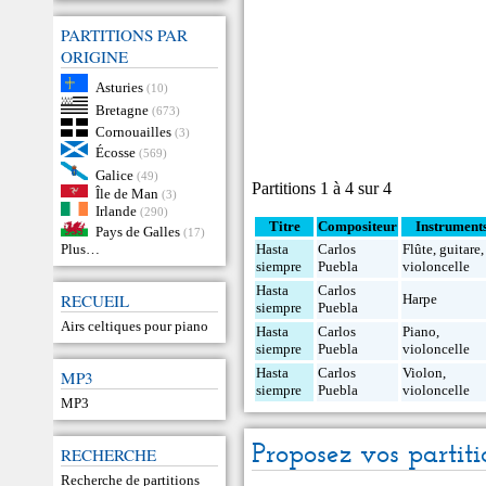
PARTITIONS PAR
ORIGINE
Asturies
(10)
Bretagne
(673)
Cornouailles
(3)
Écosse
(569)
Galice
(49)
Partitions 1 à 4 sur 4
Île de Man
(3)
Irlande
(290)
Titre
Compositeur
Instrument
Pays de Galles
(17)
Plus…
Hasta
Carlos
Flûte
,
guitare
,
siempre
Puebla
violoncelle
Hasta
Carlos
RECUEIL
Harpe
siempre
Puebla
Airs celtiques pour piano
Hasta
Carlos
Piano
,
siempre
Puebla
violoncelle
Hasta
Carlos
Violon
,
MP3
siempre
Puebla
violoncelle
MP3
Proposez vos partiti
RECHERCHE
Recherche de partitions