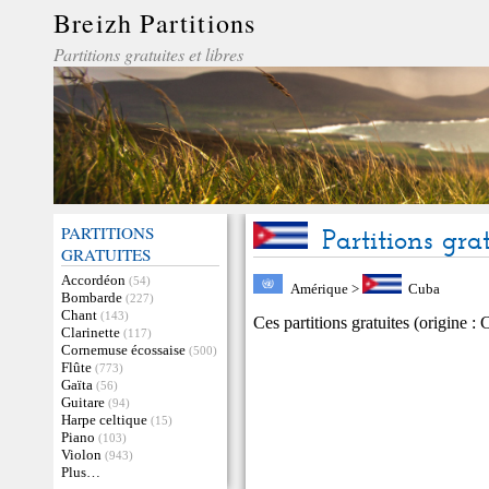
Breizh Partitions
Partitions gratuites et libres
PARTITIONS
Partitions gra
GRATUITES
Accordéon
(54)
Amérique
>
Cuba
Bombarde
(227)
Chant
(143)
Ces partitions gratuites (origine :
Clarinette
(117)
Cornemuse écossaise
(500)
Flûte
(773)
Gaïta
(56)
Guitare
(94)
Harpe celtique
(15)
Piano
(103)
Violon
(943)
Plus…