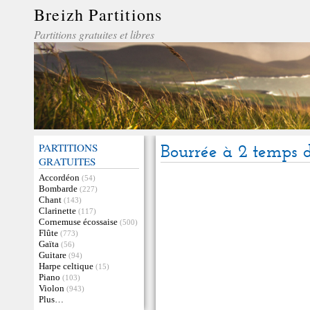
Breizh Partitions
Partitions gratuites et libres
PARTITIONS
Bourrée à 2 temps d
GRATUITES
Accordéon
(54)
Bombarde
(227)
Chant
(143)
Clarinette
(117)
Cornemuse écossaise
(500)
Flûte
(773)
Gaïta
(56)
Guitare
(94)
Harpe celtique
(15)
Piano
(103)
Violon
(943)
Plus…