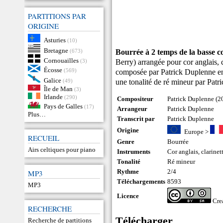
PARTITIONS PAR
ORIGINE
Asturies
(10)
Bretagne
Bourrée à 2 temps de la basse c
(673)
Cornouailles
Berry) arrangée pour cor anglais, 
(3)
Écosse
(569)
composée par Patrick Duplenne en 
Galice
une tonalité de ré mineur par Patr
(49)
Île de Man
(3)
Irlande
(290)
Compositeur
Patrick Duplenne (2
Pays de Galles
(17)
Arrangeur
Patrick Duplenne
Plus…
Transcrit par
Patrick Duplenne
Origine
Europe
>
RECUEIL
Genre
Bourrée
Airs celtiques pour piano
Instruments
Cor anglais
,
clarinet
Tonalité
Ré mineur
Rythme
2/4
MP3
Téléchargements
8593
MP3
Licence
Cre
RECHERCHE
Télécharger
Recherche de partitions