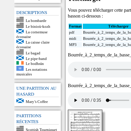
Vous pouvez télécharger cette parti
DESCRIPTIONS
basson ci-dessous :
La bombarde
Format
Télécharger
Le binioù-kozh
La cornemuse
pdf
Bourrée_à_2_temps_de_la_ba
écossaise
midi
Bourrée_à_2_temps_de_la_ba
La caisse claire
MP3
Bourrée_à_2_temps_de_la_ba
écossaise
Le bagad
Bourrée_à_2_temps_de_la_basse
Le pipe-band
Le bodhrán
Les notations
musicales
Bourrée_à_2_temps_de_la_basse
UNE PARTITION AU
HASARD
Mary’s Coffee
PARTITIONS
RÉCENTES
Scottish Tourniquet