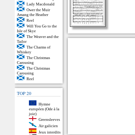
Lady Macdonald
Ower the Muir
Amang the Heather
Reel
Will You Go to the
Isle of Skye
The Weaver and the
Tailor
The Charms of
Whiskey
The Christmas
Carousing
The Christmas
Carousing
Reel
TOP 20
Hymne
européen (Ode à la
joie)
Greensleeves
Air galicien
Jeux interdits