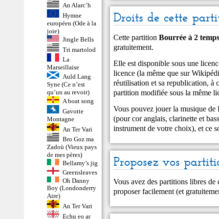
An Alarc’h
Droits de cette parti
Hymne
européen (Ode à la
joie)
Cette partition
Bourrée à 2 temps
Jingle Bells
gratuitement.
Tri martolod
La
Elle est disponible sous une lic
Marseillaise
licence (la même que sur Wikipédia
Auld Lang
réutilisation et sa republication, à 
Syne (Ce n’est
partition modifiée sous la même li
qu’un au revoir)
A boat song
Vous pouvez jouer la musique de B
Gavotte
(pour cor anglais, clarinette et ba
Montagne
instrument de votre choix), et ce 
An Ter Vari
Bro Goz ma
Zadoù (Vieux pays
de mes pères)
Proposez vos partiti
Bellamy’s jig
Greensleaves
Oh Danny
Vous avez des partitions libres de
Boy (Londonderry
proposer facilement (et gratuitem
Aire)
An Ter Vari
Echu eo ar