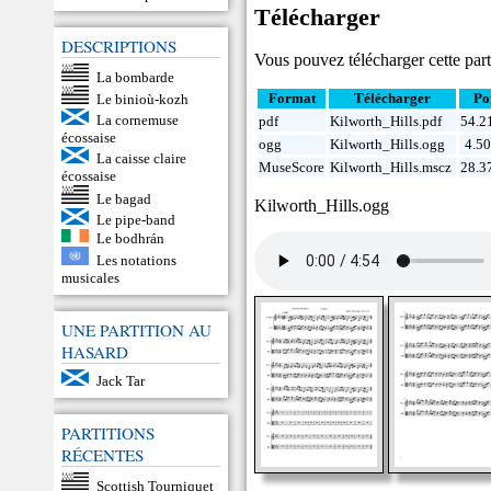
Télécharger
DESCRIPTIONS
Vous pouvez télécharger cette parti
La bombarde
Format
Télécharger
Po
Le binioù-kozh
La cornemuse
pdf
Kilworth_Hills.pdf
54.2
écossaise
ogg
Kilworth_Hills.ogg
4.5
La caisse claire
MuseScore
Kilworth_Hills.mscz
28.3
écossaise
Le bagad
Kilworth_Hills.ogg
Le pipe-band
Le bodhrán
Les notations
musicales
UNE PARTITION AU
HASARD
Jack Tar
PARTITIONS
RÉCENTES
Scottish Tourniquet