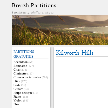
Breizh Partitions
Partitions gratuites et libres
PARTITIONS
Kilworth Hills
GRATUITES
Accordéon
(54)
Bombarde
(227)
Chant
(143)
Clarinette
(117)
Cornemuse écossaise
(500)
Flûte
(773)
Gaïta
(56)
Guitare
(94)
Harpe celtique
(15)
Piano
(103)
Violon
(943)
Plus…