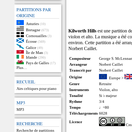
PARTITIONS PAR
ORIGINE
Asturies
(10)
Bretagne
Kilworth Hills
est une partition d
(673)
Cornouailles
violon et alto. La musique a été
(3)
Écosse
(569)
environ. Cette partition a été arra
Galice
Norbert Caillet.
(49)
Île de Man
(3)
Irlande
(290)
Compositeur
George S. McLennan
Pays de Galles
(17)
Arrangeur
Norbert Caillet
Plus…
Transcrit par
Norbert Caillet
Origine
Europe
>
RECUEIL
Genre
Retraite
Airs celtiques pour piano
Instruments
Violon
,
alto
Tonalité
Si ♭ majeur
Rythme
3/4
MP3
Tempo
♩=80
MP3
Téléchargements
6028
Licence
RECHERCHE
Cre
Recherche de partitions