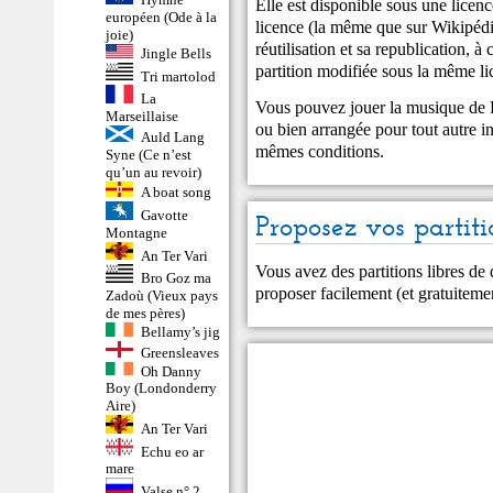
Elle est disponible sous une lic
européen (Ode à la
licence (la même que sur Wikipédia
joie)
réutilisation et sa republication, à 
Jingle Bells
partition modifiée sous la même li
Tri martolod
La
Vous pouvez jouer la musique de Ki
Marseillaise
ou bien arrangée pour tout autre in
Auld Lang
mêmes conditions.
Syne (Ce n’est
qu’un au revoir)
A boat song
Gavotte
Proposez vos partiti
Montagne
An Ter Vari
Vous avez des partitions libres de
Bro Goz ma
proposer facilement (et gratuitem
Zadoù (Vieux pays
de mes pères)
Bellamy’s jig
Greensleaves
Oh Danny
Boy (Londonderry
Aire)
An Ter Vari
Echu eo ar
mare
Valse n° 2