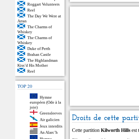
Roggart Volunteers
Reel
The Day We Were at
Arran
The Charms of
Whiskey
The Charms of
Whiskey
Duke of Perth
Brahan Castle
The Highlandman
Kiss’d His Mother
Reel
TOP 20
Hymne
européen (Ode à la
joie)
Greensleeves
Droits de cette parti
Air galicien
Jeux interdits
Cette partition
Kilworth Hills
est 
An Alarc’h
Hymne