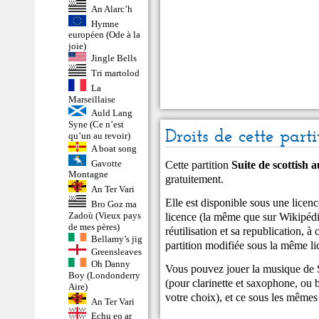
An Alarc’h
Hymne
européen (Ode à la
joie)
Jingle Bells
Tri martolod
La
Marseillaise
Auld Lang
Syne (Ce n’est
Droits de cette parti
qu’un au revoir)
A boat song
Gavotte
Cette partition
Suite de scottish
Montagne
gratuitement.
An Ter Vari
Elle est disponible sous une lic
Bro Goz ma
Zadoù (Vieux pays
licence (la même que sur Wikipédia
de mes pères)
réutilisation et sa republication, à 
Bellamy’s jig
partition modifiée sous la même li
Greensleaves
Oh Danny
Vous pouvez jouer la musique de S
Boy (Londonderry
(pour clarinette et saxophone, ou 
Aire)
votre choix), et ce sous les mêmes
An Ter Vari
Echu eo ar