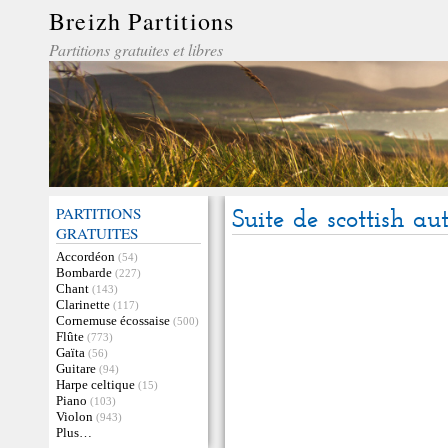
Breizh Partitions
Partitions gratuites et libres
PARTITIONS
Suite de scottish a
GRATUITES
Accordéon
(54)
Bombarde
(227)
Chant
(143)
Clarinette
(117)
Cornemuse écossaise
(500)
Flûte
(773)
Gaïta
(56)
Guitare
(94)
Harpe celtique
(15)
Piano
(103)
Violon
(943)
Plus…