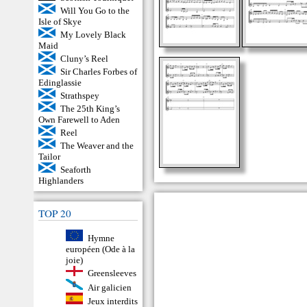
Will You Go to the
Isle of Skye
My Lovely Black
Maid
Cluny’s Reel
Sir Charles Forbes of
Edinglassie
Strathspey
The 25th King’s
Own Farewell to Aden
Reel
The Weaver and the
Tailor
Seaforth
Highlanders
TOP 20
Hymne
européen (Ode à la
joie)
Greensleeves
Air galicien
Jeux interdits