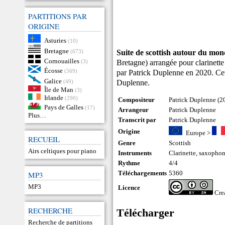
PARTITIONS PAR
ORIGINE
Asturies
(10)
Bretagne
Suite de scottish autour du mo
(673)
Cornouailles
Bretagne) arrangée pour clarinett
(3)
Écosse
(569)
par Patrick Duplenne en 2020. Cett
Galice
Duplenne.
(49)
Île de Man
(3)
Irlande
(290)
Compositeur
Patrick Duplenne (2
Pays de Galles
(17)
Arrangeur
Patrick Duplenne
Plus…
Transcrit par
Patrick Duplenne
Origine
Europe
>
RECUEIL
Genre
Scottish
Airs celtiques pour piano
Instruments
Clarinette
,
saxopho
Rythme
4/4
Téléchargements
5360
MP3
MP3
Licence
Cre
RECHERCHE
Télécharger
Recherche de partitions