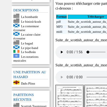
Vous pouvez télécharger cette part
ci-dessous :
DESCRIPTIONS
La bombarde
Format
Télécharger
Le binioù-kozh
pdf
Suite_de_scottish_autour_d
La cornemuse
MP3
Suite_de_scottish_autour_d
écossaise
midi
Suite_de_scottish_autour_d
La caisse claire
écossaise
Suite_de_scottish_autour_du_mo
Le bagad
Le pipe-band
Le bodhrán
Les notations
musicales
Suite_de_scottish_autour_du_mo
UNE PARTITION AU
HASARD
Dañs Plinn
PARTITIONS
RÉCENTES
Scottish Tourniquet