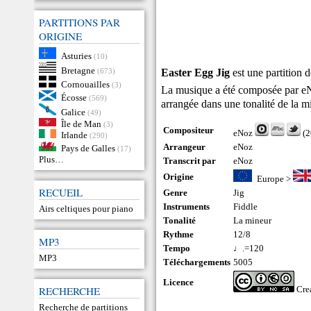
PARTITIONS PAR
ORIGINE
Asturies
(10)
Bretagne
Easter Egg Jig
est une partition d
(673)
Cornouailles
(3)
La musique a été composée par
e
Écosse
(569)
arrangée dans une tonalité de la 
Galice
(49)
Île de Man
(3)
Compositeur
eNoz
(2
Irlande
(290)
Arrangeur
eNoz
Pays de Galles
(17)
Plus…
Transcrit par
eNoz
Origine
Europe
>
RECUEIL
Genre
Jig
Instruments
Fiddle
Airs celtiques pour piano
Tonalité
La mineur
Rythme
12/8
MP3
Tempo
♩.=120
MP3
Téléchargements
5005
Licence
RECHERCHE
Cre
Recherche de partitions