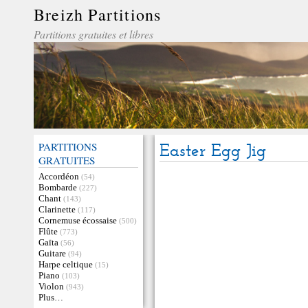
Breizh Partitions
Partitions gratuites et libres
PARTITIONS
Easter Egg Jig
GRATUITES
Accordéon
(54)
Bombarde
(227)
Chant
(143)
Clarinette
(117)
Cornemuse écossaise
(500)
Flûte
(773)
Gaïta
(56)
Guitare
(94)
Harpe celtique
(15)
Piano
(103)
Violon
(943)
Plus…