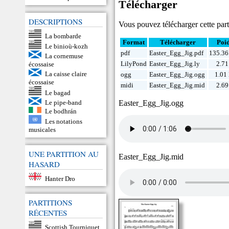
Télécharger
DESCRIPTIONS
Vous pouvez télécharger cette parti
La bombarde
Format
Télécharger
Poi
Le binioù-kozh
pdf
Easter_Egg_Jig.pdf
135.36
La cornemuse
LilyPond
Easter_Egg_Jig.ly
2.71
écossaise
La caisse claire
ogg
Easter_Egg_Jig.ogg
1.01
écossaise
midi
Easter_Egg_Jig.mid
2.69
Le bagad
Easter_Egg_Jig.ogg
Le pipe-band
Le bodhrán
Les notations
musicales
UNE PARTITION AU
Easter_Egg_Jig.mid
HASARD
Hanter Dro
PARTITIONS
RÉCENTES
Scottish Tourniquet