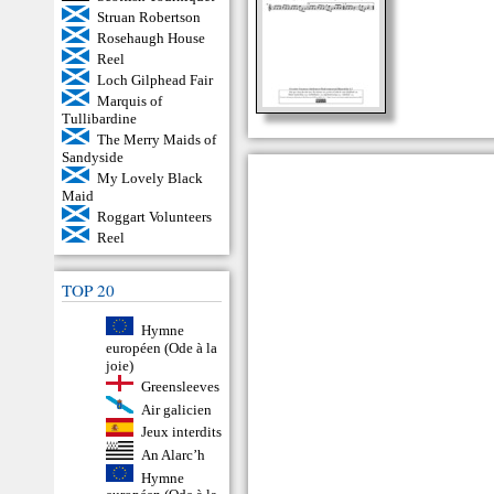
Struan Robertson
Rosehaugh House
Reel
Loch Gilphead Fair
Marquis of
Tullibardine
The Merry Maids of
Sandyside
My Lovely Black
Maid
Roggart Volunteers
Reel
TOP 20
Hymne
européen (Ode à la
joie)
Greensleeves
Air galicien
Jeux interdits
An Alarc’h
Hymne