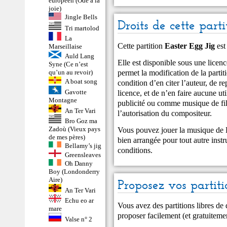
européen (Ode à la
joie)
Jingle Bells
Droits de cette parti
Tri martolod
La
Cette partition
Easter Egg Jig
est
Marseillaise
Auld Lang
Elle est disponible sous une li
Syne (Ce n’est
permet la modification de la partiti
qu’un au revoir)
A boat song
condition d’en citer l’auteur, de r
Gavotte
licence, et de n’en faire aucune u
Montagne
publicité ou comme musique de fil
An Ter Vari
l’autorisation du compositeur.
Bro Goz ma
Zadoù (Vieux pays
Vous pouvez jouer la musique de E
de mes pères)
bien arrangée pour tout autre inst
Bellamy’s jig
conditions.
Greensleaves
Oh Danny
Boy (Londonderry
Aire)
Proposez vos partiti
An Ter Vari
Echu eo ar
Vous avez des partitions libres de
mare
proposer facilement (et gratuitem
Valse n° 2