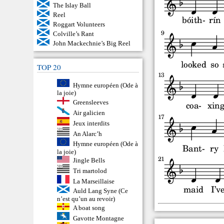
The Islay Ball
Reel
Roggart Volunteers
Colville’s Rant
John Mackechnie’s Big Reel
TOP 20
Hymne européen (Ode à
la joie)
Greensleeves
Air galicien
Jeux interdits
An Alarc’h
Hymne européen (Ode à
la joie)
Jingle Bells
Tri martolod
La Marseillaise
Auld Lang Syne (Ce
n’est qu’un au revoir)
A boat song
Gavotte Montagne