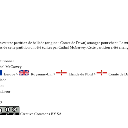
n
est une partition de ballade (origine : Comté de Down) arrangée pour chant. La m
es de cette partition ont été écrites par Cathal McGarvey. Cette partition a été arra
ditionnel
hal McGarvey
Europe
>
Royaume-Uni
>
Irlande du Nord
>
Comté de D
lade
nt
mineur
02
Creative Commons BY-SA