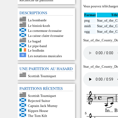
Recherche de partitions
Vous pouvez télécharger 
DESCRIPTIONS
Format
Télé
La bombarde
png
Star_of_the_
Le binioù-kozh
midi
Star_of_the_
La cornemuse écossaise
ogg
Star_of_the_
La caisse claire écossaise
Star_of_the_County_D
Le bagad
Le pipe-band
Le bodhrán
Les notations musicales
Star_of_the_County_D
UNE PARTITION AU HASARD
Scottish Tourniquet
PARTITIONS RÉCENTES
Scottish Tourniquet
Rejected Suitor
Captain Jack Murray
Kippen House
The Torn Kilt