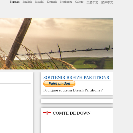
Français
English
Español
Deutsch
Brezhoneg
Galego
正體中文
简体中文
SOUTENIR BREIZH PARTITIONS
Pourquoi soutenir Breizh Partitions
?
COMTÉ DE DOWN