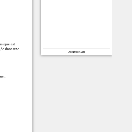
usique est
ngée dans une
OpenStreetMap
own