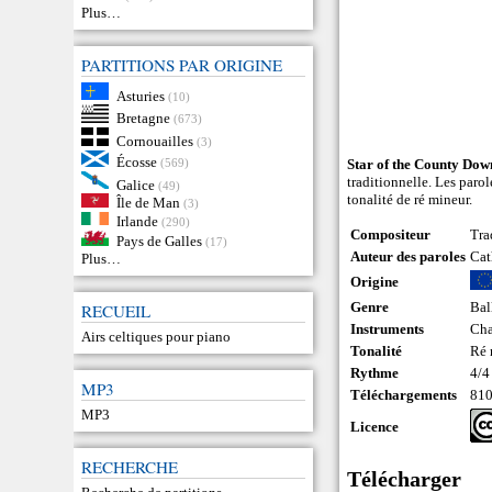
Plus…
PARTITIONS PAR ORIGINE
Asturies
(10)
Bretagne
(673)
Cornouailles
(3)
Écosse
(569)
Star of the County Dow
traditionnelle. Les parol
Galice
(49)
tonalité de ré mineur.
Île de Man
(3)
Irlande
(290)
Compositeur
Tra
Pays de Galles
(17)
Auteur des paroles
Cat
Plus…
Origine
Genre
Bal
RECUEIL
Instruments
Cha
Airs celtiques pour piano
Tonalité
Ré 
Rythme
4/4
MP3
Téléchargements
81
MP3
Licence
RECHERCHE
Télécharger