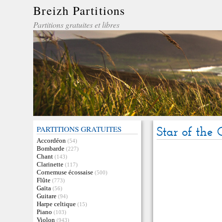
Breizh Partitions
Partitions gratuites et libres
PARTITIONS GRATUITES
Star of th
Accordéon
(54)
Bombarde
(227)
Chant
(143)
Clarinette
(117)
Cornemuse écossaise
(500)
Flûte
(773)
Gaïta
(56)
Guitare
(94)
Harpe celtique
(15)
Piano
(103)
Violon
(943)