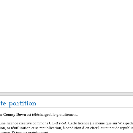
tte partition
the County Down
est téléchargeable gratuitement.
s une licence creative commons CC-BY-SA. Cette licence (la même que sur Wikipédi
on, sa réutilisation et sa republication, à condition d’en citer l’auteur et de republie
cence. Et tout ça gratuitement.