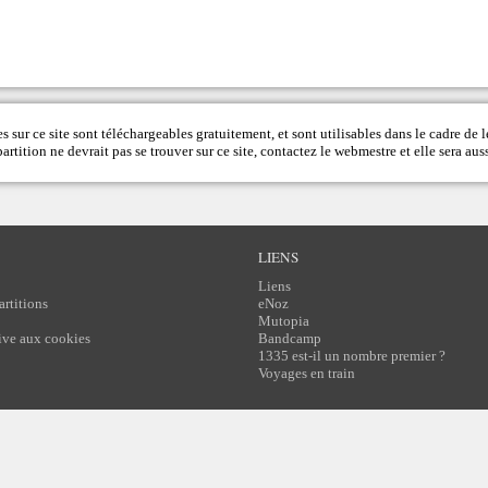
s sur ce site sont téléchargeables gratuitement, et sont utilisables dans le cadre de l
rtition ne devrait pas se trouver sur ce site, contactez le
webmestre
et elle sera auss
LIENS
Liens
artitions
eNoz
Mutopia
tive aux cookies
Bandcamp
1335 est-il un nombre premier ?
Voyages en train