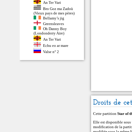
An Ter Vari
Bro Goz ma Zadoù
(Vieux pays de mes pères)
Bellamy’s jig
Greensleaves
Oh Danny Boy
(Londonderry Aire)
An Ter Vari
Echu eo ar mare
Valse n° 2
Droits de ce
Cette partition
Star of 
Elle est disponible sou
modification de la partiti
modifiée sous la même li