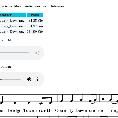
cette partition gratuite pour chant ci-dessous :
charger
Poids
County_Down.png
31.38 Kio
County_Down.mid
1.97 Kio
County_Down.ogg
934.90 Kio
own.mid
own.ogg