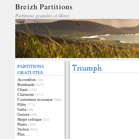
Breizh Partitions
Partitions gratuites et libres
PARTITIONS
Triumph
GRATUITES
Accordéon
(54)
Bombarde
(227)
Chant
(143)
Clarinette
(117)
Cornemuse écossaise
(500)
Flûte
(773)
Gaïta
(56)
Guitare
(94)
Harpe celtique
(15)
Piano
(103)
Violon
(943)
Plus…