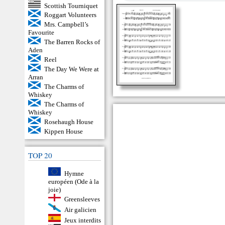
Scottish Tourniquet
Roggart Volunteers
Mrs. Campbell’s
Favourite
The Barren Rocks of
Aden
Reel
The Day We Were at
Arran
The Charms of
Whiskey
The Charms of
Whiskey
Rosehaugh House
Kippen House
TOP 20
Hymne
européen (Ode à la
joie)
Greensleeves
Air galicien
Jeux interdits