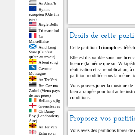
An Alarc’h
Hymne
européen (Ode à la
joie)
Jingle Bells
Tri martolod
Droits de cette parti
La
Marseillaise
Cette partition
Triumph
est téléc
Auld Lang
Syne (Ce n’est
qu’un au revoir)
Elle est disponible sous une lic
A boat song
licence (la même que sur Wikipédia
Gavotte
réutilisation et sa republication, à 
Montagne
partition modifiée sous la même li
An Ter Vari
Vous pouvez jouer la musique de T
Bro Goz ma
Zadoù (Vieux pays
bien arrangée pour tout autre inst
de mes pères)
conditions.
Bellamy’s jig
Greensleaves
Oh Danny
Proposez vos partiti
Boy (Londonderry
Aire)
An Ter Vari
Vous avez des partitions libres de
Echu eo ar