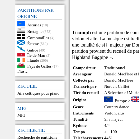
PARTITIONS PAR
ORIGINE
Asturies
(10)
Bretagne
Triumph
est une partition de cou
(673)
Cornouailles
violon et alto. La musique est trad
(3)
Écosse
(569)
une tonalité de si ♭ majeur par D
Galice
partition provient du recueil de pa
(49)
Île de Man
(3)
Highland Bagpipe ».
Irlande
(290)
Pays de Galles
(17)
Compositeur
Traditionnel
Plus…
Arrangeur
Donald MacPhee et N
Collecté par
Donald MacPhee
RECUEIL
Transcrit par
Norbert Caillet
Tiré du recueil
A Selection of Musi
Airs celtiques pour piano
Origine
Europe
>
Genre
Country dance
MP3
Instruments
Violon
,
alto
MP3
Tonalité
Si ♭ majeur
Rythme
4/4
RECHERCHE
Tempo
♩=100
Recherche de partitions
Téléchargements
4461