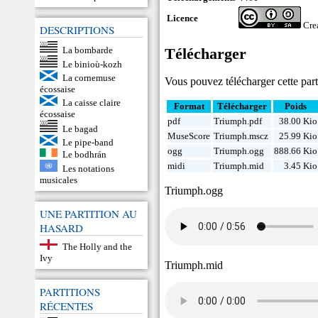
Licence
Cre
DESCRIPTIONS
La bombarde
Télécharger
Le binioù-kozh
La cornemuse
Vous pouvez télécharger cette parti
écossaise
La caisse claire
Format
Télécharger
Poids
écossaise
pdf
Triumph.pdf
38.00 Kio
Le bagad
MuseScore
Triumph.mscz
25.99 Kio
Le pipe-band
ogg
Triumph.ogg
888.66 Kio
Le bodhrán
midi
Triumph.mid
3.45 Kio
Les notations
musicales
Triumph.ogg
UNE PARTITION AU
HASARD
The Holly and the
Ivy
Triumph.mid
PARTITIONS
RÉCENTES