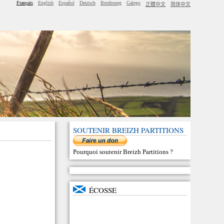
Français
English
Español
Deutsch
Brezhoneg
Galego
正體中文
简体中文
SOUTENIR BREIZH PARTITIONS
Pourquoi soutenir Breizh Partitions
?
ÉCOSSE