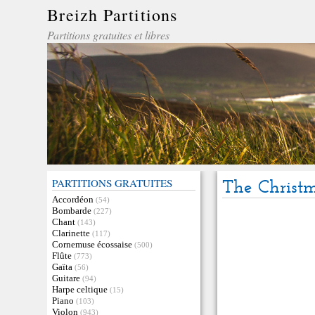
Breizh Partitions
Partitions gratuites et libres
PARTITIONS GRATUITES
The Christ
Accordéon
(54)
Bombarde
(227)
Chant
(143)
Clarinette
(117)
Cornemuse écossaise
(500)
Flûte
(773)
Gaïta
(56)
Guitare
(94)
Harpe celtique
(15)
Piano
(103)
Violon
(943)