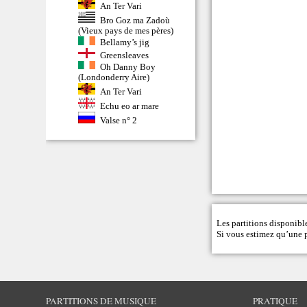
An Ter Vari
Bro Goz ma Zadoù
(Vieux pays de mes pères)
Bellamy’s jig
Greensleaves
Oh Danny Boy
(Londonderry Aire)
An Ter Vari
Echu eo ar mare
Valse n° 2
Les partitions disponible
Si vous estimez qu’une pa
PARTITIONS DE MUSIQUE
PRATIQUE