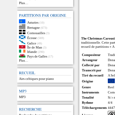
Plus…
PARTITIONS PAR ORIGINE
Asturies
(10)
Bretagne
(673)
Cornouailles
(3)
Écosse
(569)
The Christmas Carous
traditionnelle. Cette pa
Galice
(49)
recueil de partitions « 
Île de Man
(3)
Irlande
(290)
Compositeur
Trad
Pays de Galles
(17)
Arrangeur
Dona
Plus…
Collecté par
Dona
Transcrit par
Dona
RECUEIL
Tiré du recueil
A Se
Airs celtiques pour piano
Origine
Genre
Reel
MP3
Instruments
Corn
MP3
Tonalité
Si ♭ 
Rythme
4/4
Téléchargements
444
RECHERCHE