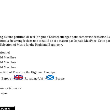
ing
est une partition de reel (origine : Écosse) arrangée pour cornemuse écossaise. 
rtition a été arrangée dans une tonalité de si ♭ majeur par Donald MacPhee. Cette pa
A Selection of Music for the Highland Bagpipe ».
itionnel
ld MacPhee
ld MacPhee
ld MacPhee
lection of Music for the Highland Bagpipe
Europe
>
Royaume-Uni
>
Écosse
emuse écossaise
majeur
7