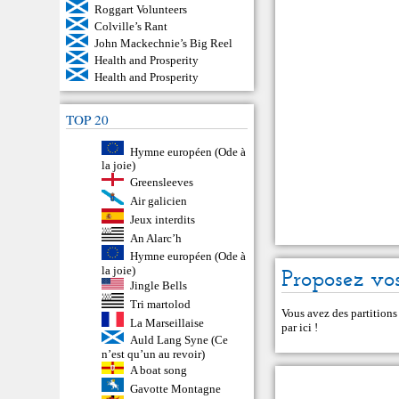
Roggart Volunteers
Colville’s Rant
John Mackechnie’s Big Reel
Health and Prosperity
Health and Prosperity
TOP 20
Hymne européen (Ode à
la joie)
Greensleeves
Air galicien
Jeux interdits
An Alarc’h
Hymne européen (Ode à
la joie)
Proposez vos
Jingle Bells
Tri martolod
Vous avez des partitions
La Marseillaise
par ici
!
Auld Lang Syne (Ce
n’est qu’un au revoir)
A boat song
Gavotte Montagne