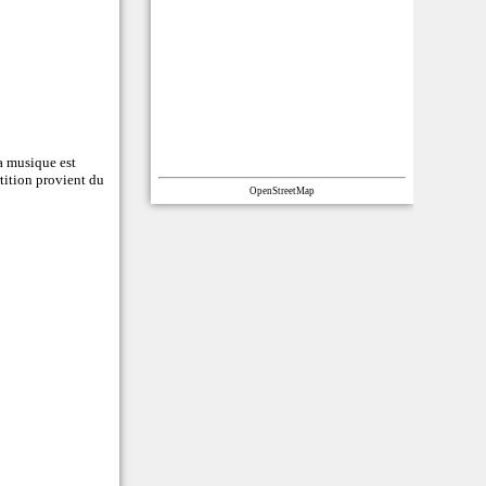
La musique est
rtition provient du
OpenStreetMap