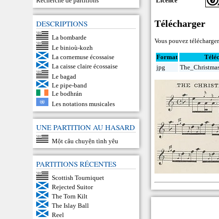
Licence
Recherche de partitions
Télécharger
DESCRIPTIONS
La bombarde
Vous pouvez télécharger 
Le binioù-kozh
La cornemuse écossaise
Format
Télé
La caisse claire écossaise
jpg
The_Christma
Le bagad
Le pipe-band
Le bodhrán
Les notations musicales
UNE PARTITION AU HASARD
Một câu chuyện tình yêu
PARTITIONS RÉCENTES
Scottish Tourniquet
Rejected Suitor
The Torn Kilt
The Islay Ball
Reel