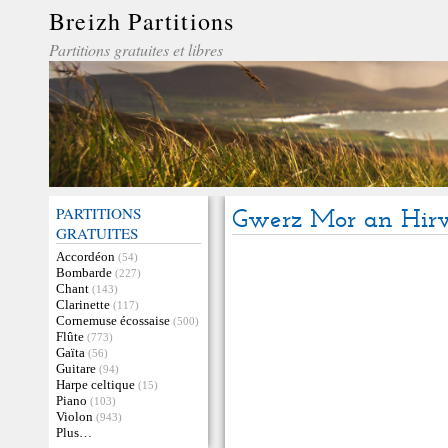
Breizh Partitions
Partitions gratuites et libres
PARTITIONS
Gwerz Mor an Hir
GRATUITES
Accordéon
(54)
Bombarde
(227)
Chant
(143)
Clarinette
(117)
Cornemuse écossaise
(500)
Flûte
(773)
Gaïta
(56)
Guitare
(94)
Harpe celtique
(15)
Piano
(103)
Violon
(943)
Plus…