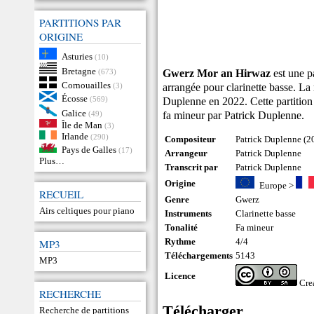
PARTITIONS PAR
ORIGINE
Asturies
(10)
Bretagne
Gwerz Mor an Hirwaz
est une p
(673)
Cornouailles
arrangée pour clarinette basse. L
(3)
Écosse
(569)
Duplenne en 2022. Cette partition 
Galice
fa mineur par Patrick Duplenne.
(49)
Île de Man
(3)
Irlande
(290)
Compositeur
Patrick Duplenne (2
Pays de Galles
(17)
Arrangeur
Patrick Duplenne
Plus…
Transcrit par
Patrick Duplenne
Origine
Europe
>
RECUEIL
Genre
Gwerz
Airs celtiques pour piano
Instruments
Clarinette basse
Tonalité
Fa mineur
Rythme
4/4
MP3
Téléchargements
5143
MP3
Licence
Cre
RECHERCHE
Télécharger
Recherche de partitions