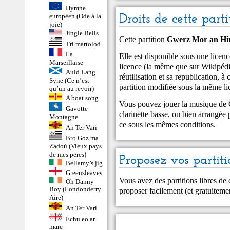
Hymne
Droits de cette parti
européen (Ode à la
joie)
Jingle Bells
Cette partition
Gwerz Mor an Hi
Tri martolod
La
Elle est disponible sous une lic
Marseillaise
licence (la même que sur Wikipédia
Auld Lang
réutilisation et sa republication, à 
Syne (Ce n’est
partition modifiée sous la même li
qu’un au revoir)
A boat song
Vous pouvez jouer la musique de
Gavotte
clarinette basse, ou bien arrangée 
Montagne
ce sous les mêmes conditions.
An Ter Vari
Bro Goz ma
Zadoù (Vieux pays
de mes pères)
Proposez vos partiti
Bellamy’s jig
Greensleaves
Vous avez des partitions libres de
Oh Danny
Boy (Londonderry
proposer facilement (et gratuitem
Aire)
An Ter Vari
Echu eo ar
mare