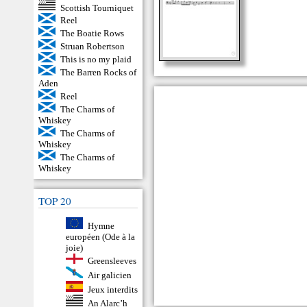
Scottish Tourniquet
Reel
The Boatie Rows
Struan Robertson
This is no my plaid
The Barren Rocks of
Aden
Reel
The Charms of
Whiskey
The Charms of
Whiskey
The Charms of
Whiskey
TOP 20
Hymne
européen (Ode à la
joie)
Greensleeves
Air galicien
Jeux interdits
An Alarc’h