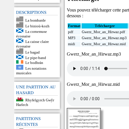
Vous pouvez télécharger cette parti
DESCRIPTIONS
dessous :
La bombarde
Format
Télécharger
Le binioù-kozh
La cornemuse
pdf
Gwerz_Mor_an_Hirwaz.pdf
écossaise
MP3
Gwerz_Mor_an_Hirwaz.mp3
La caisse claire
midi
Gwerz_Mor_an_Hirwaz.mid
écossaise
Le bagad
Gwerz_Mor_an_Hirwaz.mp3
Le pipe-band
Le bodhrán
Les notations
musicales
Gwerz_Mor_an_Hirwaz.mid
UNE PARTITION AU
HASARD
Rhyfelgyrch Gwŷr
Harlech
PARTITIONS
RÉCENTES