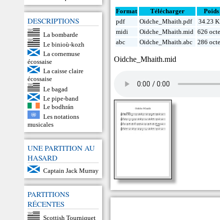
Format
Télécharger
Poids
DESCRIPTIONS
pdf
Oidche_Mhaith.pdf
34.23 K
midi
Oidche_Mhaith.mid
626 octe
La bombarde
abc
Oidche_Mhaith.abc
286 octe
Le binioù-kozh
La cornemuse
Oidche_Mhaith.mid
écossaise
La caisse claire
écossaise
Le bagad
Le pipe-band
Le bodhrán
Les notations
musicales
UNE PARTITION AU
HASARD
Captain Jack Murray
PARTITIONS
RÉCENTES
Scottish Tourniquet