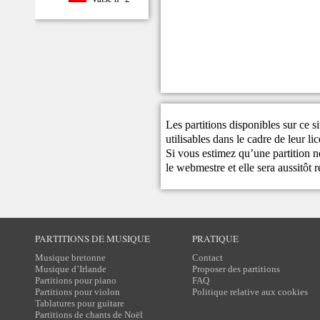
Les partitions disponibles sur ce s
utilisables dans le cadre de leur li
Si vous estimez qu’une partition ne
le
webmestre
et elle sera aussitôt r
PARTITIONS DE MUSIQUE
PRATIQUE
Musique bretonne
Contact
Musique d’Irlande
Proposer des partitions
Partitions pour piano
FAQ
Partitions pour violon
Politique relative aux cookies
Tablatures pour guitare
Partitions de chants de Noël