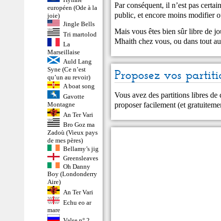
Par conséquent, il n’est pas certa
européen (Ode à la
public, et encore moins modifier ou
joie)
Jingle Bells
Mais vous êtes bien sûr libre de j
Tri martolod
Mhaith chez vous, ou dans tout aut
La
Marseillaise
Auld Lang
Syne (Ce n’est
Proposez vos partiti
qu’un au revoir)
A boat song
Vous avez des partitions libres de
Gavotte
proposer facilement (et gratuitem
Montagne
An Ter Vari
Bro Goz ma
Zadoù (Vieux pays
de mes pères)
Bellamy’s jig
Greensleaves
Oh Danny
Boy (Londonderry
Aire)
An Ter Vari
Echu eo ar
mare
Valse n° 2