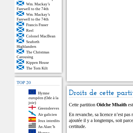
Wm. Mackay’s
Farewell to the 74th
Wm. Mackay’s
Farewell to the 74th
Francis Fraser
Reel
Colonel MacBean
Seaforth
Highlanders
The Christmas
Carousing
Kippen House
The Torn Kilt
TOP 20
Droits de cette parti
Hymne
européen (Ode à la
joie)
Cette partition
Oidche Mhaith
est
Greensleeves
En revanche, sa licence n’est pas ré
Air galicien
ajoutée il y a longtemps, soit par
Jeux interdits
certitude.
An Alarc’h
Hymne