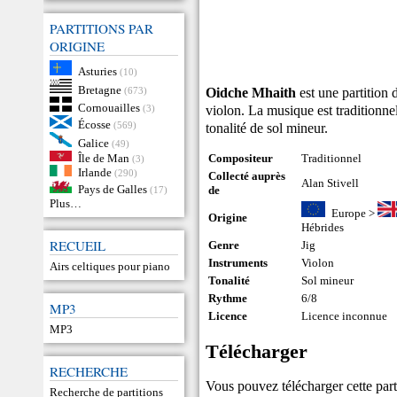
PARTITIONS PAR
ORIGINE
Asturies
(10)
Bretagne
Oidche Mhaith
est une partition 
(673)
Cornouailles
violon. La musique est traditionnel
(3)
Écosse
(569)
tonalité de sol mineur.
Galice
(49)
Île de Man
Compositeur
Traditionnel
(3)
Irlande
(290)
Collecté auprès
Alan Stivell
Pays de Galles
de
(17)
Plus…
Europe
>
Origine
Hébrides
RECUEIL
Genre
Jig
Instruments
Violon
Airs celtiques pour piano
Tonalité
Sol mineur
Rythme
6/8
MP3
Licence
Licence inconnue
MP3
Télécharger
RECHERCHE
Vous pouvez télécharger cette parti
Recherche de partitions