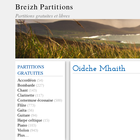
Breizh Partitions
Partitions gratuites et libres
PARTITIONS
Oidche Mhaith
GRATUITES
Accordéon
(54)
Bombarde
(227)
Chant
(143)
Clarinette
(117)
Cornemuse écossaise
(500)
Flûte
(773)
Gaïta
(56)
Guitare
(94)
Harpe celtique
(15)
Piano
(103)
Violon
(943)
Plus…