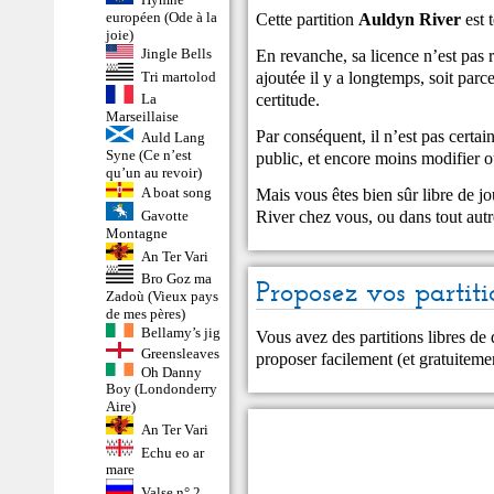
européen (Ode à la
Cette partition
Auldyn River
est 
joie)
Jingle Bells
En revanche, sa licence n’est pas ré
ajoutée il y a longtemps, soit par
Tri martolod
certitude.
La
Marseillaise
Par conséquent, il n’est pas certa
Auld Lang
Syne (Ce n’est
public, et encore moins modifier ou
qu’un au revoir)
A boat song
Mais vous êtes bien sûr libre de j
River chez vous, ou dans tout autr
Gavotte
Montagne
An Ter Vari
Bro Goz ma
Proposez vos partiti
Zadoù (Vieux pays
de mes pères)
Bellamy’s jig
Vous avez des partitions libres de
Greensleaves
proposer facilement (et gratuitem
Oh Danny
Boy (Londonderry
Aire)
An Ter Vari
Echu eo ar
mare
Valse n° 2