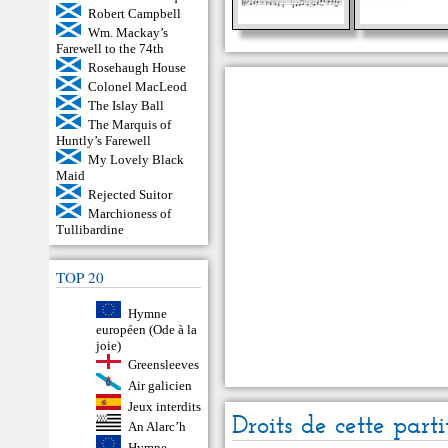
Robert Campbell
Wm. Mackay’s
Farewell to the 74th
Rosehaugh House
Colonel MacLeod
The Islay Ball
The Marquis of
Huntly’s Farewell
My Lovely Black
Maid
Rejected Suitor
Marchioness of
Tullibardine
TOP 20
Hymne
européen (Ode à la
joie)
Greensleeves
Air galicien
Jeux interdits
Droits de cette parti
An Alarc’h
Hymne