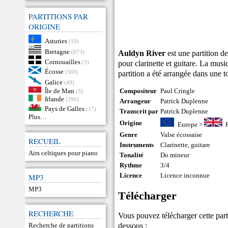
PARTITIONS PAR
ORIGINE
Asturies
(10)
Bretagne
Auldyn River
est une partition d
(673)
Cornouailles
pour clarinette et guitare. La mus
(3)
Écosse
(569)
partition a été arrangée dans une 
Galice
(49)
Île de Man
Compositeur
Paul Cringle
(3)
Irlande
(290)
Arrangeur
Patrick Duplenne
Pays de Galles
(17)
Transcrit par
Patrick Duplenne
Plus…
Origine
Europe
>
Genre
Valse écossaise
RECUEIL
Instruments
Clarinette
,
guitare
Airs celtiques pour piano
Tonalité
Do mineur
Rythme
3/4
Licence
Licence inconnue
MP3
MP3
Télécharger
RECHERCHE
Vous pouvez télécharger cette partit
dessous :
Recherche de partitions