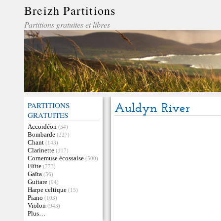
Breizh Partitions
Partitions gratuites et libres
PARTITIONS
Auldyn River
GRATUITES
Accordéon
(54)
Bombarde
(227)
Chant
(143)
Clarinette
(117)
Cornemuse écossaise
(500)
Flûte
(773)
Gaïta
(56)
Guitare
(94)
Harpe celtique
(15)
Piano
(103)
Violon
(943)
Plus…