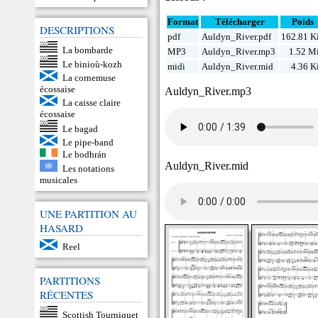
Format
Télécharger
Poids
DESCRIPTIONS
pdf
Auldyn_River.pdf
162.81 K
La bombarde
MP3
Auldyn_River.mp3
1.52 M
Le binioù-kozh
midi
Auldyn_River.mid
4.36 K
La cornemuse
écossaise
Auldyn_River.mp3
La caisse claire
écossaise
Le bagad
Le pipe-band
Le bodhrán
Auldyn_River.mid
Les notations
musicales
UNE PARTITION AU
HASARD
Reel
PARTITIONS
RÉCENTES
Scottish Tourniquet