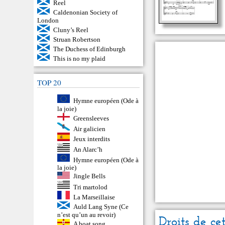
Reel
Caldenonian Society of
London
Cluny’s Reel
Struan Robertson
The Duchess of Edinburgh
This is no my plaid
TOP 20
Hymne européen (Ode à
la joie)
Greensleeves
Air galicien
Jeux interdits
An Alarc’h
Hymne européen (Ode à
la joie)
Jingle Bells
Tri martolod
La Marseillaise
Auld Lang Syne (Ce
n’est qu’un au revoir)
Droits de ce
A boat song