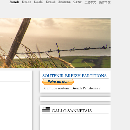
Français
English
Español
Deutsch
Brezhoneg
Galego
正體中文
简体中文
SOUTENIR BREIZH PARTITIONS
Pourquoi soutenir Breizh Partitions
?
GALLO-VANNETAIS