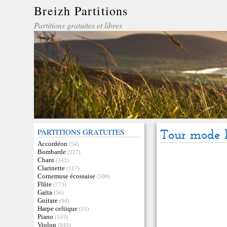
Breizh Partitions
Partitions gratuites et libres
PARTITIONS GRATUITES
Tour mode 
Accordéon
(54)
Bombarde
(227)
Chant
(143)
Clarinette
(117)
Cornemuse écossaise
(500)
Flûte
(773)
Gaïta
(56)
Guitare
(94)
Harpe celtique
(15)
Piano
(103)
Violon
(943)