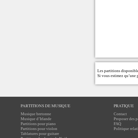
Les partitions disponible
Si vous estimez qu’une pa
PARTITIONS DE MUSIQUE
PRATIQUE
Musique bretonne
Contact
Musique d’Irlande
Proposer des p
Partitions pour piano
FAQ
Partitions pour violon
Politique rela
Tablatures pour guitare