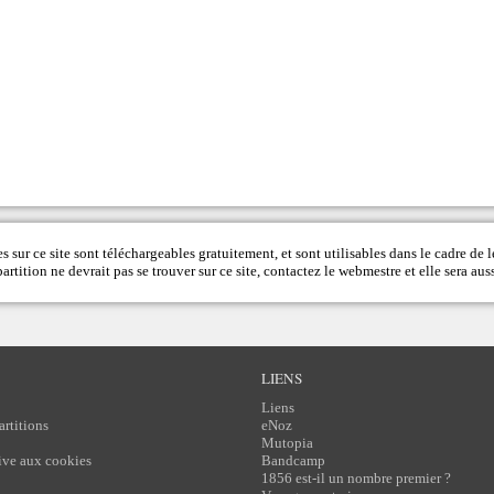
s sur ce site sont téléchargeables gratuitement, et sont utilisables dans le cadre de l
rtition ne devrait pas se trouver sur ce site, contactez le
webmestre
et elle sera auss
LIENS
Liens
artitions
eNoz
Mutopia
tive aux cookies
Bandcamp
1856 est-il un nombre premier ?