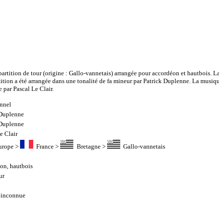
partition de tour (origine : Gallo-vannetais) arrangée pour accordéon et hautbois. L
rtition a été arrangée dans une tonalité de fa mineur par Patrick Duplenne. La musiqu
e par Pascal Le Clair.
onnel
 Duplenne
 Duplenne
e Clair
urope
>
France
>
Bretagne
>
Gallo-vannetais
éon
,
hautbois
ur
 inconnue