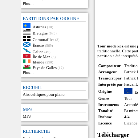
Plus…
PARTITIONS PAR ORIGINE
Asturies
(10)
Bretagne
(673)
Cornouailles
(3)
Écosse
(569)
Tour mode koz
est une 
traditionnelle. Cette pa
Galice
(49)
partition a été interprété
Île de Man
(3)
Irlande
(290)
Compositeur
Traditi
Pays de Galles
(17)
Arrangeur
Patrick
Plus…
Transcrit par
Patrick
Interprété par
Pascal L
RECUEIL
Origine
E
Airs celtiques pour piano
Genre
Tour
Instruments
Accord
MP3
Tonalité
Fa mine
MP3
Rythme
4/4
Licence
Licence
RECHERCHE
Télécharger