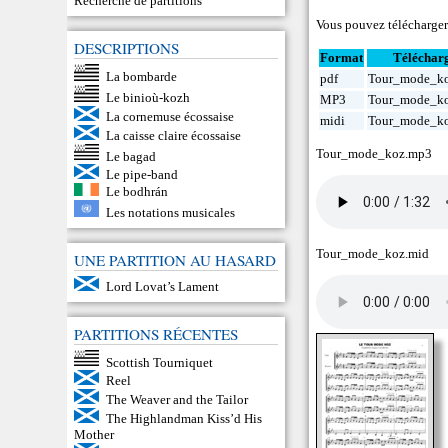
Recherche de partitions
Vous pouvez télécharger 
DESCRIPTIONS
Format
Téléchar
La bombarde
pdf
Tour_mode_ko
Le binioù-kozh
MP3
Tour_mode_k
La cornemuse écossaise
midi
Tour_mode_ko
La caisse claire écossaise
Tour_mode_koz.mp3
Le bagad
Le pipe-band
Le bodhrán
Les notations musicales
Tour_mode_koz.mid
UNE PARTITION AU HASARD
Lord Lovat’s Lament
PARTITIONS RÉCENTES
Scottish Tourniquet
Reel
The Weaver and the Tailor
The Highlandman Kiss’d His
Mother