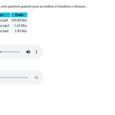
cette partition gratuite pour accordéon et hautbois ci-dessous :
ger
Poids
z.pdf
195.69 Kio
oz.mp3
1.42 Mio
z.mid
1.95 Kio