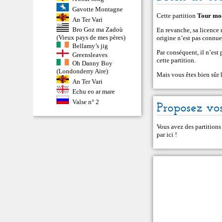
Gavotte Montagne
Cette partition
Tour mo
An Ter Vari
Bro Goz ma Zadoù
En revanche, sa licence n
(Vieux pays de mes pères)
origine n’est pas connue
Bellamy’s jig
Par conséquent, il n’est
Greensleaves
cette partition.
Oh Danny Boy
(Londonderry Aire)
Mais vous êtes bien sûr 
An Ter Vari
Echu eo ar mare
Valse n° 2
Proposez vos
Vous avez des partitions
par ici
!