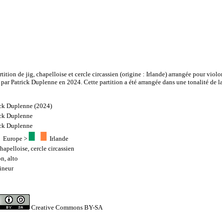
tition de jig, chapelloise et cercle circassien (origine : Irlande) arrangée pour violo
ar Patrick Duplenne en 2024. Cette partition a été arrangée dans une tonalité de l
ick Duplenne (2024)
ick Duplenne
ick Duplenne
Europe
>
Irlande
hapelloise
,
cercle circassien
on
,
alto
ineur
8
Creative Commons BY-SA