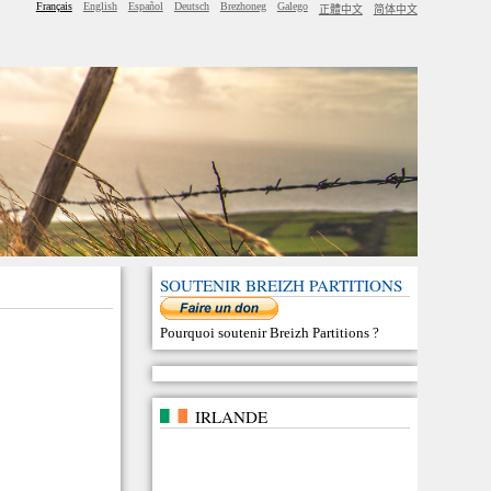
Français
English
Español
Deutsch
Brezhoneg
Galego
正體中文
简体中文
SOUTENIR BREIZH PARTITIONS
Pourquoi soutenir Breizh Partitions
?
IRLANDE