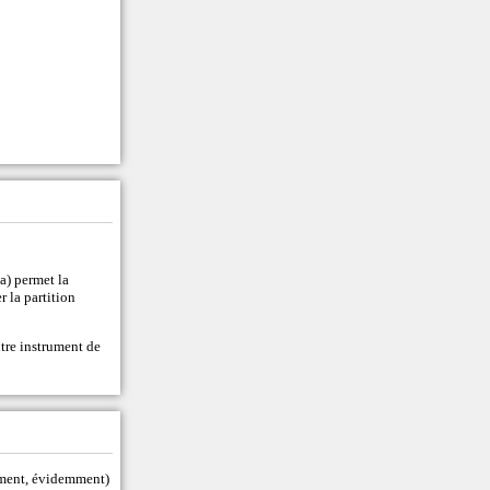
a) permet la
r la partition
tre instrument de
tement, évidemment)