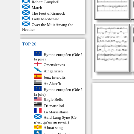
Robert Campbell
March
The Foot of Granock
Lady Macdonald
Ower the Muir Amang the
Heather
TOP 20
Hymne européen (Ode à
la joie)
Greensleeves
Air galicien
Jeux interdits
An Alarc’h
Hymne européen (Ode à
la joie)
Jingle Bells
Tri martolod
La Marseillaise
Auld Lang Syne (Ce
n’est qu’un au revoir)
A boat song
Gavotte Montagne