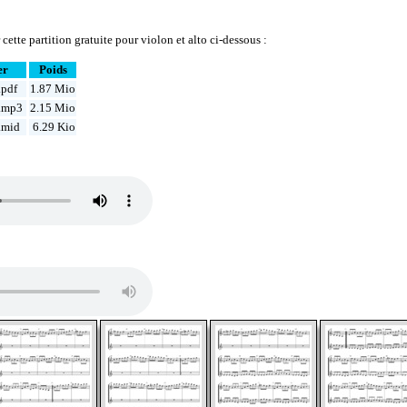
ette partition gratuite pour violon et alto ci-dessous :
er
Poids
.pdf
1.87 Mio
.mp3
2.15 Mio
.mid
6.29 Kio