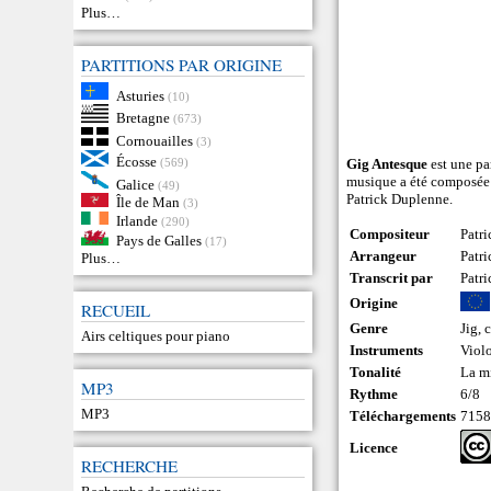
Plus…
PARTITIONS PAR ORIGINE
Asturies
(10)
Bretagne
(673)
Cornouailles
(3)
Écosse
(569)
Gig Antesque
est une par
musique a été composée p
Galice
(49)
Patrick Duplenne.
Île de Man
(3)
Irlande
(290)
Compositeur
Patr
Pays de Galles
(17)
Arrangeur
Patr
Plus…
Transcrit par
Patr
Origine
RECUEIL
Genre
Jig
,
c
Airs celtiques pour piano
Instruments
Viol
Tonalité
La m
MP3
Rythme
6/8
MP3
Téléchargements
715
Licence
RECHERCHE