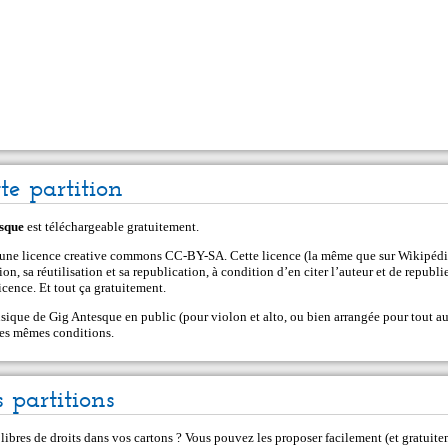
tte partition
sque
est téléchargeable gratuitement.
s une licence creative commons CC-BY-SA. Cette licence (la même que sur Wikipédi
on, sa réutilisation et sa republication, à condition d’en citer l’auteur et de republie
cence. Et tout ça gratuitement.
ique de Gig Antesque en public (pour violon et alto, ou bien arrangée pour tout au
 les mêmes conditions.
 partitions
 libres de droits dans vos cartons ? Vous pouvez les proposer facilement (et gratui