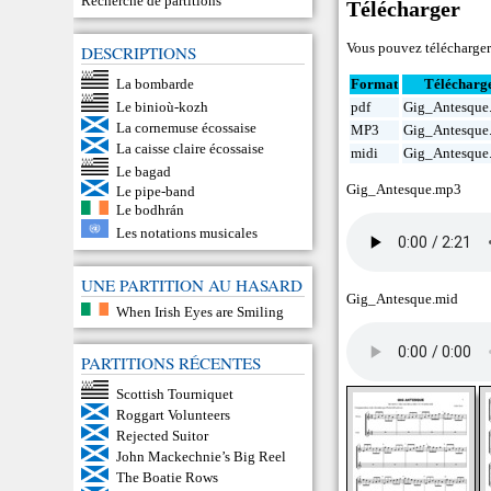
Recherche de partitions
Télécharger
Vous pouvez télécharger c
DESCRIPTIONS
La bombarde
Format
Télécharg
Le binioù-kozh
pdf
Gig_Antesque
La cornemuse écossaise
MP3
Gig_Antesque
La caisse claire écossaise
midi
Gig_Antesque
Le bagad
Gig_Antesque.mp3
Le pipe-band
Le bodhrán
Les notations musicales
UNE PARTITION AU HASARD
Gig_Antesque.mid
When Irish Eyes are Smiling
PARTITIONS RÉCENTES
Scottish Tourniquet
Roggart Volunteers
Rejected Suitor
John Mackechnie’s Big Reel
The Boatie Rows