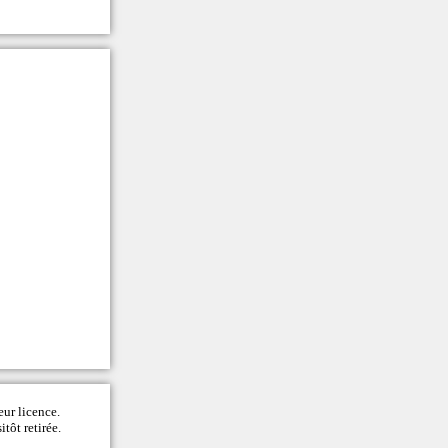
eur licence.
itôt retirée.