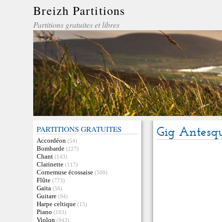
Breizh Partitions
Partitions gratuites et libres
PARTITIONS GRATUITES
Gig Antesq
Accordéon
(54)
Bombarde
(227)
Chant
(143)
Clarinette
(117)
Cornemuse écossaise
(500)
Flûte
(773)
Gaïta
(56)
Guitare
(94)
Harpe celtique
(15)
Piano
(103)
Violon
(943)