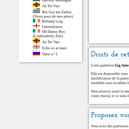
An Ter Vari
Bro Goz ma Zadoù
(Vieux pays de mes pères)
Bellamy’s jig
Greensleaves
Oh Danny Boy
(Londonderry Aire)
An Ter Vari
Echu eo ar mare
Droits de ce
Valse n° 2
Cette partition
Gig Ante
Elle est disponible sou
modification de la partiti
modifiée sous la même li
Vous pouvez jouer la mus
votre choix), et ce sous
Proposez vos
Vous avez des partitions