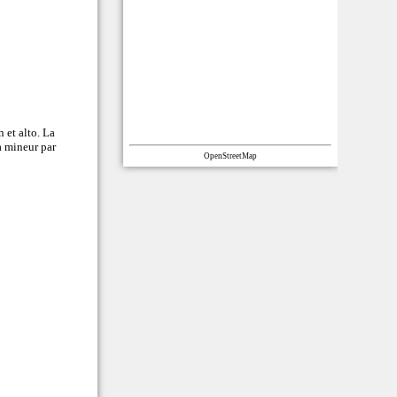
n et alto. La
a mineur par
OpenStreetMap