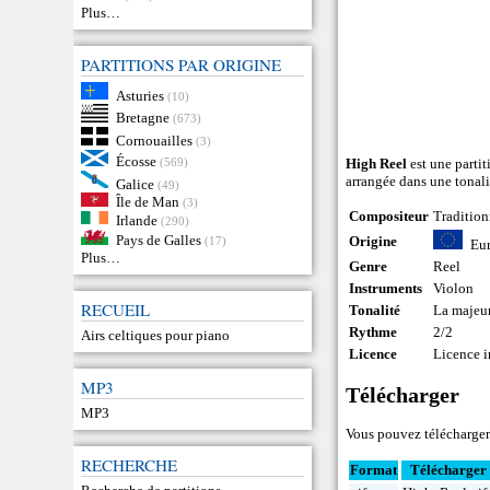
Plus…
PARTITIONS PAR ORIGINE
Asturies
(10)
Bretagne
(673)
Cornouailles
(3)
Écosse
(569)
High Reel
est une partit
arrangée dans une tonali
Galice
(49)
Île de Man
(3)
Compositeur
Tradition
Irlande
(290)
Pays de Galles
Origine
(17)
Eu
Plus…
Genre
Reel
Instruments
Violon
RECUEIL
Tonalité
La majeu
Rythme
2/2
Airs celtiques pour piano
Licence
Licence 
MP3
Télécharger
MP3
Vous pouvez télécharger 
RECHERCHE
Format
Télécharger