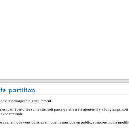
tte partition
l
est téléchargeable gratuitement.
’est pas répertoriée sur le site, soit parce qu’elle a été ajoutée il y a longtemps, soi
 avec certitude.
 pas certain que vous puissiez en jouer la musique en public, et encore moins modifi