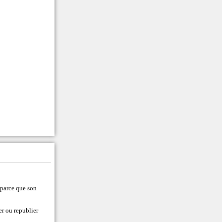
t parce que son
er ou republier