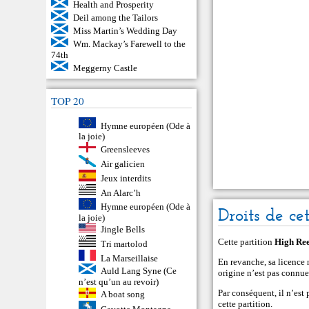
Health and Prosperity
Deil among the Tailors
Miss Martin’s Wedding Day
Wm. Mackay’s Farewell to the
74th
Meggerny Castle
TOP 20
Hymne européen (Ode à
la joie)
Greensleeves
Air galicien
Jeux interdits
An Alarc’h
Hymne européen (Ode à
Droits de ce
la joie)
Jingle Bells
Cette partition
High Ree
Tri martolod
La Marseillaise
En revanche, sa licence n
Auld Lang Syne (Ce
origine n’est pas connue
n’est qu’un au revoir)
Par conséquent, il n’est
A boat song
cette partition.
Gavotte Montagne