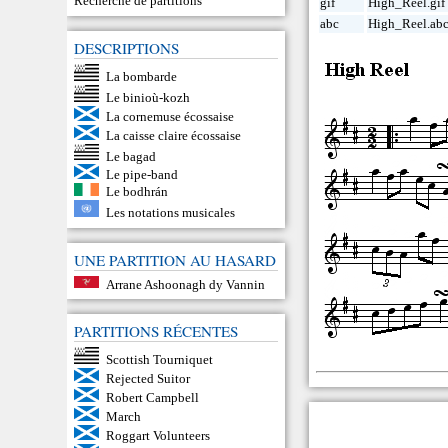
Recherche de partitions
gif
High_Reel.gif
abc
High_Reel.ab
DESCRIPTIONS
La bombarde
Le binioù-kozh
La cornemuse écossaise
La caisse claire écossaise
Le bagad
Le pipe-band
Le bodhrán
Les notations musicales
UNE PARTITION AU HASARD
Arrane Ashoonagh dy Vannin
PARTITIONS RÉCENTES
Scottish Tourniquet
Rejected Suitor
Robert Campbell
March
Roggart Volunteers