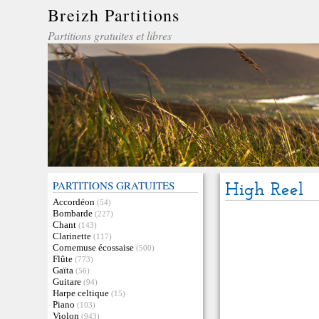
Breizh Partitions
Partitions gratuites et libres
PARTITIONS GRATUITES
High Reel
Accordéon
(54)
Bombarde
(227)
Chant
(143)
Clarinette
(117)
Cornemuse écossaise
(500)
Flûte
(773)
Gaïta
(56)
Guitare
(94)
Harpe celtique
(15)
Piano
(103)
Violon
(943)