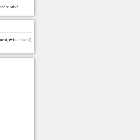
cadre privé !
tement, évidemment)