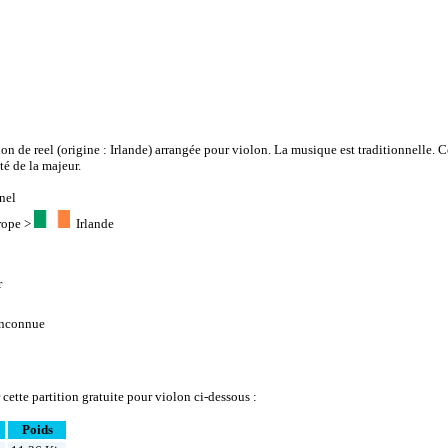
ion de reel (origine : Irlande) arrangée pour violon. La musique est traditionnelle. Ce
té de la majeur.
nel
rope
>
Irlande
r
inconnue
cette partition gratuite pour violon ci-dessous :
Poids