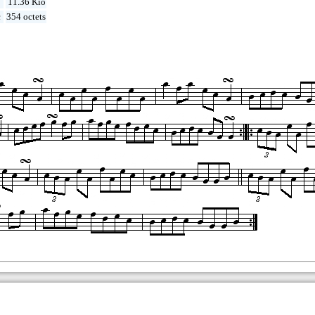
11.36 Kio
c
354 octets