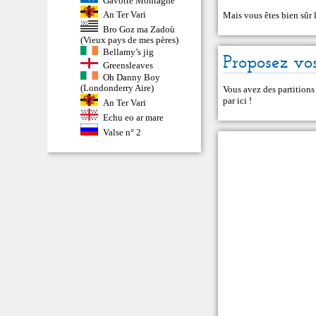
An Ter Vari
Mais vous êtes bien sûr 
Bro Goz ma Zadoù
(Vieux pays de mes pères)
Bellamy’s jig
Proposez vos
Greensleaves
Oh Danny Boy
(Londonderry Aire)
Vous avez des partitions
par ici
!
An Ter Vari
Echu eo ar mare
Valse n° 2