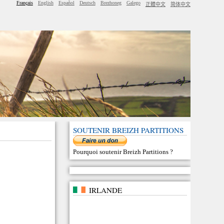
Français
English
Español
Deutsch
Brezhoneg
Galego
正體中文
简体中文
SOUTENIR BREIZH PARTITIONS
Pourquoi soutenir Breizh Partitions
?
IRLANDE