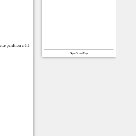
tte partition a été
OpenStreetMap