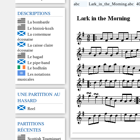
abc
Lark_in_the_Morning.abc
40
DESCRIPTIONS
La bombarde
Le binioù-kozh
La cornemuse
écossaise
La caisse claire
écossaise
Le bagad
Le pipe-band
Le bodhrán
Les notations
musicales
UNE PARTITION AU
HASARD
Reel
PARTITIONS
RÉCENTES
Scottish Tourniquet