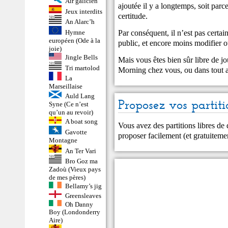
Air galicien
ajoutée il y a longtemps, soit par
Jeux interdits
certitude.
An Alarc’h
Par conséquent, il n’est pas certa
Hymne
européen (Ode à la
public, et encore moins modifier ou
joie)
Jingle Bells
Mais vous êtes bien sûr libre de jo
Tri martolod
Morning chez vous, ou dans tout a
La
Marseillaise
Auld Lang
Proposez vos partiti
Syne (Ce n’est
qu’un au revoir)
A boat song
Vous avez des partitions libres de
Gavotte
proposer facilement (et gratuitem
Montagne
An Ter Vari
Bro Goz ma
Zadoù (Vieux pays
de mes pères)
Bellamy’s jig
Greensleaves
Oh Danny
Boy (Londonderry
Aire)