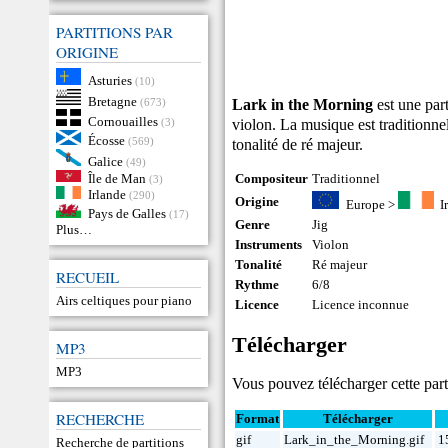
PARTITIONS PAR
ORIGINE
Asturies
(10)
Bretagne
Lark in the Morning
est une part
(673)
Cornouailles
violon. La musique est traditionnel
(3)
Écosse
(569)
tonalité de ré majeur.
Galice
(49)
Île de Man
Compositeur
Traditionnel
(3)
Irlande
(290)
Origine
Europe
>
I
Pays de Galles
(17)
Genre
Jig
Plus…
Instruments
Violon
Tonalité
Ré majeur
RECUEIL
Rythme
6/8
Airs celtiques pour piano
Licence
Licence inconnue
Télécharger
MP3
MP3
Vous pouvez télécharger cette parti
RECHERCHE
Format
Télécharger
gif
Lark_in_the_Morning.gif
1
Recherche de partitions