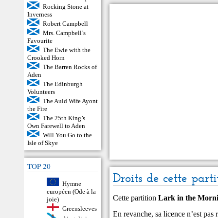
Rocking Stone at
Inverness
Robert Campbell
Mrs. Campbell’s
Favourite
The Ewie with the
Crooked Horn
The Barren Rocks of
Aden
The Edinburgh
Volunteers
The Auld Wife Ayont
the Fire
The 25th King’s
Own Farewell to Aden
Will You Go to the
Isle of Skye
TOP 20
Droits de cette parti
Hymne
européen (Ode à la
Cette partition
Lark in the Morn
joie)
Greensleeves
En revanche, sa licence n’est pas ré