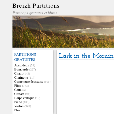
Breizh Partitions
Partitions gratuites et libres
PARTITIONS
Lark in the Morni
GRATUITES
Accordéon
(54)
Bombarde
(227)
Chant
(143)
Clarinette
(117)
Cornemuse écossaise
(500)
Flûte
(773)
Gaïta
(56)
Guitare
(94)
Harpe celtique
(15)
Piano
(103)
Violon
(943)
Plus…