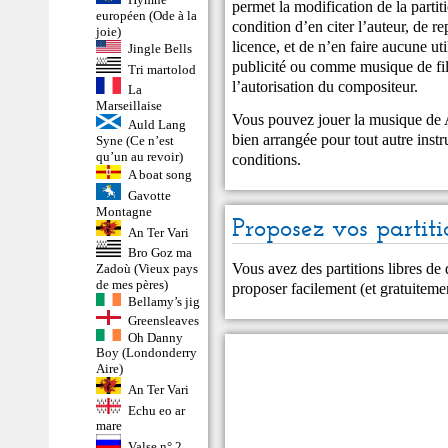
permet la modification de la partiti
européen (Ode à la
condition d’en citer l’auteur, de r
joie)
licence, et de n’en faire aucune u
Jingle Bells
publicité ou comme musique de fil
Tri martolod
l’autorisation du compositeur.
La
Marseillaise
Vous pouvez jouer la musique de 
Auld Lang
bien arrangée pour tout autre inst
Syne (Ce n’est
qu’un au revoir)
conditions.
A boat song
Gavotte
Montagne
Proposez vos partiti
An Ter Vari
Bro Goz ma
Vous avez des partitions libres de
Zadoù (Vieux pays
de mes pères)
proposer facilement (et gratuitem
Bellamy’s jig
Greensleaves
Oh Danny
Boy (Londonderry
Aire)
An Ter Vari
Echu eo ar
mare
Valse n° 2