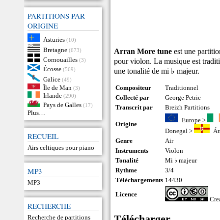
PARTITIONS PAR
ORIGINE
Asturies
(10)
Bretagne
Arran More tune
est une partiti
(673)
Cornouailles
pour violon. La musique est traditi
(3)
Écosse
(569)
une tonalité de mi ♭ majeur.
Galice
(49)
Île de Man
Compositeur
Traditionnel
(3)
Irlande
(290)
Collecté par
George Petrie
Pays de Galles
(17)
Transcrit par
Breizh Partitions
Plus…
Europe
>
Origine
Donegal
>
Ár
RECUEIL
Genre
Air
Airs celtiques pour piano
Instruments
Violon
Tonalité
Mi ♭ majeur
MP3
Rythme
3/4
Téléchargements
14430
MP3
Licence
Cre
RECHERCHE
Télécharger
Recherche de partitions