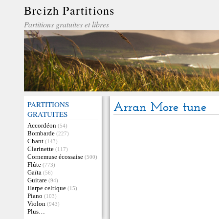
Breizh Partitions
Partitions gratuites et libres
PARTITIONS
Arran More tune
GRATUITES
Accordéon
(54)
Bombarde
(227)
Chant
(143)
Clarinette
(117)
Cornemuse écossaise
(500)
Flûte
(773)
Gaïta
(56)
Guitare
(94)
Harpe celtique
(15)
Piano
(103)
Violon
(943)
Plus…