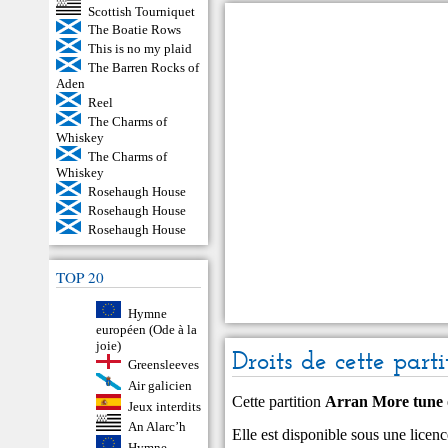
Scottish Tourniquet
The Boatie Rows
This is no my plaid
The Barren Rocks of
Aden
Reel
The Charms of
Whiskey
The Charms of
Whiskey
Rosehaugh House
Rosehaugh House
Rosehaugh House
TOP 20
Hymne
européen (Ode à la
joie)
Droits de cette parti
Greensleeves
Air galicien
Cette partition
Arran More tune
Jeux interdits
An Alarc’h
Elle est disponible sous une li
Hymne