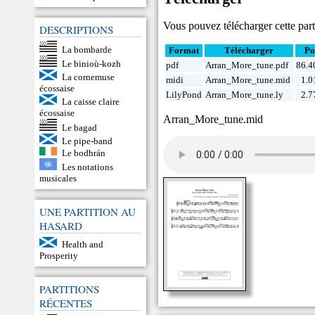
Vous pouvez télécharger cette parti
DESCRIPTIONS
La bombarde
Format
Télécharger
Po
Le binioù-kozh
pdf
Arran_More_tune.pdf
86.4
La cornemuse
midi
Arran_More_tune.mid
1.0
écossaise
LilyPond
Arran_More_tune.ly
2.7
La caisse claire
écossaise
Arran_More_tune.mid
Le bagad
Le pipe-band
Le bodhrán
Les notations
musicales
UNE PARTITION AU
HASARD
Health and
Prosperity
PARTITIONS
RÉCENTES