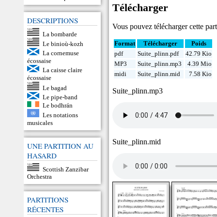
Télécharger
DESCRIPTIONS
Vous pouvez télécharger cette parti
La bombarde
Format
Télécharger
Poids
Le binioù-kozh
La cornemuse
pdf
Suite_plinn.pdf
42.79 Kio
écossaise
MP3
Suite_plinn.mp3
4.39 Mio
La caisse claire
midi
Suite_plinn.mid
7.58 Kio
écossaise
Le bagad
Suite_plinn.mp3
Le pipe-band
Le bodhrán
Les notations
musicales
Suite_plinn.mid
UNE PARTITION AU
HASARD
Scottish Zanzibar
Orchestra
PARTITIONS
RÉCENTES