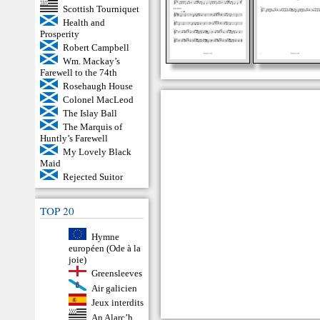
Scottish Tourniquet
Health and
Prosperity
Robert Campbell
Wm. Mackay’s
Farewell to the 74th
Rosehaugh House
Colonel MacLeod
The Islay Ball
The Marquis of
Huntly’s Farewell
My Lovely Black
Maid
Rejected Suitor
TOP 20
Hymne
européen (Ode à la
joie)
Greensleeves
Air galicien
Jeux interdits
An Alarc’h