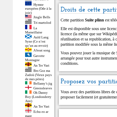
Hymne
Droits de cette parti
européen (Ode à la
joie)
Jingle Bells
Cette partition
Suite plinn
est tél
Tri martolod
La
Elle est disponible sous une lic
Marseillaise
licence (la même que sur Wikipédia
Auld Lang
réutilisation et sa republication, à 
Syne (Ce n’est
partition modifiée sous la même li
qu’un au revoir)
A boat song
Vous pouvez jouer la musique de S
Gavotte
arrangée pour tout autre instrumen
Montagne
conditions.
An Ter Vari
Bro Goz ma
Zadoù (Vieux pays
de mes pères)
Proposez vos partiti
Bellamy’s jig
Greensleaves
Vous avez des partitions libres de
Oh Danny
proposer facilement (et gratuitem
Boy (Londonderry
Aire)
An Ter Vari
Echu eo ar
mare