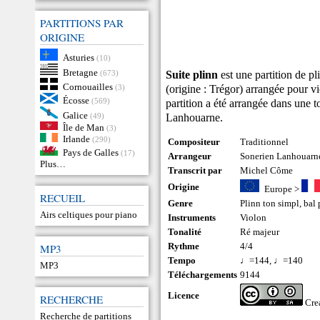
PARTITIONS PAR
ORIGINE
Asturies
(10)
Bretagne
Suite plinn
est une partition de pl
(673)
Cornouailles
(origine : Trégor) arrangée pour vi
(3)
Écosse
(569)
partition a été arrangée dans une 
Galice
Lanhouarne.
(49)
Île de Man
(3)
Irlande
(290)
Compositeur
Traditionnel
Pays de Galles
(17)
Arrangeur
Sonerien Lanhouarn
Plus…
Transcrit par
Michel Côme
Origine
Europe
>
RECUEIL
Genre
Plinn ton simpl
,
bal 
Airs celtiques pour piano
Instruments
Violon
Tonalité
Ré majeur
Rythme
4/4
MP3
Tempo
♩=144, ♩=140
MP3
Téléchargements
9144
Licence
RECHERCHE
Cre
Recherche de partitions