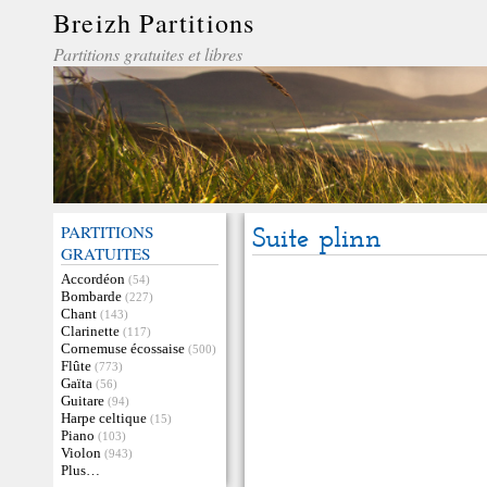
Breizh Partitions
Partitions gratuites et libres
PARTITIONS
Suite plinn
GRATUITES
Accordéon
(54)
Bombarde
(227)
Chant
(143)
Clarinette
(117)
Cornemuse écossaise
(500)
Flûte
(773)
Gaïta
(56)
Guitare
(94)
Harpe celtique
(15)
Piano
(103)
Violon
(943)
Plus…