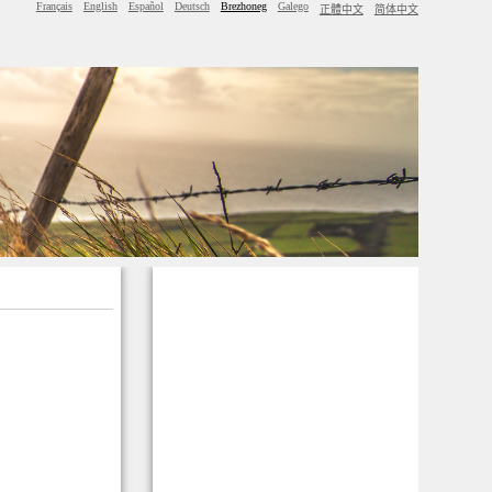
Français
English
Español
Deutsch
Brezhoneg
Galego
正體中文
简体中文