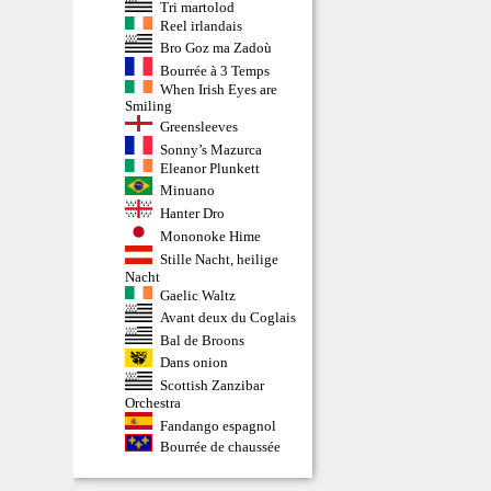
Tri martolod
Reel irlandais
Bro Goz ma Zadoù
Bourrée à 3 Temps
When Irish Eyes are
Smiling
Greensleeves
Sonny’s Mazurca
Eleanor Plunkett
Minuano
Hanter Dro
Mononoke Hime
Stille Nacht, heilige
Nacht
Gaelic Waltz
Avant deux du Coglais
Bal de Broons
Dans onion
Scottish Zanzibar
Orchestra
Fandango espagnol
Bourrée de chaussée