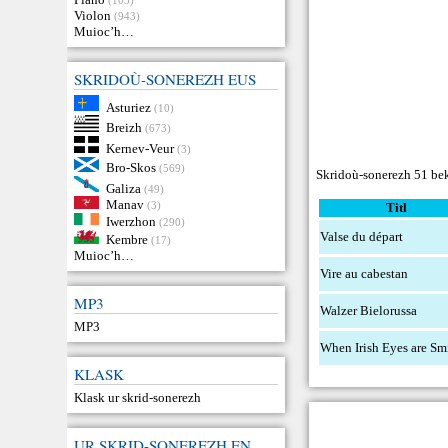
Violon
(943)
Muioc’h…
SKRIDOÙ-SONEREZH EUS
Asturiez
(10)
Breizh
(673)
Kernev-Veur
(3)
Bro-Skos
(569)
Skridoù-sonerezh 51 bek
Galiza
(49)
Manav
(3)
Titl
Iwerzhon
(290)
Valse du départ
Kembre
(17)
Muioc’h…
Vire au cabestan
MP3
Walzer Bielorussa
MP3
When Irish Eyes are Sm
KLASK
Klask ur skrid-sonerezh
UR SKRID-SONEREZH EN