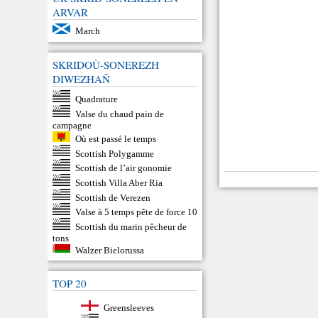
ARVAR
March
SKRIDOÙ-SONEREZH
DIWEZHAÑ
Quadrature
Valse du chaud pain de
campagne
Où est passé le temps
Scottish Polygamme
Scottish de l’air gonomie
Scottish Villa Aber Ria
Scottish de Verezen
Valse à 5 temps pête de force 10
Scottish du marin pêcheur de
tons
Walzer Bielorussa
TOP 20
Greensleeves