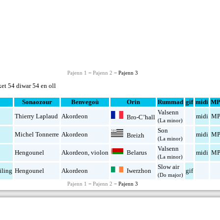
Pajenn 1
−
Pajenn 2
− Pajenn 3
et 54 diwar 54 en oll
Sonaozour
Benvegoù
Orin
Rummad
gif
midi
MP
Valsenn
Thierry Laplaud
Akordeon
midi
MP
Bro-C’hall
(La minor)
Son
Michel Tonnerre
Akordeon
midi
MP
Breizh
(La minor)
Valsenn
Belarus
Hengounel
Akordeon
,
violon
midi
MP
(La minor)
Slow air
Iwerzhon
iling
Hengounel
Akordeon
gif
(Do major)
Pajenn 1
−
Pajenn 2
− Pajenn 3