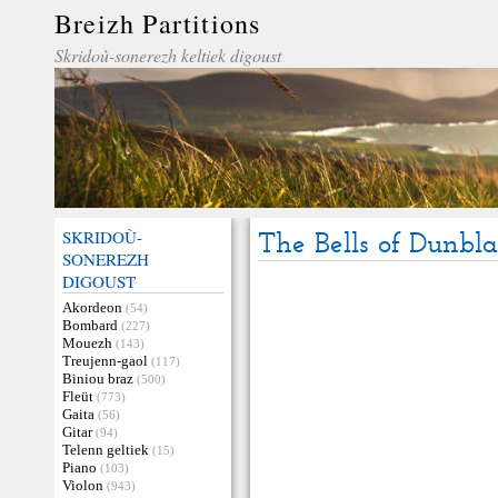
Breizh Partitions
Skridoù-sonerezh keltiek digoust
SKRIDOÙ-
The Bells of Dunbl
SONEREZH
DIGOUST
Akordeon
(54)
Bombard
(227)
Mouezh
(143)
Treujenn-gaol
(117)
Biniou braz
(500)
Fleüt
(773)
Gaita
(56)
Gitar
(94)
Telenn geltiek
(15)
Piano
(103)
Violon
(943)