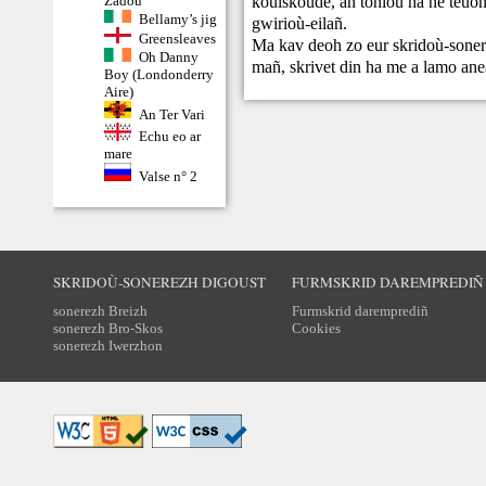
koulskoude, an toniou ha ne teuont
Zadoù
Bellamy’s jig
gwirioù-eilañ.
Greensleaves
Ma kav deoh zo eur skridoù-sonere
Oh Danny
mañ,
skrivet din
ha me a lamo ane
Boy (Londonderry
Aire)
An Ter Vari
Echu eo ar
mare
Valse n° 2
SKRIDOÙ-SONEREZH DIGOUST
FURMSKRID DAREMPREDIÑ
sonerezh Breizh
Furmskrid daremprediñ
sonerezh Bro-Skos
Cookies
sonerezh Iwerzhon