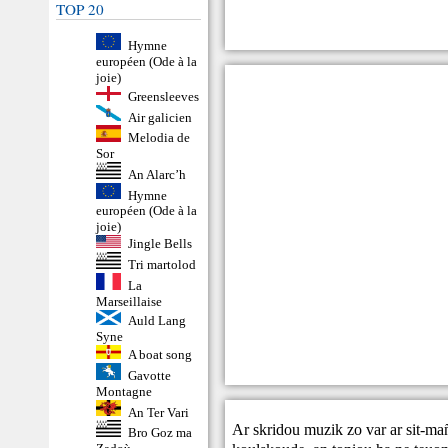
TOP 20
Hymne
européen (Ode à la
joie)
Greensleeves
Air galicien
Melodia de
Sor
An Alarc’h
Hymne
européen (Ode à la
joie)
Jingle Bells
Tri martolod
La
Marseillaise
Auld Lang
Syne
A boat song
Gavotte
Montagne
An Ter Vari
Ar skridou muzik zo var ar sit-ma
Bro Goz ma