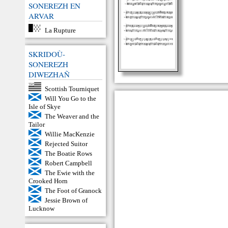
SONEREZH EN
ARVAR
La Rupture
SKRIDOÙ-
SONEREZH
DIWEZHAÑ
Scottish Tourniquet
Will You Go to the
Isle of Skye
The Weaver and the
Tailor
Willie MacKenzie
Rejected Suitor
The Boatie Rows
Robert Campbell
The Ewie with the
Crooked Horn
The Foot of Granock
Jessie Brown of
Lucknow