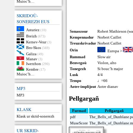
Muioc’h…
SKRIDOÙ-
SONEREZH EUS
Asturiez
(10)
Sonaozour
Robert Mathieson (wa
Breizh
(673)
Kempennadur
Norbert Caillet
Kernev-Veur
(3)
Treuzskrivadur
Norbert Caillet
Bro-Skos
(569)
Orin
Europa
>
Galiza
(49)
Rummad
Slow air
Manav
(3)
Benvegoù
Violon
,
alto
Iwerzhon
(290)
Tonegezh
Si bouc’h major
Kembre
(17)
Muioc’h…
Lusk
4/4
Tempo
♩=66
Aotre-implijout
Aotre dianav
MP3
MP3
Pellgargañ
KLASK
Furmad
Pellgargañ
Klask ur skrid-sonerezh
pdf
The_Bells_of_Dunblane.p
MuseScore
The_Bells_of_Dunblane.m
UR SKRID-