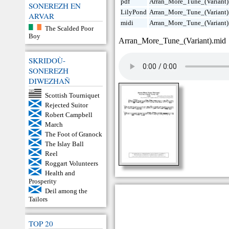
pdf
Arran_More_Tune_(Variant)
SONEREZH EN
LilyPond
Arran_More_Tune_(Variant)
ARVAR
midi
Arran_More_Tune_(Variant)
The Scalded Poor
Boy
Arran_More_Tune_(Variant).mid
SKRIDOÙ-
SONEREZH
DIWEZHAÑ
Scottish Tourniquet
Rejected Suitor
Robert Campbell
March
The Foot of Granock
The Islay Ball
Reel
Roggart Volunteers
Health and
Prosperity
Deil among the
Tailors
TOP 20