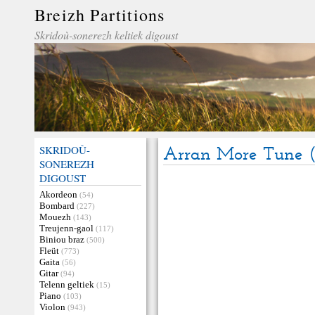
Breizh Partitions
Skridoù-sonerezh keltiek digoust
SKRIDOÙ-
Arran More Tune (
SONEREZH
DIGOUST
Akordeon
(54)
Bombard
(227)
Mouezh
(143)
Treujenn-gaol
(117)
Biniou braz
(500)
Fleüt
(773)
Gaita
(56)
Gitar
(94)
Telenn geltiek
(15)
Piano
(103)
Violon
(943)