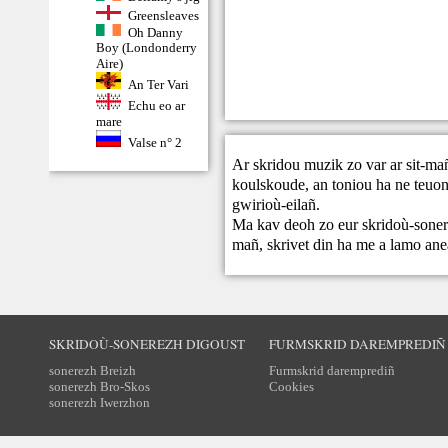
Greensleaves
Oh Danny
Boy (Londonderry
Aire)
An Ter Vari
Echu eo ar
mare
Valse n° 2
Ar skridou muzik zo var ar sit-ma
koulskoude, an toniou ha ne teuont
gwirioù-eilañ.
Ma kav deoh zo eur skridoù-sonere
mañ,
skrivet din
ha me a lamo ane
SKRIDOÙ-SONEREZH DIGOUST
FURMSKRID DAREMPREDIÑ
sonerezh Breizh
Furmskrid daremprediñ
sonerezh Bro-Skos
Cookies
sonerezh Iwerzhon