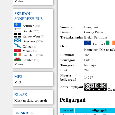
Muioc’h…
SKRIDOÙ-
SONEREZH EUS
Asturiez
(10)
Sonaozour
Hengounel
Breizh
(673)
Dastum
George Petrie
Kernev-Veur
(3)
Treuzskrivadur
Breizh Partitions
Bro-Skos
(569)
Europa
>
Orin
Galiza
(49)
Kontelezh Dún na nGa
Manav
(3)
Rummad
Ton
Iwerzhon
(290)
Kembre
Benvegoù
Fiddle
(17)
Muioc’h…
Tonegezh
Re major
Lusk
2/4
Niver a
MP3
14697
bellgargañ
MP3
Aotre-implijout
Crea
KLASK
Pellgargañ
Klask ur skrid-sonerezh
Furmad
Pellgargañ
UR SKRID-