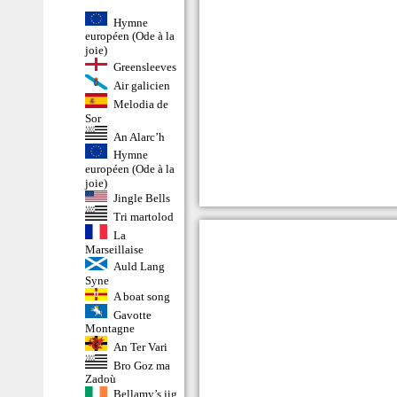
Hymne
européen (Ode à la
joie)
Greensleeves
Air galicien
Melodia de
Sor
An Alarc’h
Hymne
européen (Ode à la
joie)
Jingle Bells
Tri martolod
La
Marseillaise
Auld Lang
Syne
A boat song
Gavotte
Montagne
An Ter Vari
Bro Goz ma
Zadoù
Bellamy’s jig