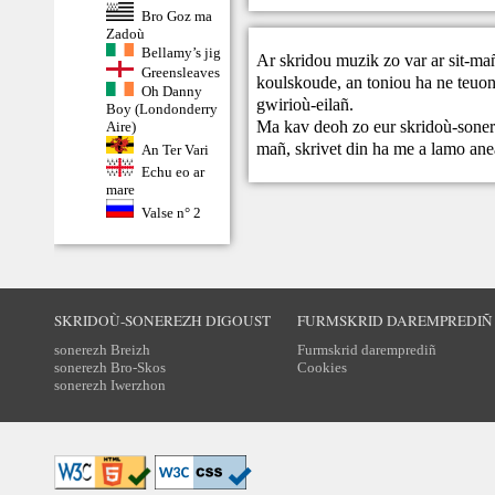
Bro Goz ma
Zadoù
Bellamy’s jig
Ar skridou muzik zo var ar sit-ma
Greensleaves
koulskoude, an toniou ha ne teuont
Oh Danny
gwirioù-eilañ.
Boy (Londonderry
Ma kav deoh zo eur skridoù-sonere
Aire)
mañ,
skrivet din
ha me a lamo ane
An Ter Vari
Echu eo ar
mare
Valse n° 2
SKRIDOÙ-SONEREZH DIGOUST
FURMSKRID DAREMPREDIÑ
sonerezh Breizh
Furmskrid daremprediñ
sonerezh Bro-Skos
Cookies
sonerezh Iwerzhon