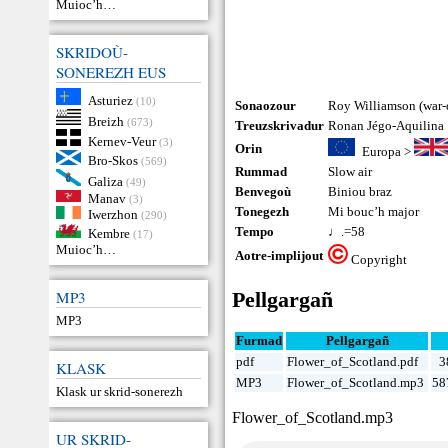
Muioc’h…
SKRIDOÙ-
SONEREZH EUS
Asturiez
(10)
Sonaozour
Roy Williamson (war-
Breizh
(673)
Treuzskrivadur
Ronan Jégo-Aquilina
Kernev-Veur
(3)
Orin
Europa
>
Bro-Skos
(569)
Rummad
Slow air
Galiza
(49)
Benvegoù
Biniou braz
Manav
(3)
Tonegezh
Mi bouc’h major
Iwerzhon
(290)
Tempo
♩.=58
Kembre
(17)
Muioc’h…
Aotre-implijout
Copyright
MP3
Pellgargañ
MP3
Furmad
Pellgargañ
pdf
Flower_of_Scotland.pdf
3
KLASK
MP3
Flower_of_Scotland.mp3
58
Klask ur skrid-sonerezh
Flower_of_Scotland.mp3
UR SKRID-