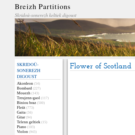
Breizh Partitions
Skridoù-sonerezh keltiek digoust
SKRIDOÙ-
Flower of Scotland
SONEREZH
DIGOUST
Akordeon
(54)
Bombard
(227)
Mouezh
(143)
Treujenn-gaol
(117)
Biniou braz
(500)
Fleüt
(773)
Gaita
(56)
Gitar
(94)
Telenn geltiek
(15)
Piano
(103)
Violon
(943)