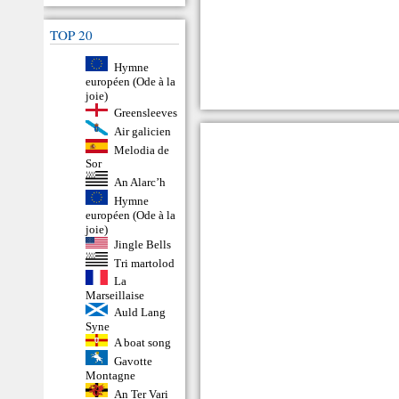
TOP 20
Hymne
européen (Ode à la
joie)
Greensleeves
Air galicien
Melodia de
Sor
An Alarc’h
Hymne
européen (Ode à la
joie)
Jingle Bells
Tri martolod
La
Marseillaise
Auld Lang
Syne
A boat song
Gavotte
Montagne
An Ter Vari