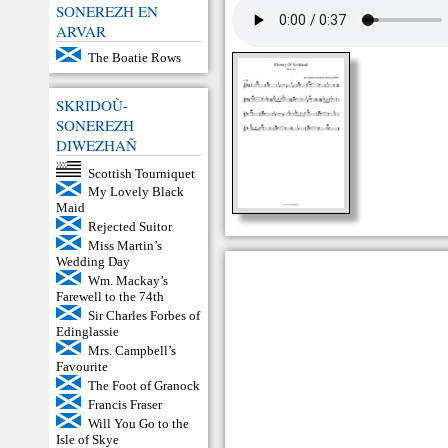
SONEREZH EN
ARVAR
The Boatie Rows
SKRIDOÙ-
SONEREZH
DIWEZHAÑ
Scottish Tourniquet
My Lovely Black
Maid
Rejected Suitor
Miss Martin’s
Wedding Day
Wm. Mackay’s
Farewell to the 74th
Sir Charles Forbes of
Edinglassie
Mrs. Campbell’s
Favourite
The Foot of Granock
Francis Fraser
Will You Go to the
Isle of Skye