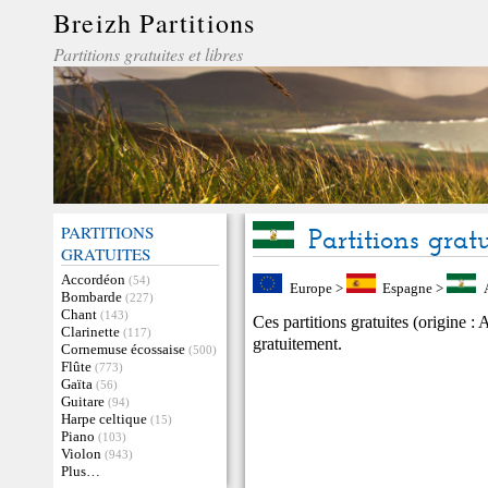
Breizh Partitions
Partitions gratuites et libres
PARTITIONS
Partitions grat
GRATUITES
Accordéon
(54)
Europe
>
Espagne
>
Bombarde
(227)
Chant
(143)
Ces partitions gratuites (origine :
Clarinette
(117)
gratuitement.
Cornemuse écossaise
(500)
Flûte
(773)
Gaïta
(56)
Guitare
(94)
Harpe celtique
(15)
Piano
(103)
Violon
(943)
Plus…