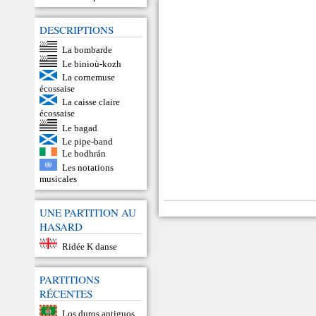
DESCRIPTIONS
La bombarde
Le binioù-kozh
La cornemuse
écossaise
La caisse claire
écossaise
Le bagad
Le pipe-band
Le bodhrán
Les notations
musicales
UNE PARTITION AU
HASARD
Ridée K danse
PARTITIONS
RÉCENTES
Los duros antiguos