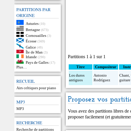
PARTITIONS PAR
ORIGINE
Asturies
(10)
Bretagne
(673)
Cornouailles
(3)
Écosse
(569)
Galice
(49)
Île de Man
(3)
Partitions 1 à 1 sur 1
Irlande
(290)
Pays de Galles
(17)
Titre
Compositeur
Inst
Plus…
Los duros
Antonio
Chant
,
antiguos
Rodríguez
guitare
RECUEIL
Airs celtiques pour piano
Proposez vos partiti
MP3
MP3
Vous avez des partitions libres de
proposer facilement (et gratuitem
RECHERCHE
Recherche de partitions